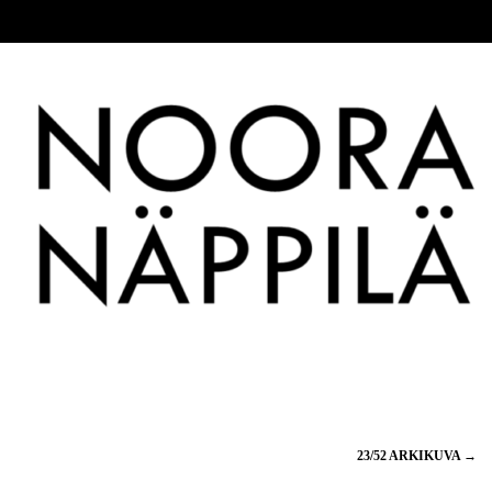
23/52 ARKIKUVA
→