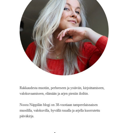
Rakkaudesta muotiin, perheeseen ja ystäviin, kirjoittamiseen,
valokuvaamiseen, elämään ja arjen pieniin iloihin.
Noora Näppilän blogi on 38-vuotiaan tamperelaisnaisen
muodilla, valokuvilla, hyvällä ruualla ja arjella kuorrutettu
päiväkirja.