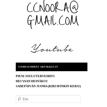
VIIMEISIMMÄT ARTIKKELIT
PIENI JOULUTERVEHDYS
HEI VAAN HEINÄKUU
SADEPÄIVÄN JUOMA (KIRJAVINKIN KERA!)
E
t
s