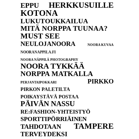
HERKKUSUILLE
EPPU
KOTONA
LUKUTOUKKAILUA
MITÄ NORPPA TUUNAA?
MUST SEE
NEULOJANOORA
NOORA KUVAA
NOORANAPPILA.FI
NOORA NÄPPILÄ PHOTOGRAPHY
NOORA TYKKÄÄ
NORPPA MATKALLA
PIRKKO
PERJANTAIPOKKARI
PIRKON PALETILTA
POIKAYSTÄVÄ POSTAA
PÄIVÄN NASSU
RE:FASHION-YHTEISTYÖ
SPORTTIPÖRRIÄINEN
TAMPERE
TAHDOTAAN
TERVEYDEKSI