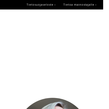
Tietosuojaseloste ›
Tietoa mainostajalle ›