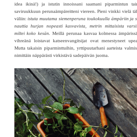
idea ikinä!) ja istutin innoissani saamani piparmintun tai
saviruukkuun perunaämpäreitteni viereen. Pieni vinkki vielä t
väliin:
istuta muutama siemenperuna toukokuulla ämpäriin ja s
nauttia hurjan nopeasti kasvavista, metrin mittaisista varsi
miltei koko kesän.
Meillä perunaa kasvaa kolmessa ämpärissä
vihreänä loistavat katseenvangitsijat ovat menestyneet upea
Mutta takaisin piparminttuihin, yrttipuutarhani aarteista valmi
nimittäin näppärästi virkistävä sadepäivän juoma.