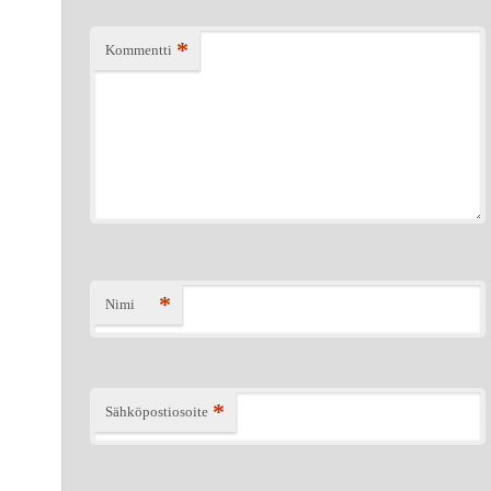
*
Kommentti
*
Nimi
*
Sähköpostiosoite