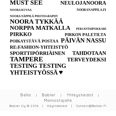
MUST SEE
NEULOJANOORA
NOORANAPPILA.FI
NOORA KUVAA
NOORA NÄPPILÄ PHOTOGRAPHY
NOORA TYKKÄÄ
NORPPA MATKALLA
PERJANTAIPOKKARI
PIRKKO
PIRKON PALETILTA
PÄIVÄN NASSU
POIKAYSTÄVÄ POSTAA
RE:FASHION-YHTEISTYÖ
TAHDOTAAN
SPORTTIPÖRRIÄINEN
TAMPERE
TERVEYDEKSI
TESTING TESTING
♥
YHTEISTYÖSSÄ
Bella
Babler
Yhteystiedot
|
|
|
Mainostajalle
Babler Oy © 2016
|
Käyttöehdot
|
Contact@babler.fi