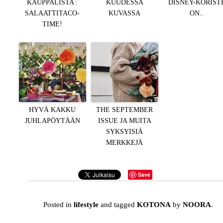
KAUPPALISTA :
KUUDESSA
DISNEY-KORIST
SALAATTITACO-
KUVASSA
ON..
TIME!
HYVÄ KAKKU
THE SEPTEMBER
JUHLAPÖYTÄÄN
ISSUE JA MUITA
SYKSYISIÄ
MERKKEJÄ
Save
Posted in
lifestyle
and tagged
KOTONA
by
NOORA
.