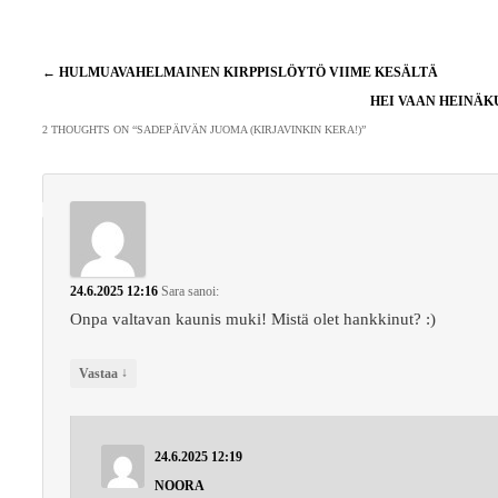
Artikkelien
←
HULMUAVAHELMAINEN KIRPPISLÖYTÖ VIIME KESÄLTÄ
selaus
HEI VAAN HEINÄ
2 THOUGHTS ON “
SADEPÄIVÄN JUOMA (KIRJAVINKIN KERA!)
”
24.6.2025 12:16
Sara
sanoi:
Onpa valtavan kaunis muki! Mistä olet hankkinut? :)
↓
Vastaa
24.6.2025 12:19
NOORA