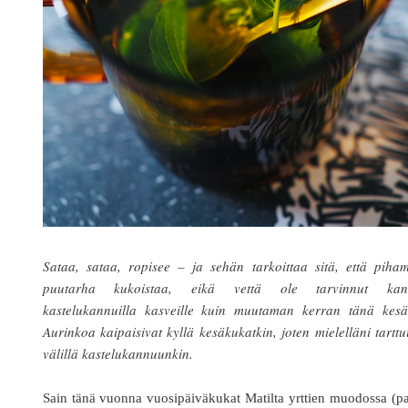
Sataa, sataa, ropisee – ja sehän tarkoittaa sitä, että piha
puutarha kukoistaa, eikä vettä ole tarvinnut kan
kastelukannuilla kasveille kuin muutaman kerran tänä kesä
Aurinkoa kaipaisivat kyllä kesäkukatkin, joten mielelläni tarttu
välillä kastelukannuunkin.
Sain tänä vuonna vuosipäiväkukat Matilta yrttien muodossa (p