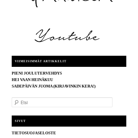
VIIMEISIMMÄT ARTIKKELIT
PIENI JOULUTERVEHDYS
HEI VAAN HEINÄKUU
SADEPÄIVÄN JUOMA (KIRJAVINKIN KERA!)
E
t
s
i
SIVUT
TIETOSUOJASELOSTE