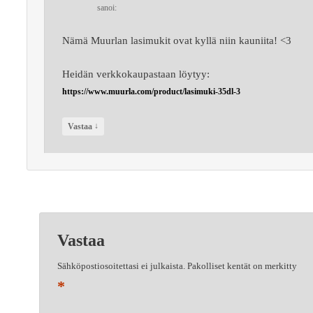
sanoi:
Nämä Muurlan lasimukit ovat kyllä niin kauniita! <3
Heidän verkkokaupastaan löytyy:
https://www.muurla.com/product/lasimuki-35dl-3
↓
Vastaa
Vastaa
Sähköpostiosoitettasi ei julkaista.
Pakolliset kentät on merkitty
*