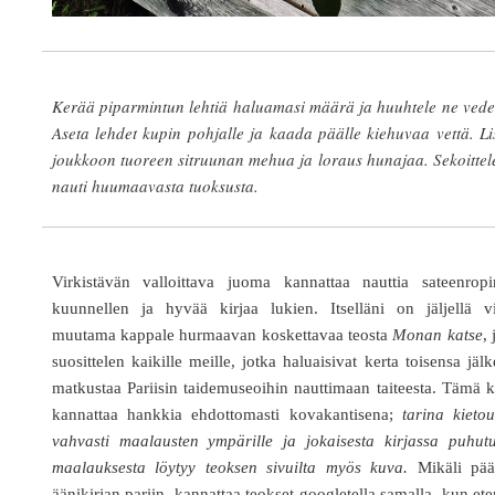
Kerää piparmintun lehtiä haluamasi määrä ja huuhtele ne vede
Aseta lehdet kupin pohjalle ja kaada päälle kiehuvaa vettä. L
joukkoon tuoreen sitruunan mehua ja loraus hunajaa. Sekoittel
nauti huumaavasta tuoksusta.
Virkistävän valloittava juoma kannattaa nauttia sateenropi
kuunnellen ja hyvää kirjaa lukien. Itselläni on jäljellä vi
muutama kappale hurmaavan koskettavaa teosta
Monan katse
, 
suosittelen kaikille meille, jotka haluaisivat kerta toisensa jäl
matkustaa Pariisin taidemuseoihin nauttimaan taiteesta. Tämä k
kannattaa hankkia ehdottomasti kovakantisena;
tarina kieto
vahvasti maalausten ympärille ja jokaisesta kirjassa puhutu
maalauksesta löytyy teoksen sivuilta myös kuva.
Mikäli pää
äänikirjan pariin, kannattaa teokset googletella samalla, kun et