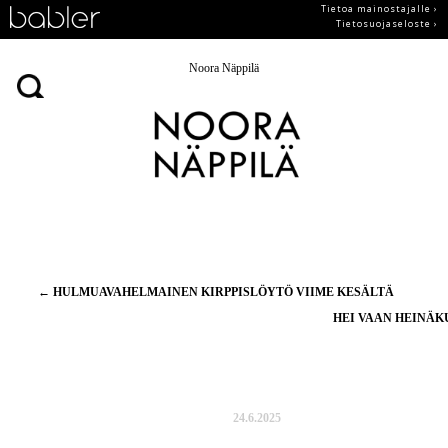
Tietoa mainostajalle ›
Tietosuojaseloste ›
Noora Näppilä
Artikkelien
←
HULMUAVAHELMAINEN KIRPPISLÖYTÖ VIIME KESÄLTÄ
selaus
HEI VAAN HEINÄ
24.6.2025