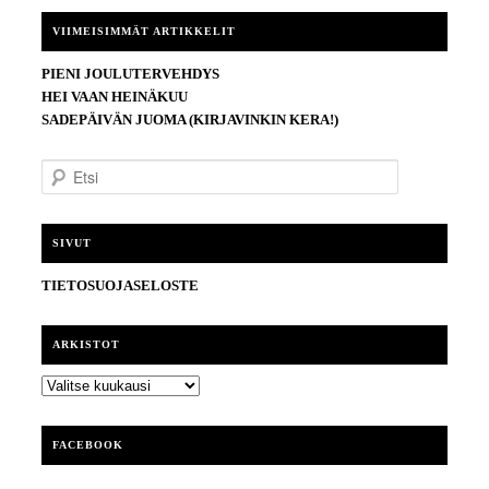
VIIMEISIMMÄT ARTIKKELIT
PIENI JOULUTERVEHDYS
HEI VAAN HEINÄKUU
SADEPÄIVÄN JUOMA (KIRJAVINKIN KERA!)
E
t
s
i
SIVUT
TIETOSUOJASELOSTE
ARKISTOT
ARKISTOT
FACEBOOK