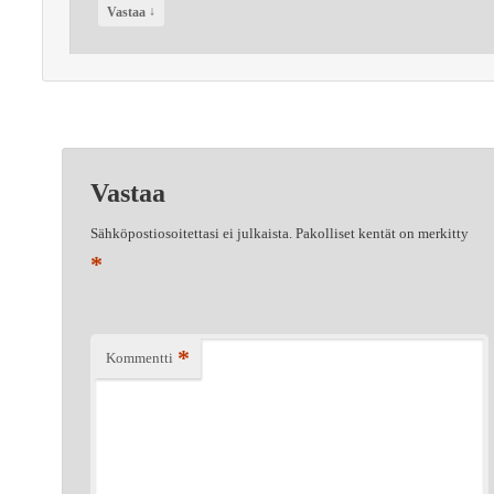
↓
Vastaa
Vastaa
Sähköpostiosoitettasi ei julkaista.
Pakolliset kentät on merkitty
*
*
Kommentti