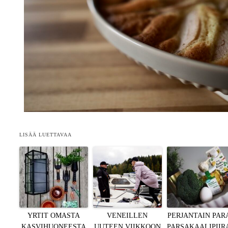
LISÄÄ LUETTAVAA
YRTIT OMASTA
VENEILLEN
PERJANTAIN PAR
KASVIHUONEESTA
UUTEEN VIIKKOON
PARSAKAALIPII