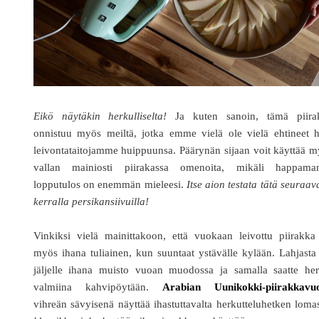
Eikö näytäkin herkulliselta!
Ja kuten sanoin, tämä piira
onnistuu myös meiltä, jotka emme vielä ole vielä ehtineet h
leivontataitojamme huippuunsa. Päärynän sijaan voit käyttää 
vallan mainiosti piirakassa omenoita, mikäli happama
lopputulos on enemmän mieleesi.
Itse aion testata tätä seuraav
kerralla persikansiivuilla!
Vinkiksi vielä mainittakoon, että vuokaan leivottu piirakka
myös ihana tuliainen, kun suuntaat ystävälle kylään. Lahjasta
jäljelle ihana muisto vuoan muodossa ja samalla saatte her
valmiina kahvipöytään.
Arabian Uunikokki-piirakkavu
vihreän sävyisenä näyttää ihastuttavalta herkutteluhetken loma