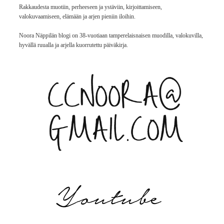
Rakkaudesta muotiin, perheeseen ja ystäviin, kirjoittamiseen,
valokuvaamiseen, elämään ja arjen pieniin iloihin.
Noora Näppilän blogi on 38-vuotiaan tamperelaisnaisen muodilla, valokuvilla,
hyvällä ruualla ja arjella kuorrutettu päiväkirja.