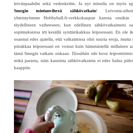
leivänpaahdin sekä vedenkeitin. Ja nyt minulla on myös up
Smegin mintunvihreä sähkövatkain
! Leivonta-aihei
yhteistyömme Hobbyhall.fi-verkkokaupan kanssa osuikin s
täydelliseen vaiheeseen, kun edellinen sähkövatkaimeni sa
sopimuksensa irti kesällä synttärikakkua leipoessani. En ole i
osannut edes ajatella, että vatkaimissa olisi suuria eroja, mutta 
piirakkaa leipoessani en voinut kuin hämmästellä millainen a
tämä Smegin vatkain onkaan.
Tässähän iski kova leipomisinto
mikä parasta, näin kaunista sähkövatkainta ei edes halua piilo
kaappiin.