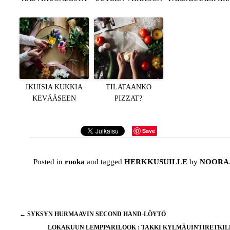
IKUISIA KUKKIA
TILATAANKO
KEVÄÄSEEN
PIZZAT?
Save
Posted in
ruoka
and tagged
HERKKUSUILLE
by
NOORA
Artikkelien
←
SYKSYN HURMAAVIN SECOND HAND-LÖYTÖ
selaus
LOKAKUUN LEMPPARILOOK : TAKKI KYLMÄUINTIRETKI