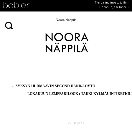
Tietoa mainostajalle ›
Tietosuojaseloste ›
Noora Näppilä
Artikkelien
←
SYKSYN HURMAAVIN SECOND HAND-LÖYTÖ
selaus
LOKAKUUN LEMPPARILOOK : TAKKI KYLMÄUINTIRETKI
29.10.2023