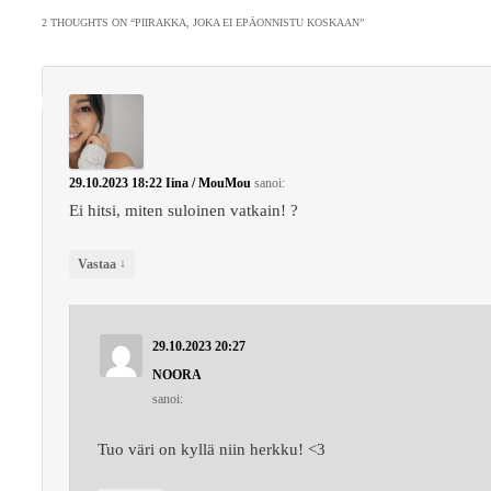
2 THOUGHTS ON “
PIIRAKKA, JOKA EI EPÄONNISTU KOSKAAN
”
29.10.2023 18:22
Iina / MouMou
sanoi:
Ei hitsi, miten suloinen vatkain! ?
↓
Vastaa
29.10.2023 20:27
NOORA
sanoi:
Tuo väri on kyllä niin herkku! <3