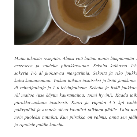
Mutta takaisin reseptiin. Aluksi voit laittaa uunin lämpiämään
asteeseen ja voidella piirakkavuoan. Sekoita kulhossa 1½
sokeria 1½ dl juoksevaa margariinia. Sekoita ja riko joukk
kaksi kananmunaa. Vatkaa taikina tasaiseksi ja lisää joukkoo
dl vehnäjauhoja ja 1 tl leivinjauhetta. Sekoita ja lisää joukko
rkl maitoa (itse käytin kauramaitoa, toimi hyvin!). Kaada tai
piirakkavuokaan tasaisesti. Kuori ja viipaloi 4-5 kpl isohk
päärynöitä ja asettele siivut kauniisti taikinan päälle. Laita uu
noin puoleksi tunniksi. Kun piirakka on valmis, anna sen jää
ja ripottele päälle kanelia.