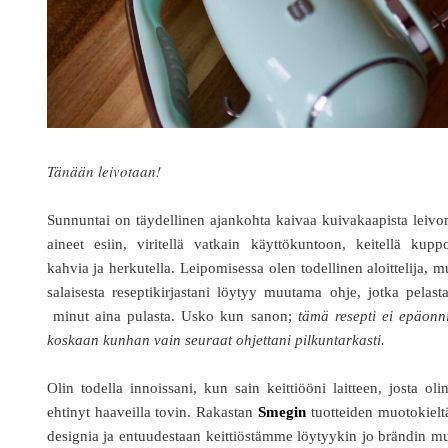
Tänään leivotaan!
Sunnuntai on täydellinen ajankohta kaivaa kuivakaapista leivo
aineet esiin, viritellä vatkain käyttökuntoon, keitellä kupp
kahvia ja herkutella. Leipomisessa olen todellinen aloittelija, m
salaisesta reseptikirjastani löytyy muutama ohje, jotka pelast
minut aina pulasta. Usko kun sanon;
tämä resepti ei epäonn
koskaan kunhan vain seuraat ohjettani pilkuntarkasti.
Olin todella innoissani, kun sain keittiööni laitteen, josta oli
ehtinyt haaveilla tovin. Rakastan
Smegin
tuotteiden muotokielt
designia ja entuudestaan keittiöstämme löytyykin jo brändin m