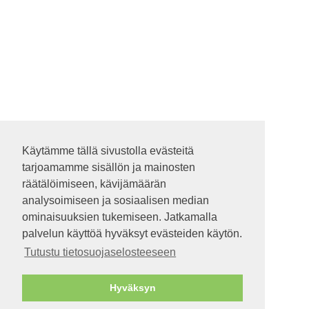
Käytämme tällä sivustolla evästeitä
Käytämme tällä sivustolla evästeitä
tarjoamamme sisällön ja mainosten
tarjoamamme sisällön ja mainosten
räätälöimiseen, kävijämäärän
räätälöimiseen, kävijämäärän
analysoimiseen ja sosiaalisen median
analysoimiseen ja sosiaalisen median
ominaisuuksien tukemiseen. Jatkamalla
ominaisuuksien tukemiseen. Jatkamalla
palvelun käyttöä hyväksyt evästeiden käytön.
palvelun käyttöä hyväksyt evästeiden käytön.
Tutustu tietosuojaselosteeseen
Tutustu tietosuojaselosteeseen
Hyväksyn
Hyväksyn