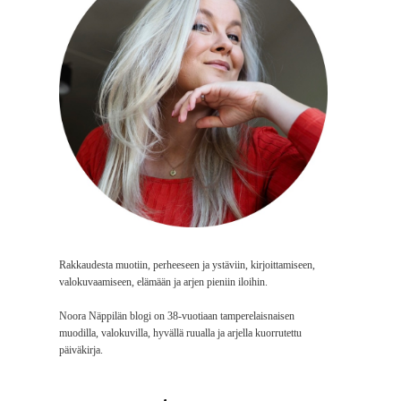
Rakkaudesta muotiin, perheeseen ja ystäviin, kirjoittamiseen,
valokuvaamiseen, elämään ja arjen pieniin iloihin.
Noora Näppilän blogi on 38-vuotiaan tamperelaisnaisen
muodilla, valokuvilla, hyvällä ruualla ja arjella kuorrutettu
päiväkirja.