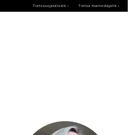
Tietosuojaseloste ›
Tietoa mainostajalle ›