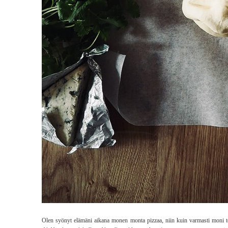
Olen syönyt elämäni aikana monen monta pizzaa, niin kuin varmasti moni te