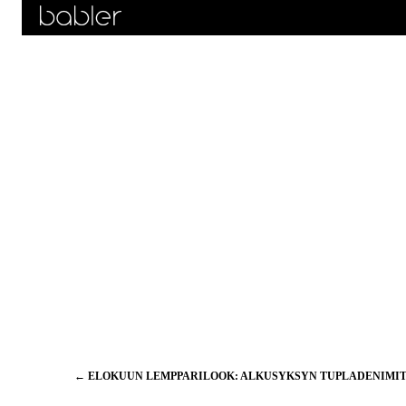
Artikkelien
←
ELOKUUN LEMPPARILOOK: ALKUSYKSYN TUPLADENIMI
selaus