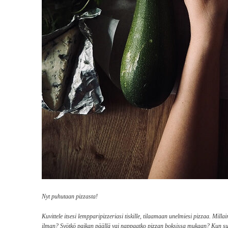
Nyt puhutaan pizzasta!
Kuvittele itsesi lempparipizzeriasi tiskille, tilaamaan unelmiesi pizzaa. Mil
ilman? Syötkö paikan päällä vai nappaatko pizzan boksissa mukaan? Kun suljet