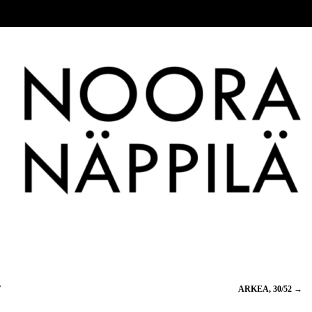
T
ARKEA, 30/52
→