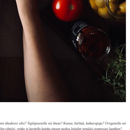
lainen tilauksesi olisi? Tuplajuustolla vai ilman? Kanaa, härkää, katkarapuja? Oreganolla vai
 silmäsi, voitko jo kuvitella kuinka pizzan tuoksu leijailee nenääsi avatessasi laatikon?