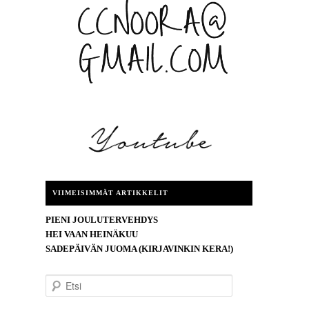
VIIMEISIMMÄT ARTIKKELIT
PIENI JOULUTERVEHDYS
HEI VAAN HEINÄKUU
SADEPÄIVÄN JUOMA (KIRJAVINKIN KERA!)
E
t
s