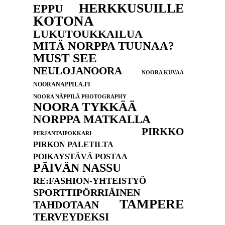
HERKKUSUILLE
EPPU
KOTONA
LUKUTOUKKAILUA
MITÄ NORPPA TUUNAA?
MUST SEE
NEULOJANOORA
NOORA KUVAA
NOORANAPPILA.FI
NOORA NÄPPILÄ PHOTOGRAPHY
NOORA TYKKÄÄ
NORPPA MATKALLA
PIRKKO
PERJANTAIPOKKARI
PIRKON PALETILTA
POIKAYSTÄVÄ POSTAA
PÄIVÄN NASSU
RE:FASHION-YHTEISTYÖ
SPORTTIPÖRRIÄINEN
TAMPERE
TAHDOTAAN
TERVEYDEKSI