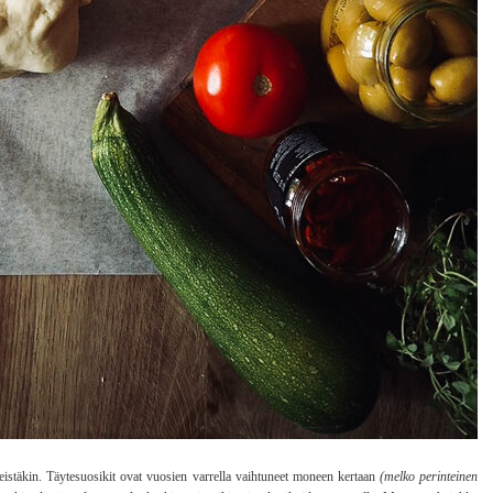
istäkin. Täytesuosikit ovat vuosien varrella vaihtuneet moneen kertaan
(melko perinteinen