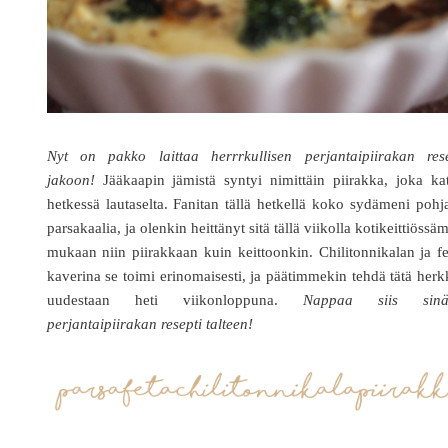
Nyt on pakko laittaa herrrkullisen perjantaipiirakan rese
jakoon!
Jääkaapin jämistä syntyi nimittäin piirakka, joka ka
hetkessä lautaselta. Fanitan tällä hetkellä koko sydämeni pohj
parsakaalia, ja olenkin heittänyt sitä tällä viikolla kotikeittiöss
mukaan niin piirakkaan kuin keittoonkin. Chilitonnikalan ja f
kaverina se toimi erinomaisesti, ja päätimmekin tehdä tätä her
uudestaan heti viikonloppuna.
Nappaa siis sinä
perjantaipiirakan resepti talteen!