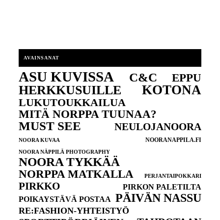
AVAINSANAT
ASU KUVISSA
C&C
EPPU
KOTONA
HERKKUSUILLE
LUKUTOUKKAILUA
MITÄ NORPPA TUUNAA?
MUST SEE
NEULOJANOORA
NOORANAPPILA.FI
NOORA KUVAA
NOORA NÄPPILÄ PHOTOGRAPHY
NOORA TYKKÄÄ
NORPPA MATKALLA
PERJANTAIPOKKARI
PIRKKO
PIRKON PALETILTA
PÄIVÄN NASSU
POIKAYSTÄVÄ POSTAA
RE:FASHION-YHTEISTYÖ