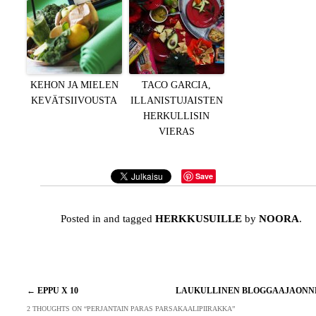
KEHON JA MIELEN
TACO GARCIA,
KEVÄTSIIVOUSTA
ILLANISTUJAISTEN
HERKULLISIN
VIERAS
Save
Posted in and tagged
HERKKUSUILLE
by
NOORA
.
Artikkelien
←
EPPU X 10
LAUKULLINEN BLOGGAAJAON
selaus
2 THOUGHTS ON “
PERJANTAIN PARAS PARSAKAALIPIIRAKKA
”