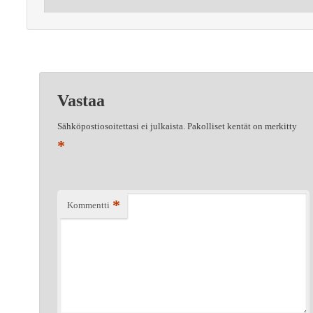
Vastaa
Sähköpostiosoitettasi ei julkaista.
Pakolliset kentät on merkitty
*
*
Kommentti