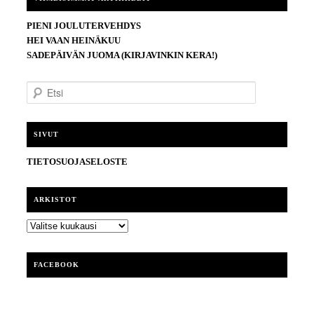
PIENI JOULUTERVEHDYS
HEI VAAN HEINÄKUU
SADEPÄIVÄN JUOMA (KIRJAVINKIN KERA!)
E
t
s
i
SIVUT
TIETOSUOJASELOSTE
ARKISTOT
ARKISTOT
FACEBOOK