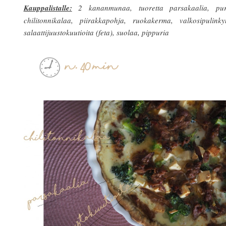
Kauppalistalle:
2 kananmunaa, tuoretta parsakaalia, pur
chilitonnikalaa, piirakkapohja, ruokakerma, valkosipulinkyn
salaattijuustokuutioita (feta), suolaa, pippuria