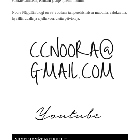
valokuvaamiseen, elämään ja arjen pieniin iloihin.
Noora Näppilän blogi on 38-vuotiaan tamperelaisnaisen muodilla, valokuvilla,
hyvällä ruualla ja arjella kuorrutettu päiväkirja.
VIIMEISIMMÄT ARTIKKELIT