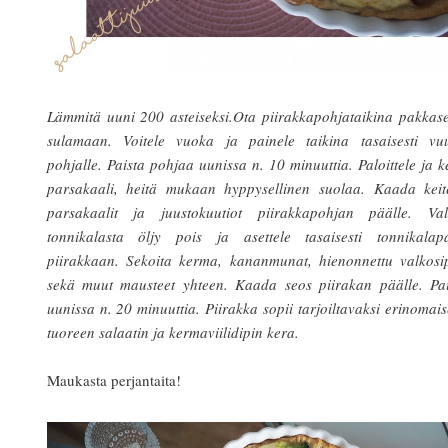
Lämmitä uuni 200 asteiseksi.Ota piirakkapohjataikina pakkas
sulamaan. Voitele vuoka ja painele taikina tasaisesti vu
pohjalle. Paista pohjaa uunissa n. 10 minuuttia. Paloittele ja k
parsakaali, heitä mukaan hyppysellinen suolaa. Kaada keite
parsakaalit ja juustokuutiot piirakkapohjan päälle. Val
tonnikalasta öljy pois ja asettele tasaisesti tonnikalapa
piirakkaan. Sekoita kerma, kananmunat, hienonnettu valkosip
sekä muut mausteet yhteen. Kaada seos piirakan päälle. Pai
uunissa n. 20 minuuttia. Piirakka sopii tarjoiltavaksi erinomais
tuoreen salaatin ja kermaviilidipin kera.
Maukasta perjantaita!