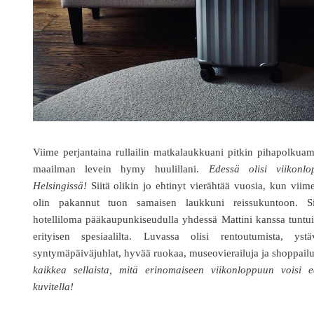
Viime perjantaina rullailin matkalaukkuani pitkin pihapolku
maailman levein hymy huulillani.
Edessä olisi viikonlo
Helsingissä!
Siitä olikin jo ehtinyt vierähtää vuosia, kun viim
olin pakannut tuon samaisen laukkuni reissukuntoon. Si
hotelliloma pääkaupunkiseudulla yhdessä Mattini kanssa tuntu
erityisen spesiaalilta. Luvassa olisi rentoutumista, ystä
syntymäpäiväjuhlat, hyvää ruokaa, museovierailuja ja shoppail
kaikkea sellaista, mitä erinomaiseen viikonloppuun voisi e
kuvitella!