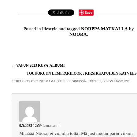
Save
Posted in
lifestyle
and tagged
NORPPA MATKALLA
by
NOORA
.
Artikkelien
←
VAPUN 2023 KUVA-ALBUMI
selaus
TOUKOKUUN LEMPPARILOOK : KIRSIKKAPUIDEN KATVEE
8 THOUGHTS ON “
UNELMAMAJOITUS HELSINGISSÄ : HOTELLI, JOHON IHASTUIN!
”
9.5.2023 12:59
Laura
sanoi:
Mitääää Noora, ei voi olla totta! Mä just mietin parin viikon