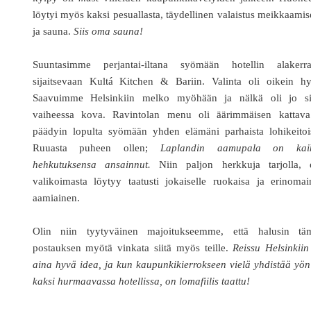
löytyi myös kaksi pesuallasta, täydellinen valaistus meikkaami
ja sauna.
Siis oma sauna!
Suuntasimme perjantai-iltana syömään hotellin alakerra
sijaitsevaan Kultá Kitchen & Bariin. Valinta oli oikein hy
Saavuimme Helsinkiin melko myöhään ja nälkä oli jo si
vaiheessa kova. Ravintolan menu oli äärimmäisen kattava
päädyin lopulta syömään yhden elämäni parhaista lohikeitois
Ruuasta puheen ollen;
Laplandin aamupala on kai
hehkutuksensa ansainnut.
Niin paljon herkkuja tarjolla, e
valikoimasta löytyy taatusti jokaiselle ruokaisa ja erinoma
aamiainen.
Olin niin tyytyväinen majoitukseemme, että halusin tä
postauksen myötä vinkata siitä myös teille.
Reissu Helsinkii
aina hyvä idea, ja kun kaupunkikierrokseen vielä yhdistää yön
kaksi hurmaavassa hotellissa, on lomafiilis taattu!