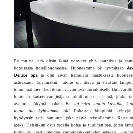
En muista, että olisin ikinä yöpynyt yhtä kauniissa ja sama
kotoisassa hotellihuoneessa. Huoneemme oli tyypiltään
Arc
Deluxe Spa
ja olin aivan hämilläni ihastuksesta huonees
astuessani. Ensinnäkin, huone on tilava ja sisustus lämpöi
tunnelmallinen. Isot ikkunat avautuvat aurinkoiselle Bulevardill
huoneen katseenvangitsijana toimii upea lasiseinä, jonka ta
avautuu näkymä spahan.
En voi edes sanoin kuvailla, kui
ihana tuo kylpyamme oli!
Rakastan lämpimiä kylpyjä,
hyödynsin tätä ihanuutta joka päivä reissullamme. Reissu
ajaksi Helsinkiin osui todella kolea ja tuulinen sää, joten lä
kylpy oli
must
viileiden kaupunkikävelyiden jälkeen. Huonee