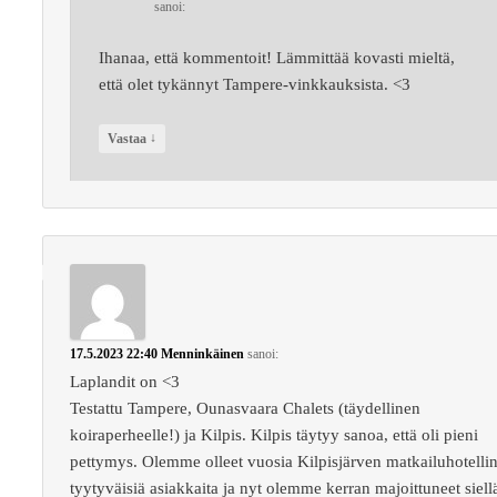
sanoi:
Ihanaa, että kommentoit! Lämmittää kovasti mieltä,
että olet tykännyt Tampere-vinkkauksista. <3
↓
Vastaa
17.5.2023 22:40
Menninkäinen
sanoi:
Laplandit on <3
Testattu Tampere, Ounasvaara Chalets (täydellinen
koiraperheelle!) ja Kilpis. Kilpis täytyy sanoa, että oli pieni
pettymys. Olemme olleet vuosia Kilpisjärven matkailuhotelli
tyytyväisiä asiakkaita ja nyt olemme kerran majoittuneet siell