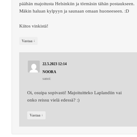
päähän majoitusta Helsinkiin ja törmäsin tähän postaukseen.
Mäkin haluan kylpyyn ja saunaan omaan huoneeseen. :D
Kiitos vinkistä!
↓
Vastaa
22.5.2023 12:14
NOORA
sanoi:
Oi, osuipa sopivasti! Majoituitteko Laplandiin vai
onko reissu vielä edessä? :)
↓
Vastaa