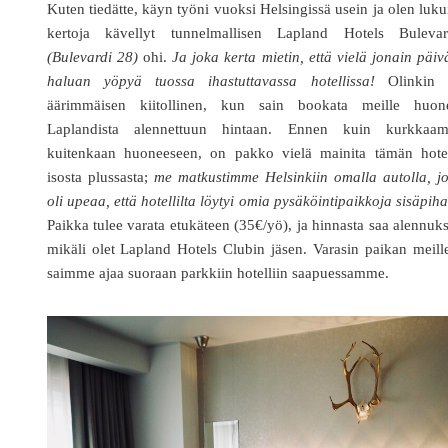
Kuten tiedätte, käyn työni vuoksi Helsingissä usein ja olen luku
kertoja kävellyt tunnelmallisen Lapland Hotels Bulevar
(Bulevardi 28)
ohi.
Ja joka kerta mietin, että vielä jonain päi
haluan yöpyä tuossa ihastuttavassa hotellissa!
Olinkin s
äärimmäisen kiitollinen, kun sain bookata meille huon
Laplandista alennettuun hintaan. Ennen kuin kurkkaa
kuitenkaan huoneeseen, on pakko vielä mainita tämän hotel
isosta plussasta;
me matkustimme Helsinkiin omalla autolla, j
oli upeaa, että hotellilta löytyi omia pysäköintipaikkoja sisäpiha
Paikka tulee varata etukäteen (35€/yö), ja hinnasta saa alennuk
mikäli olet Lapland Hotels Clubin jäsen. Varasin paikan meill
saimme ajaa suoraan parkkiin hotelliin saapuessamme.