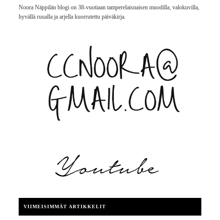
Noora Näppilän blogi on 38-vuotiaan tamperelaisnaisen muodilla, valokuvilla,
hyvällä ruualla ja arjella kuorrutettu päiväkirja.
VIIMEISIMMÄT ARTIKKELIT