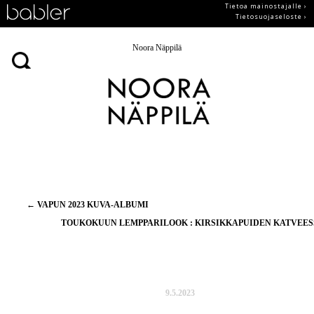
Tietoa mainostajalle ›
Tietosuojaseloste ›
Noora Näppilä
Artikkelien
←
VAPUN 2023 KUVA-ALBUMI
selaus
TOUKOKUUN LEMPPARILOOK : KIRSIKKAPUIDEN KATVEE
9.5.2023