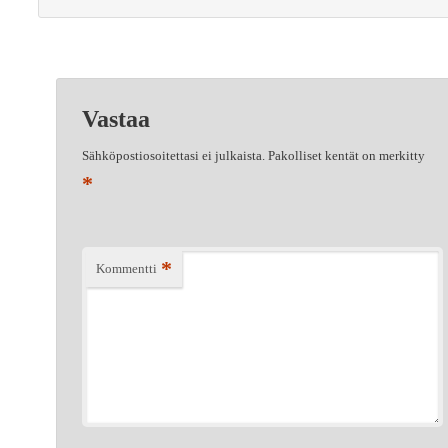
Vastaa
Sähköpostiosoitettasi ei julkaista.
Pakolliset kentät on merkitty
*
*
Kommentti