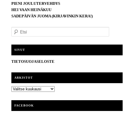
PIENI JOULUTERVEHDYS
HEI VAAN HEINÄKUU
SADEPÄIVÄN JUOMA (KIRJAVINKIN KERA!)
E
t
s
i
SIVUT
TIETOSUOJASELOSTE
ARKISTOT
ARKISTOT
FACEBOOK