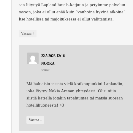
sen liityttyä Lapland hotels-ketjuun ja petyimme palvelun
tasoon, joka ei ollut enää kuin "vanhoina hyvinä aikoina".
Itse hotellissa tai majoituksessa ei ollut valittamista.
↓
Vastaa
22.5.2023 12:16
NOORA
sanoi:
Mä haluaisin testata vielä kotikaupunkini Laplandin,
joka löytyy Nokia Arenan yhteydestä. Olisi niiin
siistiä katsella jotakin tapahtumaa tai matsia suoraan
hotellihuoneesta! <3
↓
Vastaa