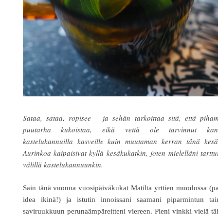
Sataa, sataa, ropisee – ja sehän tarkoittaa sitä, että piha
puutarha kukoistaa, eikä vettä ole tarvinnut kan
kastelukannuilla kasveille kuin muutaman kerran tänä kesä
Aurinkoa kaipaisivat kyllä kesäkukatkin, joten mielelläni tarttu
välillä kastelukannuunkin.
Sain tänä vuonna vuosipäiväkukat Matilta yrttien muodossa (p
idea ikinä!) ja istutin innoissani saamani piparmintun tai
saviruukkuun perunaämpäreitteni viereen. Pieni vinkki vielä t