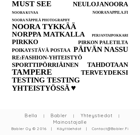
MUST SEE
NEULOJANOORA
NOORANAPPILA.FI
NOORA KUVAA
NOORA NÄPPILÄ PHOTOGRAPHY
NOORA TYKKÄÄ
NORPPA MATKALLA
PERJANTAIPOKKARI
PIRKKO
PIRKON PALETILTA
PÄIVÄN NASSU
POIKAYSTÄVÄ POSTAA
RE:FASHION-YHTEISTYÖ
TAHDOTAAN
SPORTTIPÖRRIÄINEN
TAMPERE
TERVEYDEKSI
TESTING TESTING
♥
YHTEISTYÖSSÄ
Bella
Babler
Yhteystiedot
|
|
|
Mainostajalle
Babler Oy © 2016
|
Käyttöehdot
|
Contact@babler.fi