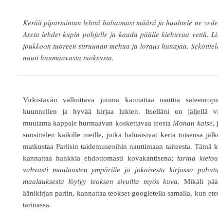
Kerää piparmintun lehtiä haluamasi määrä ja huuhtele ne vede
Aseta lehdet kupin pohjalle ja kaada päälle kiehuvaa vettä. L
joukkoon tuoreen sitruunan mehua ja loraus hunajaa. Sekoittel
nauti huumaavasta tuoksusta.
Virkistävän valloittava juoma kannattaa nauttia sateenropi
kuunnellen ja hyvää kirjaa lukien. Itselläni on jäljellä vi
muutama kappale hurmaavan koskettavaa teosta
Monan katse
, 
suosittelen kaikille meille, jotka haluaisivat kerta toisensa jäl
matkustaa Pariisin taidemuseoihin nauttimaan taiteesta. Tämä k
kannattaa hankkia ehdottomasti kovakantisena;
tarina kieto
vahvasti maalausten ympärille ja jokaisesta kirjassa puhutu
maalauksesta löytyy teoksen sivuilta myös kuva.
Mikäli pää
äänikirjan pariin, kannattaa teokset googletella samalla, kun et
tarinassa.