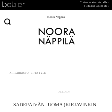
Tietoa mainostajalle ›
Tietosuojaseloste ›
Noora Näppilä
AIHEARKISTO:
LIFESTYLE
24.6.2025
SADEPÄIVÄN JUOMA (KIRJAVINKIN