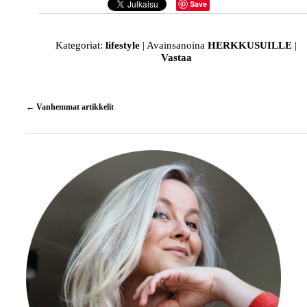
Save
Kategoriat:
lifestyle
|
Avainsanoina
HERKKUSUILLE
|
Vastaa
Artikkelien
←
Vanhemmat artikkelit
selaus