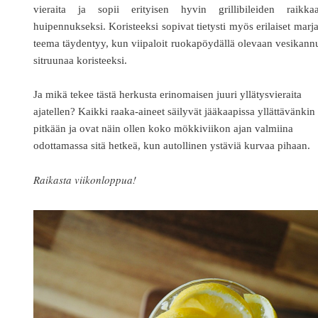
vieraita ja sopii erityisen hyvin grillibileiden raikkaa
huipennukseksi. Koristeeksi sopivat tietysti myös erilaiset marja
teema täydentyy, kun viipaloit ruokapöydällä olevaan vesikan
sitruunaa koristeeksi.
Ja mikä tekee tästä herkusta erinomaisen juuri yllätysvieraita
ajatellen? Kaikki raaka-aineet säilyvät jääkaapissa yllättävänkin
pitkään ja ovat näin ollen koko mökkiviikon ajan valmiina
odottamassa sitä hetkeä, kun autollinen ystäviä kurvaa pihaan.
Raikasta viikonloppua!