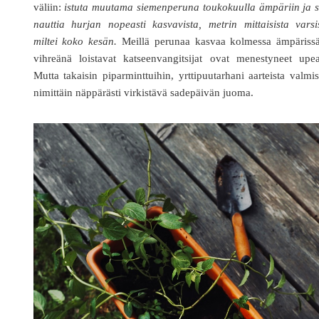
väliin:
istuta muutama siemenperuna toukokuulla ämpäriin ja s
nauttia hurjan nopeasti kasvavista, metrin mittaisista varsi
miltei koko kesän.
Meillä perunaa kasvaa kolmessa ämpärissä
vihreänä loistavat katseenvangitsijat ovat menestyneet upea
Mutta takaisin piparminttuihin, yrttipuutarhani aarteista valmi
nimittäin näppärästi virkistävä sadepäivän juoma.