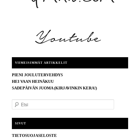
VIIMEISIMMÄT ARTIKKELIT
PIENI JOULUTERVEHDYS
HEI VAAN HEINÄKUU
SADEPÄIVÄN JUOMA (KIRJAVINKIN KERA!)
E
t
s
i
SIVUT
TIETOSUOJASELOSTE