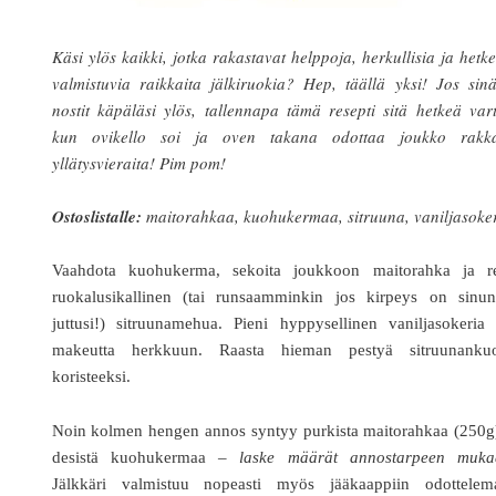
Käsi ylös kaikki, jotka rakastavat helppoja, herkullisia ja hetk
valmistuvia raikkaita jälkiruokia? Hep, täällä yksi! Jos sin
nostit käpäläsi ylös, tallennapa tämä resepti sitä hetkeä var
kun ovikello soi ja oven takana odottaa joukko rakka
yllätysvieraita! Pim pom!
Ostoslistalle:
maitorahkaa, kuohukermaa, sitruuna, vaniljasoke
Vaahdota kuohukerma, sekoita joukkoon maitorahka ja re
ruokalusikallinen (tai runsaamminkin jos kirpeys on sinun
juttusi!) sitruunamehua. Pieni hyppysellinen vaniljasokeria
makeutta herkkuun. Raasta hieman pestyä sitruunankuo
koristeeksi.
Noin kolmen hengen annos syntyy purkista maitorahkaa (250g)
desistä kuohukermaa –
laske määrät annostarpeen muka
Jälkkäri valmistuu nopeasti myös jääkaappiin odottelem