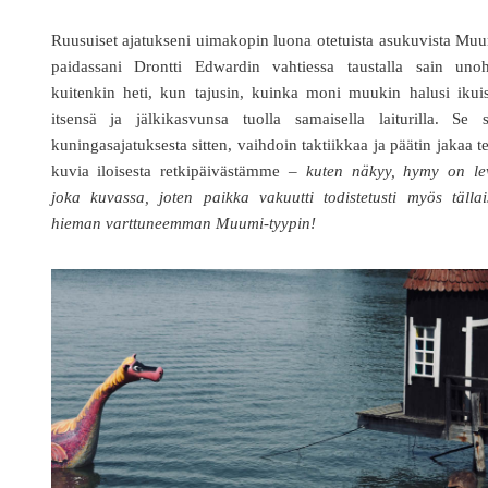
Ruusuiset ajatukseni uimakopin luona otetuista asukuvista Mu
paidassani Drontti Edwardin vahtiessa taustalla sain unoh
kuitenkin heti, kun tajusin, kuinka moni muukin halusi ikui
itsensä ja jälkikasvunsa tuolla samaisella laiturilla. Se s
kuningasajatuksesta sitten, vaihdoin taktiikkaa ja päätin jakaa te
kuvia iloisesta retkipäivästämme –
kuten näkyy, hymy on le
joka kuvassa, joten paikka vakuutti todistetusti myös tälla
hieman varttuneemman Muumi-tyypin!