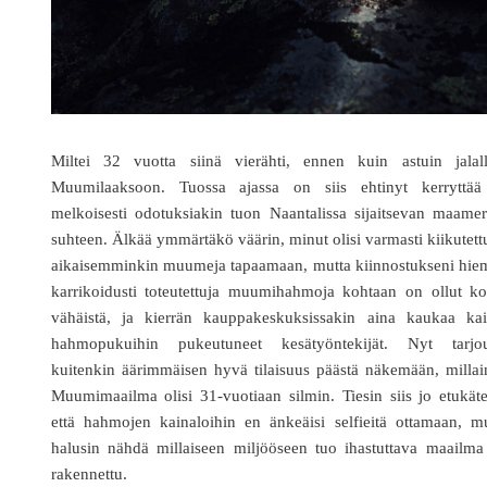
Miltei 32 vuotta siinä vierähti, ennen kuin astuin jalall
Muumilaaksoon. Tuossa ajassa on siis ehtinyt kerryttää
melkoisesti odotuksiakin tuon Naantalissa sijaitsevan maame
suhteen. Älkää ymmärtäkö väärin, minut olisi varmasti kiikutett
aikaisemminkin muumeja tapaamaan, mutta kiinnostukseni hie
karrikoidusti toteutettuja muumihahmoja kohtaan on ollut ko
vähäistä, ja kierrän kauppakeskuksissakin aina kaukaa kai
hahmopukuihin pukeutuneet kesätyöntekijät. Nyt tarjou
kuitenkin äärimmäisen hyvä tilaisuus päästä näkemään, milla
Muumimaailma olisi 31-vuotiaan silmin. Tiesin siis jo etukät
että hahmojen kainaloihin en änkeäisi selfieitä ottamaan, m
halusin nähdä millaiseen miljööseen tuo ihastuttava maailma
rakennettu.