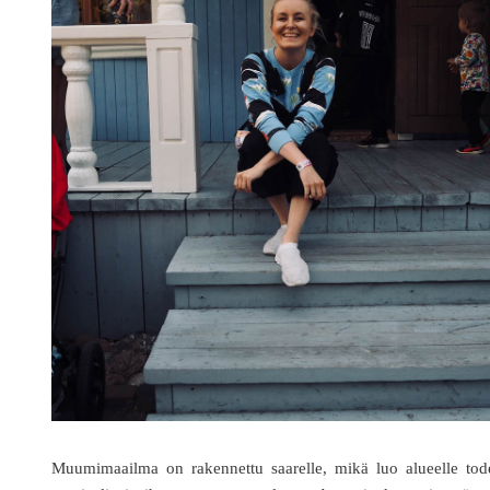
Muumimaailma on rakennettu saarelle, mikä luo alueelle tode