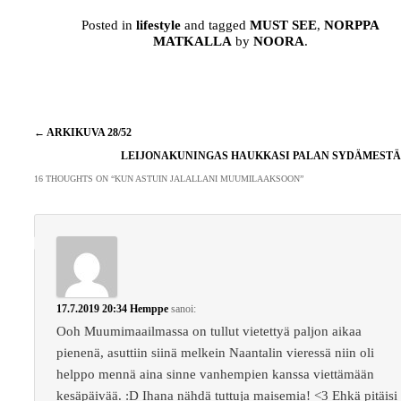
Posted in
lifestyle
and tagged
MUST SEE
,
NORPPA
MATKALLA
by
NOORA
.
Artikkelien
←
ARKIKUVA 28/52
selaus
LEIJONAKUNINGAS HAUKKASI PALAN SYDÄMEST
16 THOUGHTS ON “
KUN ASTUIN JALALLANI MUUMILAAKSOON
”
17.7.2019 20:34
Hemppe
sanoi:
Ooh Muumimaailmassa on tullut vietettyä paljon aikaa
pienenä, asuttiin siinä melkein Naantalin vieressä niin oli
helppo mennä aina sinne vanhempien kanssa viettämään
kesäpäivää. :D Ihana nähdä tuttuja maisemia! <3 Ehkä pitäisi