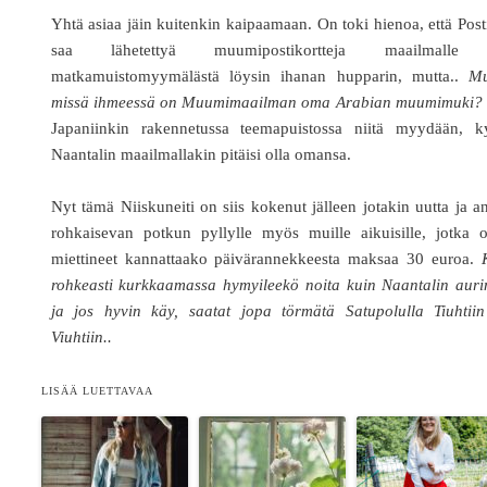
Yhtä asiaa jäin kuitenkin kaipaamaan. On toki hienoa, että Post
saa lähetettyä muumipostikortteja maailmalle
matkamuistomyymälästä löysin ihanan hupparin, mutta..
Mu
missä ihmeessä on Muumimaailman oma Arabian muumimuki?
Japaniinkin rakennetussa teemapuistossa niitä myydään, ky
Naantalin maailmallakin pitäisi olla omansa.
Nyt tämä Niiskuneiti on siis kokenut jälleen jotakin uutta ja a
rohkaisevan potkun pyllylle myös muille aikuisille, jotka o
miettineet kannattaako päivärannekkeesta maksaa 30 euroa.
rohkeasti kurkkaamassa hymyileekö noita kuin Naantalin auri
ja jos hyvin käy, saatat jopa törmätä Satupolulla Tiuhtiin
Viuhtiin..
LISÄÄ LUETTAVAA