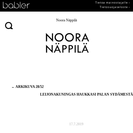
Tietoa mainostajalle ›
Tietosuojaseloste ›
Noora Näppilä
Artikkelien
←
ARKIKUVA 28/52
selaus
LEIJONAKUNINGAS HAUKKASI PALAN SYDÄMEST
17.7.2019