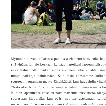
Myönnän olevani tällaisissa paikoissa elementissäni, enkä häp
sitä yhtään. En aio koskaan karistaa harteiltani lapsenmielisyyt
enkä taatusti ollut paikan ainoa aikuinen, joka kiljahteli inn
tuttuja paikkoja nähdessään. Sain tosin edessämme kulken
seurueen nauramaan melko äänekkäästi, kun huudahdin yhtäkk
”Kato iskä, Nipsu!”, kun tuo lempparihahmoni marssi meitä ko
Kun on lapsuutensa katsellut näitä maisemia televisiosta, oli s
suorastaan kippuralla, kun pääsi nyt itse astelemaan samoi
maisemissa.
Ja seurueemme pieni kolmivuotias oli vähintään y