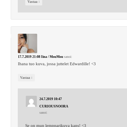
↓
Vastaa
17.7.2019 21:08
Iina / MouMou
sanoi:
Ihana tuo kuva, jossa juttelet Edwardille! <3
↓
Vastaa
24.7.2019 10:47
CURIOUSNOORA
sanoi:
Se on mun lempparikuva kans! <3