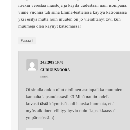
itsekin verestää muistoja ja käydä uudestaan näin isompana,
viime vuonna tuli siinä Emma-teatterissa käytyä katsomassa
yksi esitys mutta noin muuten on jo vierähtänyt tovi kun
muumeja olen käynyt katsomassa!
↓
Vastaa
24.7.2019 10:48
CURIOUSNOORA
sanoi:
Oi sinulla onkin ollut otollinen asuinpaikka muumien
kannalta lapsuudessasi! <3 Minä nautin todella
kovasti tästä käynnistä - oli hauska huomata, että
myös aikuinen viihtyy hyvin noin "lapsekkaassa"
ympäristössä. :)