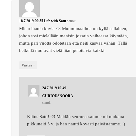
18.7.2019 09:55
Life with Satu
sanoi:
Miten ihania kuvia <3 Muumimaailma on kyllä sellainen,
johon tosi mielellään menisin jossain vaiheessa käymään,
mutta pari vuotta odotetaan että neiti kasvaa vähän. Tällä
hetkellä nuo ovat vielä liian pelottavia kaikki.
↓
Vastaa
24.7.2019 10:49
CURIOUSNOORA
sanoi:
Kiitos Satu! <3 Meidän seurueessamme oli mukana
pikkuneiti 3 v. ja hän nautti kovasti päivästämme. :)