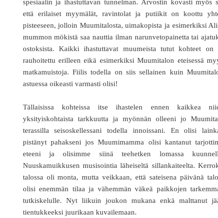
spesiaalin ja ihastuttavan tunnelman. Arvostin kovasti myös s
että erilaiset myymälät, ravintolat ja putiikit on koottu yh
pisteeseen, jolloin Muumitalosta, uimakopista ja esimerkiksi Al
mummon mökistä saa nauttia ilman narunvetopainetta tai ajatu
ostoksista. Kaikki ihastuttavat muumeista tutut kohteet on 
rauhoitettu erilleen eikä esimerkiksi Muumitalon eteisessä m
matkamuistoja. Fiilis todella on siis sellainen kuin Muumita
astuessa oikeasti varmasti olisi!
Tällaisissa kohteissa itse ihastelen ennen kaikkea nii
yksityiskohtaista tarkkuutta ja myönnän olleeni jo Muumita
terassilla seisoskellessani todella innoissani. En olisi lain
pistänyt pahakseni jos Muumimamma olisi kantanut tarjotti
eteeni ja olisimme siinä teehetken lomassa kuunnell
Nuuskamuikkusen musisointia läheiseltä sillankaiteelta. Kerro
talossa oli monta, mutta veikkaan, että sateisena päivänä tal
olisi enemmän tilaa ja vähemmän väkeä paikkojen tarkemma
tutkiskelulle. Nyt liikuin joukon mukana enkä malttanut jä
tientukkeeksi juurikaan kuvailemaan.