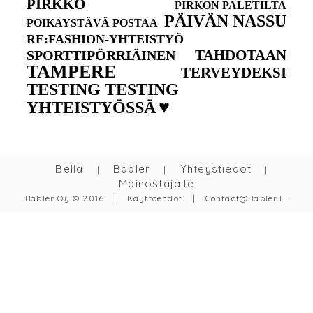
PIRKKO
PIRKON PALETILTA
PÄIVÄN NASSU
POIKAYSTÄVÄ POSTAA
RE:FASHION-YHTEISTYÖ
TAHDOTAAN
SPORTTIPÖRRIÄINEN
TAMPERE
TERVEYDEKSI
TESTING TESTING
♥
YHTEISTYÖSSÄ
Bella
Babler
Yhteystiedot
|
|
|
Mainostajalle
Babler Oy © 2016
|
Käyttöehdot
|
Contact@babler.fi