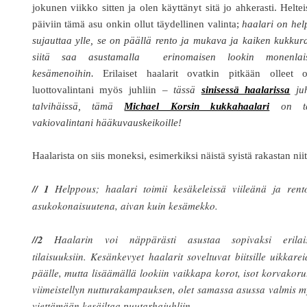
jokunen viikko sitten ja olen käyttänyt sitä jo ahkerasti. Heltei
päiviin tämä asu onkin ollut täydellinen valinta;
haalari on hel
sujauttaa ylle, se on päällä rento ja mukava ja kaiken kukkur
siitä saa asustamalla erinomaisen lookin monenlais
kesämenoihin.
Erilaiset haalarit ovatkin pitkään olleet 
luottovalintani myös juhliin –
tässä
sinisessä haalarissa
juh
talvihäissä, tämä
Michael Korsin kukkahaalari
on ta
vakiovalintani hääkuvauskeikoille!
Haalarista on siis moneksi, esimerkiksi näistä syistä rakastan niit
// 1
Helppous; haalari toimii kesäkeleissä viileänä ja rent
asukokonaisuutena, aivan kuin kesämekko.
//2
Haalarin voi näppärästi asustaa sopivaksi erilais
tilaisuuksiin. Kesänkevyet haalarit soveltuvat biitsille uikkare
päälle, mutta lisäämällä lookiin vaikkapa korot, isot korvakoru
viimeistellyn nutturakampauksen, olet samassa asussa valmis 
viettämään kesäiltaa puutarhajuhliin.