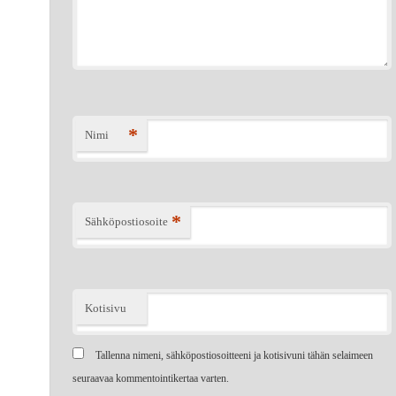
*
Nimi
*
Sähköpostiosoite
Kotisivu
Tallenna nimeni, sähköpostiosoitteeni ja kotisivuni tähän selaimeen
seuraavaa kommentointikertaa varten.