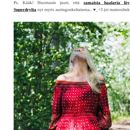
Ps. Kääk! Huomasin juuri, että
samaista haalaria löy
Superdrylta
nyt myös auringonkeltaisena.. ♥_<3 (ei mainoslink