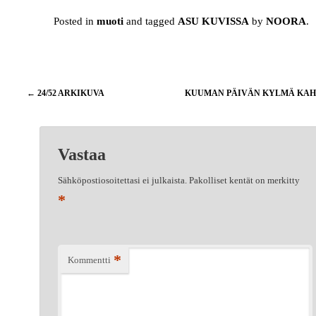
Posted in
muoti
and tagged
ASU KUVISSA
by
NOORA
.
Artikkelien
←
24/52 ARKIKUVA
KUUMAN PÄIVÄN KYLMÄ KA
selaus
Vastaa
Sähköpostiosoitettasi ei julkaista.
Pakolliset kentät on merkitty
*
*
Kommentti