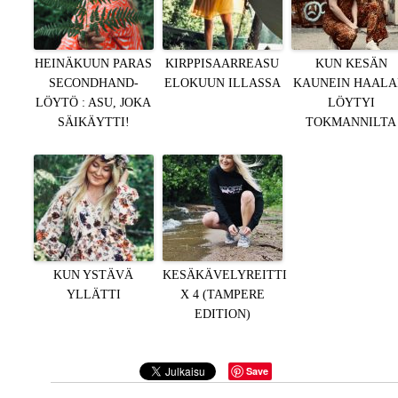
HEINÄKUUN PARAS
KIRPPISAARREASU
KUN KESÄN
SECONDHAND-
ELOKUUN ILLASSA
KAUNEIN HAALA
LÖYTÖ : ASU, JOKA
LÖYTYI
SÄIKÄYTTI!
TOKMANNILTA
KUN YSTÄVÄ
KESÄKÄVELYREITTI
YLLÄTTI
X 4 (TAMPERE
EDITION)
Save