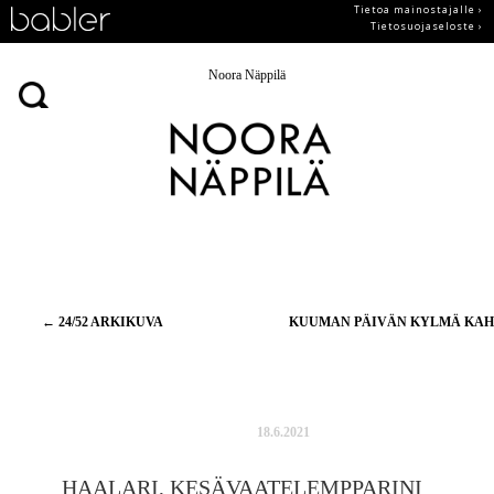
Tietoa mainostajalle ›
Tietosuojaseloste ›
Noora Näppilä
Artikkelien
←
24/52 ARKIKUVA
KUUMAN PÄIVÄN KYLMÄ KA
selaus
18.6.2021
HAALARI, KESÄVAATELEMPPARINI