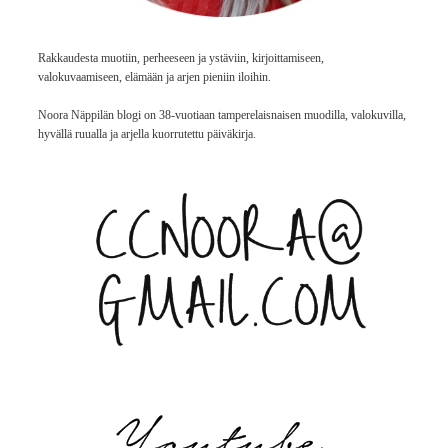
Rakkaudesta muotiin, perheeseen ja ystäviin, kirjoittamiseen,
valokuvaamiseen, elämään ja arjen pieniin iloihin.
Noora Näppilän blogi on 38-vuotiaan tamperelaisnaisen muodilla, valokuvilla,
hyvällä ruualla ja arjella kuorrutettu päiväkirja.