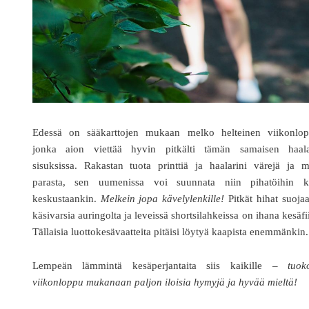
Edessä on sääkarttojen mukaan melko helteinen viikonlop
jonka aion viettää hyvin pitkälti tämän samaisen haala
sisuksissa. Rakastan tuota printtiä ja haalarini värejä ja 
parasta, sen uumenissa voi suunnata niin pihatöihin k
keskustaankin.
Melkein jopa kävelylenkille!
Pitkät hihat suoja
käsivarsia auringolta ja leveissä shortsilahkeissa on ihana kesäfii
Tällaisia luottokesävaatteita pitäisi löytyä kaapista enemmänkin.
Lempeän lämmintä kesäperjantaita siis kaikille –
tuok
viikonloppu mukanaan paljon iloisia hymyjä ja hyvää mieltä!