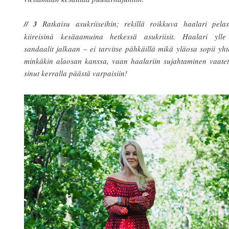
// 3
Ratkaisu asukriiseihin; rekillä roikkuva haalari pelas
kiireisinä kesäaamuina hetkessä asukriisit. Haalari ylle
sandaalit jalkaan – ei tarvitse pähkäillä mikä yläosa sopii yh
minkäkin alaosan kanssa, vaan haalariin sujahtaminen vaatet
sinut kerralla päästä varpaisiin!