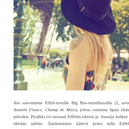
Itse saavuimme Eiffel-tornille Big Bus-turistibussilla
(5, ave
Anatole France, Champ de Mars)
, johon ostimme lipun yhde
päiväksi. Pysäkki on suoraan Eiffelin edessä ja busseja kulkee
tiheään tahtiin. Äärimmäisen kätevä keino tulla Eiffeli