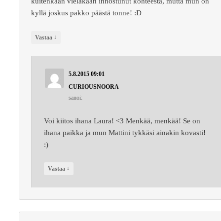
kuitenkaan vieläkään innostunut kohteesta, mutta mun on
kyllä joskus pakko päästä tonne! :D
↓
Vastaa
5.8.2015 09:01
CURIOUSNOORA
sanoi:
Voi kiitos ihana Laura! <3 Menkää, menkää! Se on
ihana paikka ja mun Mattini tykkäsi ainakin kovasti!
:)
↓
Vastaa