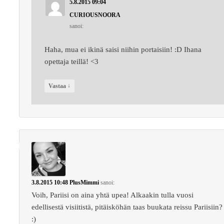
5.8.2015 09:04
CURIOUSNOORA
sanoi:
Haha, mua ei ikinä saisi niihin portaisiin! :D Ihana
opettaja teillä! <3
↓
Vastaa
3.8.2015 10:48
PlusMimmi
sanoi:
Voih, Pariisi on aina yhtä upea! Alkaakin tulla vuosi
edellisestä visiitistä, pitäisköhän taas buukata reissu Pariisiin?
:)