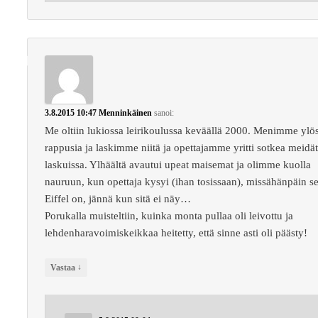
3.8.2015 10:47
Menninkäinen
sanoi:
Me oltiin lukiossa leirikoulussa keväällä 2000. Menimme ylö
rappusia ja laskimme niitä ja opettajamme yritti sotkea meidä
laskuissa. Ylhäältä avautui upeat maisemat ja olimme kuolla
nauruun, kun opettaja kysyi (ihan tosissaan), missähänpäin s
Eiffel on, jännä kun sitä ei näy…
Porukalla muisteltiin, kuinka monta pullaa oli leivottu ja
lehdenharavoimiskeikkaa heitetty, että sinne asti oli päästy!
↓
Vastaa