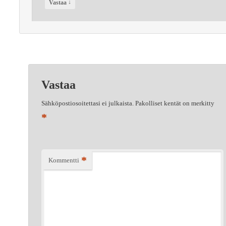
↓
Vastaa
Vastaa
Sähköpostiosoitettasi ei julkaista.
Pakolliset kentät on merkitty
*
*
Kommentti