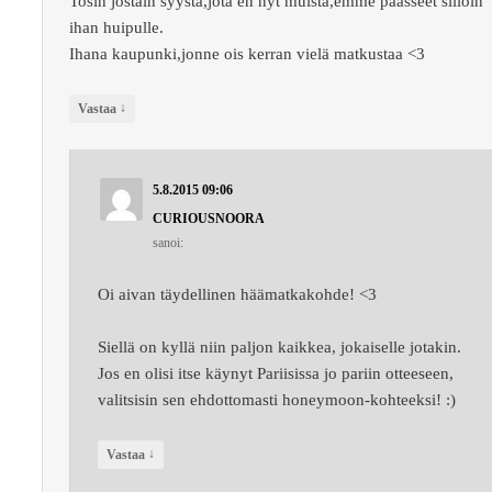
Tosin jostain syystä,jota en nyt muista,emme päässeet silloin
ihan huipulle.
Ihana kaupunki,jonne ois kerran vielä matkustaa <3
↓
Vastaa
5.8.2015 09:06
CURIOUSNOORA
sanoi:
Oi aivan täydellinen häämatkakohde! <3
Siellä on kyllä niin paljon kaikkea, jokaiselle jotakin.
Jos en olisi itse käynyt Pariisissa jo pariin otteeseen,
valitsisin sen ehdottomasti honeymoon-kohteeksi! :)
↓
Vastaa