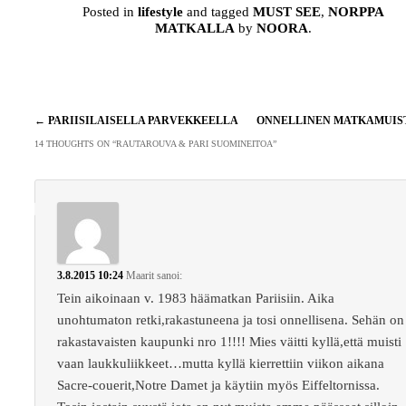
Posted in
lifestyle
and tagged
MUST SEE
,
NORPPA
MATKALLA
by
NOORA
.
Artikkelien
←
PARIISILAISELLA PARVEKKEELLA
ONNELLINEN MATKAMUI
selaus
14 THOUGHTS ON “
RAUTAROUVA & PARI SUOMINEITOA
”
3.8.2015 10:24
Maarit
sanoi:
Tein aikoinaan v. 1983 häämatkan Pariisiin. Aika
unohtumaton retki,rakastuneena ja tosi onnellisena. Sehän on
rakastavaisten kaupunki nro 1!!!! Mies väitti kyllä,että muisti
vaan laukkuliikkeet…mutta kyllä kierrettiin viikon aikana
Sacre-couerit,Notre Damet ja käytiin myös Eiffeltornissa.