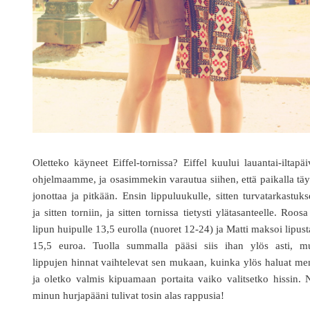
Oletteko käyneet Eiffel-tornissa? Eiffel kuului lauantai-iltapä
ohjelmaamme, ja osasimmekin varautua siihen, että paikalla tä
jonottaa ja pitkään. Ensin lippuluukulle, sitten turvatarkastuk
ja sitten torniin, ja sitten tornissa tietysti ylätasanteelle. Roosa
lipun huipulle 13,5 eurolla (nuoret 12-24) ja Matti maksoi lipus
15,5 euroa. Tuolla summalla pääsi siis ihan ylös asti, mu
lippujen hinnat vaihtelevat sen mukaan, kuinka ylös haluat m
ja oletko valmis kipuamaan portaita vaiko valitsetko hissin.
minun hurjapääni tulivat tosin alas rappusia!