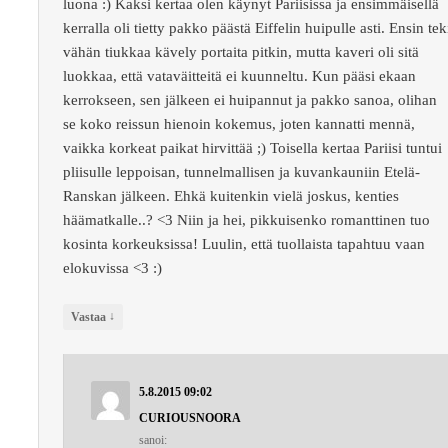
luona :) Kaksi kertaa olen käynyt Pariisissa ja ensimmäisellä
kerralla oli tietty pakko päästä Eiffelin huipulle asti. Ensin tek
vähän tiukkaa kävely portaita pitkin, mutta kaveri oli sitä
luokkaa, että vataväitteitä ei kuunneltu. Kun pääsi ekaan
kerrokseen, sen jälkeen ei huipannut ja pakko sanoa, olihan
se koko reissun hienoin kokemus, joten kannatti mennä,
vaikka korkeat paikat hirvittää ;) Toisella kertaa Pariisi tuntui
pliisulle leppoisan, tunnelmallisen ja kuvankauniin Etelä-
Ranskan jälkeen. Ehkä kuitenkin vielä joskus, kenties
häämatkalle..? <3 Niin ja hei, pikkuisenko romanttinen tuo
kosinta korkeuksissa! Luulin, että tuollaista tapahtuu vaan
elokuvissa <3 :)
↓
Vastaa
5.8.2015 09:02
CURIOUSNOORA
sanoi: