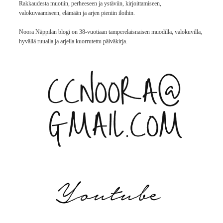
Rakkaudesta muotiin, perheeseen ja ystäviin, kirjoittamiseen,
valokuvaamiseen, elämään ja arjen pieniin iloihin.
Noora Näppilän blogi on 38-vuotiaan tamperelaisnaisen muodilla, valokuvilla,
hyvällä ruualla ja arjella kuorrutettu päiväkirja.