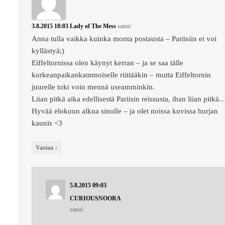
3.8.2015 18:03
Lady of The Mess
sanoi:
Anna tulla vaikka kuinka monta postausta – Pariisiin ei voi
kyllästyä;)
Eiffeltornissa olen käynyt kerran – ja se saa tälle
korkeanpaikankammoiselle riittääkin – mutta Eiffeltornin
juurelle toki voin mennä useamminkin.
Liian pitkä aika edellisestä Pariisin reissusta, ihan liian pitkä
Hyvää elokuun alkua sinulle – ja olet noissa kuvissa hurjan
kaunis <3
↓
Vastaa
5.8.2015 09:03
CURIOUSNOORA
sanoi: