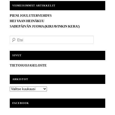
VIIMEISIMMÄT ARTIKKELIT
PIENI JOULUTERVEHDYS
HEI VAAN HEINÄKUU
SADEPÄIVÄN JUOMA (KIRJAVINKIN KERA!)
E
t
s
i
SIVUT
TIETOSUOJASELOSTE
ARKISTOT
ARKISTOT
FACEBOOK