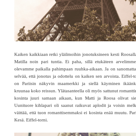
Kaiken kaikkiaan retki yläilmoihin jonotuksineen kesti Roosall
Matilla noin pari tuntia. Ei paha, sillä etukäteen arvelimm
olevamme paikalla pahimpaan ruuhka-aikaan. Ja on sanomatta
selvää, että jonotus ja odottelu on kaiken sen arvoista. Eiffel-t
on Pariisin näkyvin maamerkki ja siellä käyminen ikäänk
kruunaa koko reissun. Ylätasanteella oli myös sattunut romantt
kosinta juuri samaan aikaan, kun Matti ja Roosa olivat siel
Uunituore kihlapari oli saanut raikuvat aplodit ja voisin mel
väittää, että tuon romanttisemmaksi ei kosinta enää muutu. Pari
Kesä. Eiffel-torni.