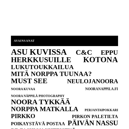
AVAINSANAT
ASU KUVISSA
C&C
EPPU
KOTONA
HERKKUSUILLE
LUKUTOUKKAILUA
MITÄ NORPPA TUUNAA?
MUST SEE
NEULOJANOORA
NOORANAPPILA.FI
NOORA KUVAA
NOORA NÄPPILÄ PHOTOGRAPHY
NOORA TYKKÄÄ
NORPPA MATKALLA
PERJANTAIPOKKARI
PIRKKO
PIRKON PALETILTA
PÄIVÄN NASSU
POIKAYSTÄVÄ POSTAA