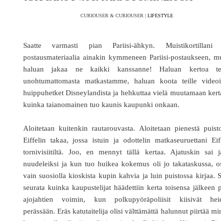
CURIOUSER & CURIOUSER |
LIFESTYLE
Saatte varmasti pian Pariisi-ähkyn. Muistikortillani
postausmateriaalia ainakin kymmeneen Pariisi-postaukseen, m
haluan jakaa ne kaikki kanssanne! Haluan kertoa tei
unohtumattomasta matkastamme, haluan koota teille videoi
huippuhetket Disneylandista ja hehkuttaa vielä muutamaan ker
kuinka taianomainen tuo kaunis kaupunki onkaan.
Aloitetaan kuitenkin rautarouvasta. Aloitetaan pienestä puist
Eiffelin takaa, jossa istuin ja odottelin matkaseuruettani Eif
tornivisiitiltä. Joo, en mennyt tällä kertaa. Ajatuskin sai j
nuudeleiksi ja kun tuo huikea kokemus oli jo takataskussa, o
vain suosiolla kioskista kupin kahvia ja luin puistossa kirjaa. 
seurata kuinka kaupustelijat häädettiin kerta toisensa jälkeen 
ajojahtien voimin, kun polkupyöräpoliisit kiisivät hei
perässään. Eräs katutaitelija olisi välttämättä halunnut piirtää mi