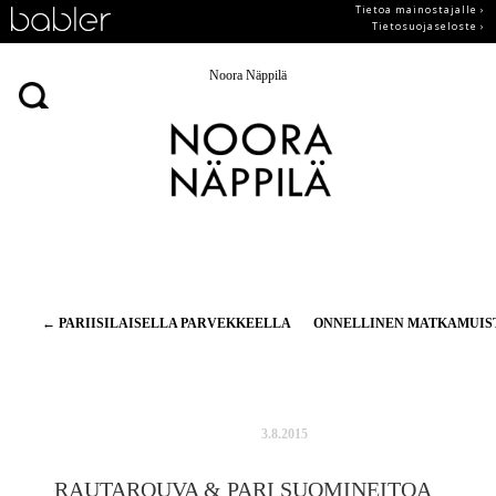
Tietoa mainostajalle ›
Tietosuojaseloste ›
Noora Näppilä
Artikkelien
←
PARIISILAISELLA PARVEKKEELLA
ONNELLINEN MATKAMUI
selaus
3.8.2015
RAUTAROUVA & PARI SUOMINEITOA