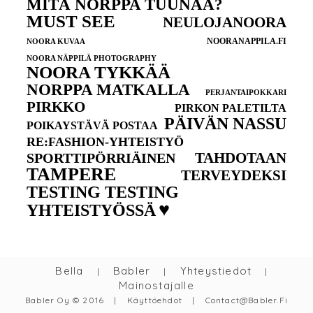
MITÄ NORPPA TUUNAA?
MUST SEE
NEULOJANOORA
NOORANAPPILA.FI
NOORA KUVAA
NOORA NÄPPILÄ PHOTOGRAPHY
NOORA TYKKÄÄ
NORPPA MATKALLA
PERJANTAIPOKKARI
PIRKKO
PIRKON PALETILTA
PÄIVÄN NASSU
POIKAYSTÄVÄ POSTAA
RE:FASHION-YHTEISTYÖ
TAHDOTAAN
SPORTTIPÖRRIÄINEN
TAMPERE
TERVEYDEKSI
TESTING TESTING
♥
YHTEISTYÖSSÄ
Bella
Babler
Yhteystiedot
|
|
|
Mainostajalle
Babler Oy © 2016
|
Käyttöehdot
|
Contact@babler.fi