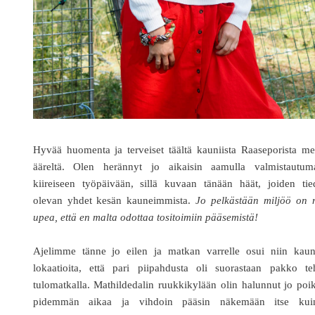
Hyvää huomenta ja terveiset täältä kauniista Raaseporista m
ääreltä. Olen herännyt jo aikaisin aamulla valmistautum
kiireiseen työpäivään, sillä kuvaan tänään häät, joiden tie
olevan yhdet kesän kauneimmista.
Jo pelkästään miljöö on n
upea, että en malta odottaa tositoimiin pääsemistä!
Ajelimme tänne jo eilen ja matkan varrelle osui niin kauni
lokaatioita, että pari piipahdusta oli suorastaan pakko te
tulomatkalla. Mathildedalin ruukkikylään olin halunnut jo poi
pidemmän aikaa ja vihdoin pääsin näkemään itse kui