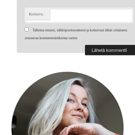
Kotisivu
Tallenna nimeni, sähköpostiosoitteeni ja kotisivuni tähän selaimeen
seuraavaa kommentointikertaa varten.