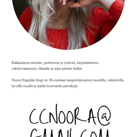
Rakkaudesta muotiin, perheeseen ja ystäviin, kirjoittamiseen,
valokuvaamiseen, elämään ja arjen pieniin iloihin.
Noora Näppilän blogi on 38-vuotiaan tamperelaisnaisen muodilla, valokuvilla,
hyvällä ruualla ja arjella kuorrutettu päiväkirja.