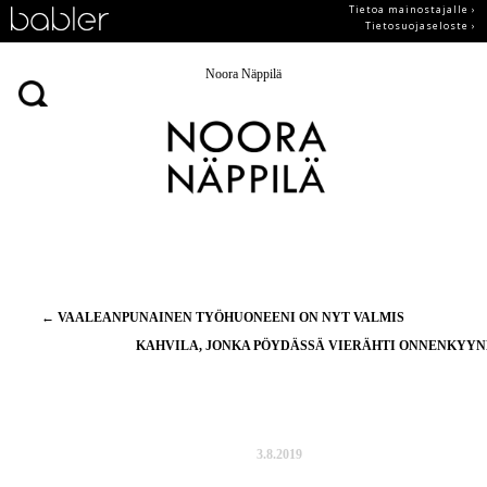
Tietoa mainostajalle ›
Tietosuojaseloste ›
Noora Näppilä
Artikkelien
←
VAALEANPUNAINEN TYÖHUONEENI ON NYT VALMIS
selaus
KAHVILA, JONKA PÖYDÄSSÄ VIERÄHTI ONNENKYY
3.8.2019