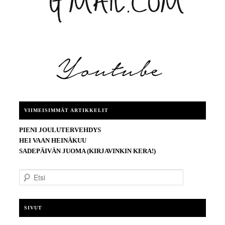
VIIMEISIMMÄT ARTIKKELIT
PIENI JOULUTERVEHDYS
HEI VAAN HEINÄKUU
SADEPÄIVÄN JUOMA (KIRJAVINKIN KERA!)
E
t
s
i
SIVUT