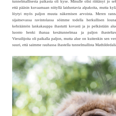
tunnelmallisesta paikasta oli kyse. Minulle olisi riittänyt jo se
että pääsin kuvaamaan niityllä laiduntavia alpakoita, mutta kyl
löytyi myös paljon muuta näkemisen arvoista. Meren ranna
sijaitsevassa ravintolassa söimme todella herkullisen louna
kehräämön lankakauppa ihastutti kovasti ja jo pelkästään al
luonto henki ihanaa kesätunnelmaa ja paljon ihasteltav
Vierailijoita oli paikalla paljon, mutta alue on kuitenkin sen ve
suuri, että saimme rauhassa ihastella tunnelmallista Mathildedali