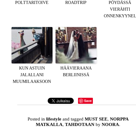
POLTTARITOIVE
ROADTRIP
PÖYDÄSSÄ
VIERÄHTI
ONNENKYYNE
KUN ASTUIN
HÄÄVIERAANA
JALALLANI
BERLIINISSÄ
MUUMILAAKSOON
Save
Posted in
lifestyle
and tagged
MUST SEE
,
NORPPA
MATKALLA
,
TAHDOTAAN
by
NOORA
.