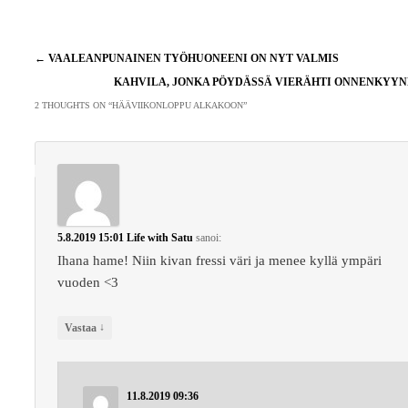
Artikkelien
←
VAALEANPUNAINEN TYÖHUONEENI ON NYT VALMIS
selaus
KAHVILA, JONKA PÖYDÄSSÄ VIERÄHTI ONNENKYY
2 THOUGHTS ON “
HÄÄVIIKONLOPPU ALKAKOON
”
5.8.2019 15:01
Life with Satu
sanoi:
Ihana hame! Niin kivan fressi väri ja menee kyllä ympäri
vuoden <3
↓
Vastaa
11.8.2019 09:36