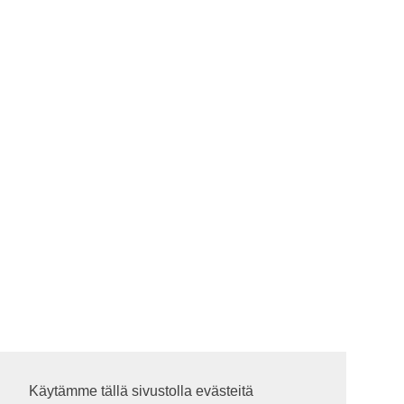
Käytämme tällä sivustolla evästeitä
Käytämme tällä sivustolla evästeitä