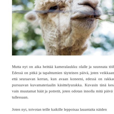
Mutta nyt on aika heittää kameralaukku olalle ja suunnata töi
Edessä on pitkä ja tapahtumien täyteinen päivä, joten veikkaa
että seuraavan kerran, kun avaan koneeni, edessä on rakkau
pursuavan kuvamateriaalin käsittelyurakka. Kuvasin tänä kes
vain muutamat häät ja potretit, joten odotan innolla mitä päivä
tullessaan.
Joten nyt, toivotan teille kaikille leppoisaa lauantaita näiden