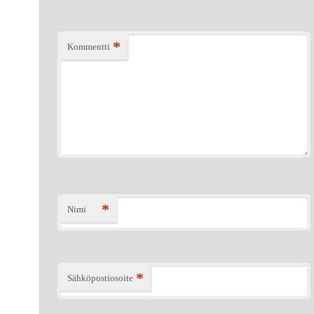
*
Kommentti
*
Nimi
*
Sähköpostiosoite