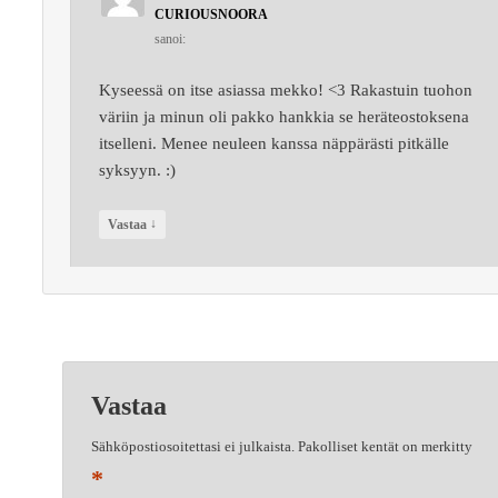
CURIOUSNOORA
sanoi:
Kyseessä on itse asiassa mekko! <3 Rakastuin tuohon
väriin ja minun oli pakko hankkia se heräteostoksena
itselleni. Menee neuleen kanssa näppärästi pitkälle
syksyyn. :)
↓
Vastaa
Vastaa
Sähköpostiosoitettasi ei julkaista.
Pakolliset kentät on merkitty
*