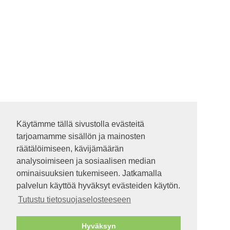
Käytämme tällä sivustolla evästeitä
Käytämme tällä sivustolla evästeitä
tarjoamamme sisällön ja mainosten
tarjoamamme sisällön ja mainosten
räätälöimiseen, kävijämäärän
räätälöimiseen, kävijämäärän
analysoimiseen ja sosiaalisen median
analysoimiseen ja sosiaalisen median
ominaisuuksien tukemiseen. Jatkamalla
ominaisuuksien tukemiseen. Jatkamalla
palvelun käyttöä hyväksyt evästeiden käytön.
palvelun käyttöä hyväksyt evästeiden käytön.
Tutustu tietosuojaselosteeseen
Tutustu tietosuojaselosteeseen
Hyväksyn
Hyväksyn