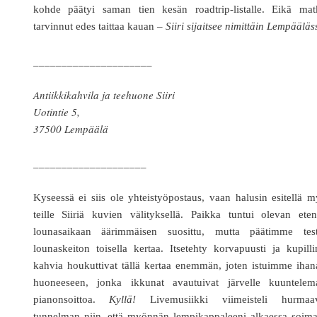
kohde päätyi saman tien kesän roadtrip-listalle. Eikä mat
tarvinnut edes taittaa kauan –
Siiri sijaitsee nimittäin Lempääläs
_____________________
Antiikkikahvila ja teehuone Siiri
Uotintie 5,
37500 Lempäälä
____________________
Kyseessä ei siis ole yhteistyöpostaus, vaan halusin esitellä 
teille Siiriä kuvien välityksellä. Paikka tuntui olevan ete
lounasaikaan äärimmäisen suosittu, mutta päätimme test
lounaskeiton toisella kertaa. Itsetehty korvapuusti ja kupill
kahvia houkuttivat tällä kertaa enemmän, joten istuimme iha
huoneeseen, jonka ikkunat avautuivat järvelle kuuntelem
pianonsoittoa.
Kyllä!
Livemusiikki viimeisteli hurmaa
tunnelman niin, että myönnän lempikappaleeni alkaessa soima