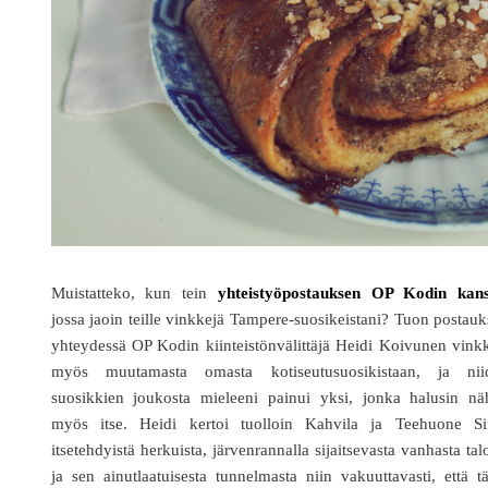
Muistatteko, kun tein
yhteistyöpostauksen OP Kodin kan
jossa jaoin teille vinkkejä Tampere-suosikeistani? Tuon postau
yhteydessä OP Kodin kiinteistönvälittäjä Heidi Koivunen vink
myös muutamasta omasta kotiseutusuosikistaan, ja nii
suosikkien joukosta mieleeni painui yksi, jonka halusin nä
myös itse. Heidi kertoi tuolloin Kahvila ja Teehuone Sii
itsetehdyistä herkuista, järvenrannalla sijaitsevasta vanhasta tal
ja sen ainutlaatuisesta tunnelmasta niin vakuuttavasti, että 