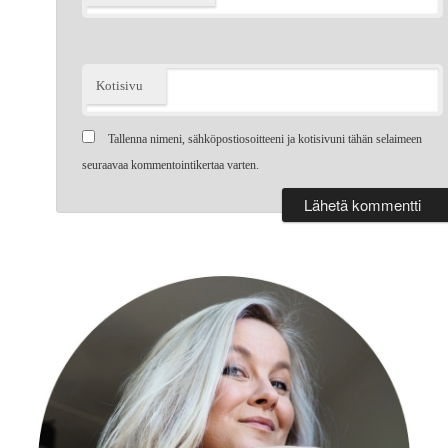
Kotisivu
Tallenna nimeni, sähköpostiosoitteeni ja kotisivuni tähän selaimeen
seuraavaa kommentointikertaa varten.