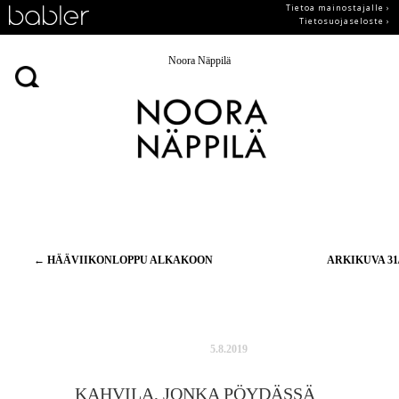
Tietoa mainostajalle ›
Tietosuojaseloste ›
Noora Näppilä
Artikkelien
←
HÄÄVIIKONLOPPU ALKAKOON
ARKIKUVA 31
selaus
5.8.2019
KAHVILA, JONKA PÖYDÄSSÄ