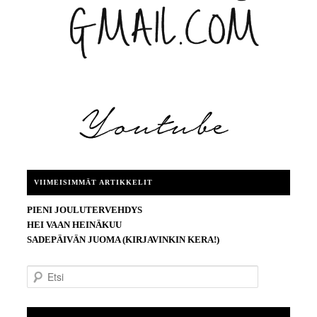
VIIMEISIMMÄT ARTIKKELIT
PIENI JOULUTERVEHDYS
HEI VAAN HEINÄKUU
SADEPÄIVÄN JUOMA (KIRJAVINKIN KERA!)
E
t
s
i