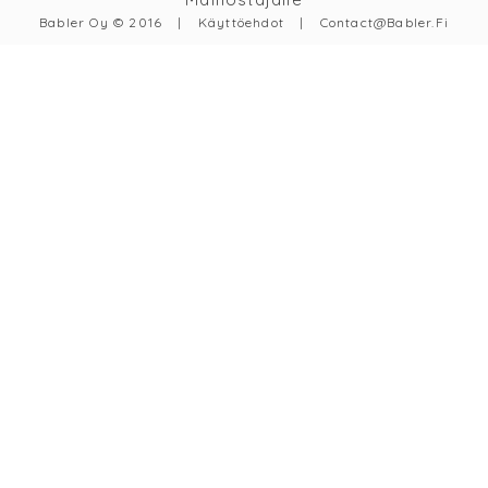
Babler Oy © 2016
|
Käyttöehdot
|
Contact@babler.fi