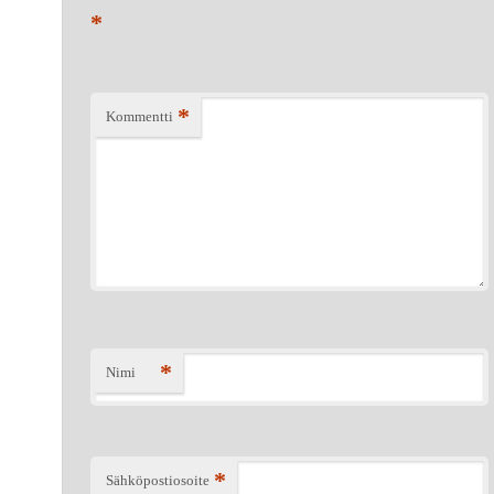
*
*
Kommentti
*
Nimi
*
Sähköpostiosoite