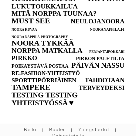
LUKUTOUKKAILUA
MITÄ NORPPA TUUNAA?
MUST SEE
NEULOJANOORA
NOORANAPPILA.FI
NOORA KUVAA
NOORA NÄPPILÄ PHOTOGRAPHY
NOORA TYKKÄÄ
NORPPA MATKALLA
PERJANTAIPOKKARI
PIRKKO
PIRKON PALETILTA
PÄIVÄN NASSU
POIKAYSTÄVÄ POSTAA
RE:FASHION-YHTEISTYÖ
TAHDOTAAN
SPORTTIPÖRRIÄINEN
TAMPERE
TERVEYDEKSI
TESTING TESTING
♥
YHTEISTYÖSSÄ
Bella
Babler
Yhteystiedot
|
|
|
Mainostajalle