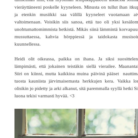
vieräyttäneeni poskelle kyyneleen. Minusta on tullut ihan itkup
ja etenkin musiikki saa välillä kyyneleet vuotamaan ai
valtoimenaan. Voisikin siis sanoa, että tuo oli yksi kesälo
unohtumattomimmista hetkistä. Mikäs siinä lämmintä korvapuu
mussuttaessa, kahvia hörppiessä ja taidokasta musisoin
kuunnellessa.
Heidi olit oikeassa, paikka on ihana. Ja siksi suosittelen
lämpimästi, että jokainen teistäkin siellä vierailee. Maananta
Siiri on kiinni, mutta kaikkina muina päivinä pääset nautti
tuosta kauniista järvimaisemasta herkkujen kera. Vaikka lo
olisikin jo pidetty ja arki alkanut, sitä paremmalla syyllä hetki Si
luona tekisi varmasti hyvää. <3