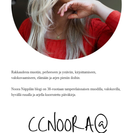
Rakkaudesta muotiin, perheeseen ja ystäviin, kirjoittamiseen,
valokuvaamiseen, elämään ja arjen pieniin iloihin.
Noora Näppilän blogi on 38-vuotiaan tamperelaisnaisen muodilla, valokuvilla,
hyvällä ruualla ja arjella kuorrutettu päiväkirja.