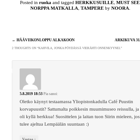
Posted in
ruoka
and tagged
HERKKUSUILLE
,
MUST SEE
NORPPA MATKALLA
,
TAMPERE
by
NOORA
.
Artikkelien
←
HÄÄVIIKONLOPPU ALKAKOON
ARKIKUVA 31
selaus
2 THOUGHTS ON “
KAHVILA, JONKA PÖYDÄSSÄ VIERÄHTI ONNENKYYNEL
”
5.8.2019 18:53
Pia
sanoi:
Oletko käynyt testaamassa Yliopistonkadulla Café Puustin
korvapuustit? Sattumalta poikkesin muumimuseo reissulla, ja
oli kyllä herkkua! Suosittelen ja laitan tuon Siirin mieleen, jos
tulee ajeltua Lempäälän suuntaan :)
↓
Vastaa