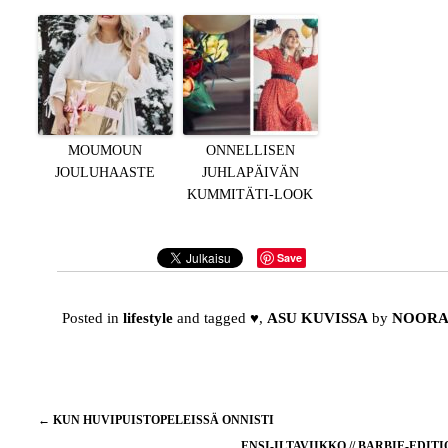
MOUMOUN
ONNELLISEN
JOULUHAASTE
JUHLAPÄIVÄN
KUMMITÄTI-LOOK
Save
Posted in
lifestyle
and tagged
♥
,
ASU KUVISSA
by
NOOR
Artikkelien
←
KUN HUVIPUISTOPELEISSÄ ONNISTI
selaus
ENSI-ILTAVIIKKO // BARBIE-EDIT