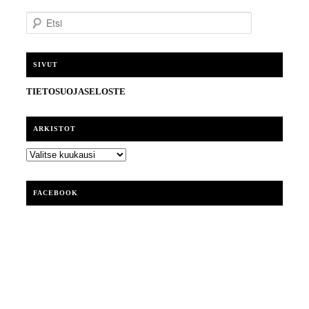
E
t
s
i
SIVUT
TIETOSUOJASELOSTE
ARKISTOT
ARKISTOT
FACEBOOK