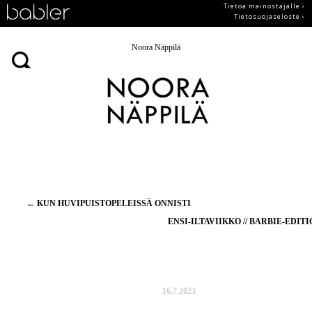
Tietoa mainostajalle ›
Tietosuojaseloste ›
Noora Näppilä
Artikkelien
←
KUN HUVIPUISTOPELEISSÄ ONNISTI
selaus
ENSI-ILTAVIIKKO // BARBIE-EDIT
16.7.2023