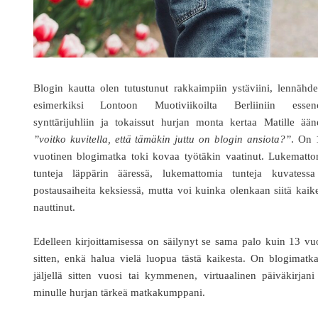
Blogin kautta olen tutustunut rakkaimpiin ystäviini, lennähde
esimerkiksi Lontoon Muotiviikoilta Berliiniin essen
synttärijuhliin ja tokaissut hurjan monta kertaa Matille ää
”voitko kuvitella, että tämäkin juttu on blogin ansiota?”
. On 
vuotinen blogimatka toki kovaa työtäkin vaatinut. Lukematto
tunteja läppärin ääressä, lukemattomia tunteja kuvatessa
postausaiheita keksiessä, mutta voi kuinka olenkaan siitä kaik
nauttinut.
Edelleen kirjoittamisessa on säilynyt se sama palo kuin 13 vu
sitten, enkä halua vielä luopua tästä kaikesta. On blogimatk
jäljellä sitten vuosi tai kymmenen, virtuaalinen päiväkirjan
minulle hurjan tärkeä matkakumppani.