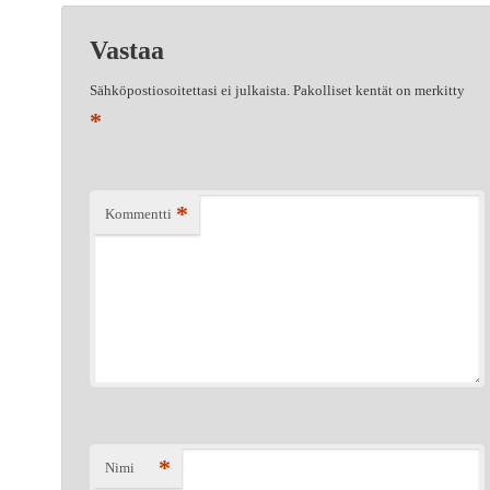
Vastaa
Sähköpostiosoitettasi ei julkaista.
Pakolliset kentät on merkitty
*
*
Kommentti
*
Nimi