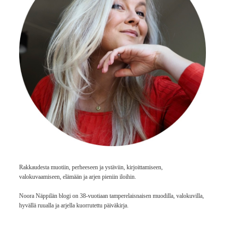
Rakkaudesta muotiin, perheeseen ja ystäviin, kirjoittamiseen,
valokuvaamiseen, elämään ja arjen pieniin iloihin.
Noora Näppilän blogi on 38-vuotiaan tamperelaisnaisen muodilla, valokuvilla,
hyvällä ruualla ja arjella kuorrutettu päiväkirja.