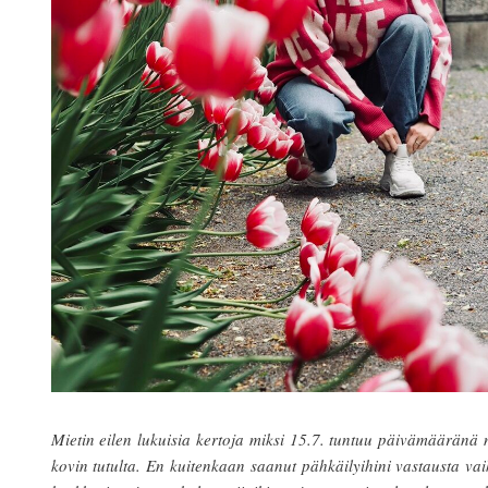
Mietin eilen lukuisia kertoja miksi 15.7. tuntuu päivämääränä 
kovin tutulta. En kuitenkaan saanut pähkäilyihini vastausta va