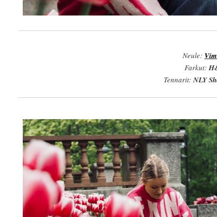
Neule:
Vi
Farkut:
H
Tennarit:
NLY Sh