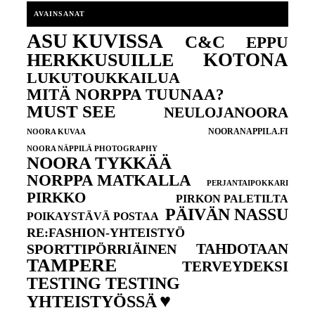
AVAINSANAT
ASU KUVISSA
C&C
EPPU
KOTONA
HERKKUSUILLE
LUKUTOUKKAILUA
MITÄ NORPPA TUUNAA?
MUST SEE
NEULOJANOORA
NOORANAPPILA.FI
NOORA KUVAA
NOORA NÄPPILÄ PHOTOGRAPHY
NOORA TYKKÄÄ
NORPPA MATKALLA
PERJANTAIPOKKARI
PIRKKO
PIRKON PALETILTA
PÄIVÄN NASSU
POIKAYSTÄVÄ POSTAA
RE:FASHION-YHTEISTYÖ
TAHDOTAAN
SPORTTIPÖRRIÄINEN
TAMPERE
TERVEYDEKSI
TESTING TESTING
♥
YHTEISTYÖSSÄ