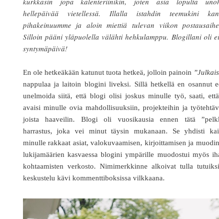
kurkkasin jopa kalenteriinikin, joten asia lopulta unoh
hellepäivää vietellessä. Illalla istahdin teemukini kan
pihakeinuumme ja aloin miettiä tulevan viikon postausaihei
Silloin pääni yläpuolella välähti hehkulamppu. Blogillani oli e
syntymäpäivä!
En ole hetkeäkään katunut tuota hetkeä, jolloin painoin
”Julkai
nappulaa ja laitoin blogini liveksi. Sillä hetkellä en osannut 
unelmoida siitä, että blogi olisi joskus minulle työ, saati, ett
avaisi minulle ovia mahdollisuuksiin, projekteihin ja työtehtäv
joista haaveilin. Blogi oli vuosikausia ennen tätä ”pelk
harrastus, joka vei minut täysin mukanaan. Se yhdisti kai
minulle rakkaat asiat, valokuvaamisen, kirjoittamisen ja muodin
lukijamäärien kasvaessa blogini ympärille muodostui myös ih
kohtaamisten verkosto. Nimimerkkinne alkoivat tulla tutuiks
keskustelu kävi kommenttiboksissa vilkkaana.