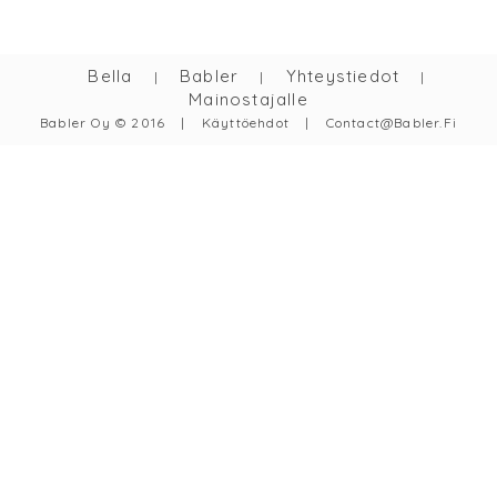
Bella
Babler
Yhteystiedot
|
|
|
Mainostajalle
Babler Oy © 2016
|
Käyttöehdot
|
Contact@babler.fi