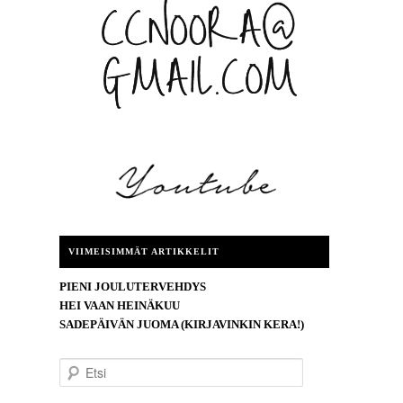
VIIMEISIMMÄT ARTIKKELIT
PIENI JOULUTERVEHDYS
HEI VAAN HEINÄKUU
SADEPÄIVÄN JUOMA (KIRJAVINKIN KERA!)
E
t
s