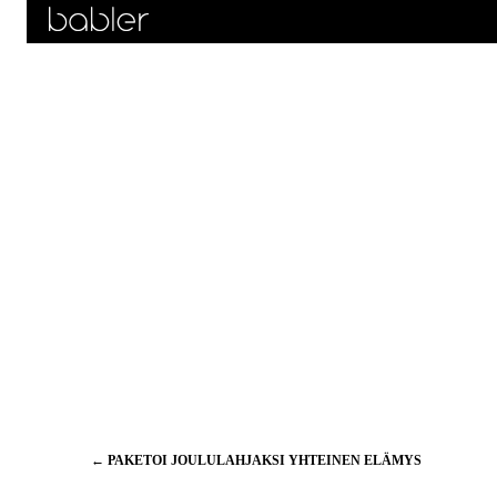
Artikkelien
←
PAKETOI JOULULAHJAKSI YHTEINEN ELÄMYS
selaus