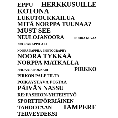
HERKKUSUILLE
EPPU
KOTONA
LUKUTOUKKAILUA
MITÄ NORPPA TUUNAA?
MUST SEE
NEULOJANOORA
NOORA KUVAA
NOORANAPPILA.FI
NOORA NÄPPILÄ PHOTOGRAPHY
NOORA TYKKÄÄ
NORPPA MATKALLA
PIRKKO
PERJANTAIPOKKARI
PIRKON PALETILTA
POIKAYSTÄVÄ POSTAA
PÄIVÄN NASSU
RE:FASHION-YHTEISTYÖ
SPORTTIPÖRRIÄINEN
TAMPERE
TAHDOTAAN
TERVEYDEKSI