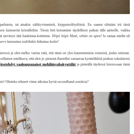
haista, tai ainakin säihkyvimmistä, kirpputorilöydöistä. En saanut silmiäni irti tästä
en lumoaviin kristalleihin. Tiesin heti kotoamme täydellisen paikan tälle aarteelle, vaikka
tä tarvitsisi tätä hankintaa kotiimme.
Höpö höpö Matti, sehän on upea!
Ja samaa mieltä oli
aarre kannattaa todellakin kiikuttaa kotiin!
ieressä ja olen melko varma siitä, että tämä on yksi kauneimmista esineistä, jonka omistan.
sellainen mielikuva, että olen jo pienenä ihastellut vastaavaa kynttelikköä jonkun sukulaiseni
n
itsetehdyt vaaleanpunaiset mehiläisvahakynttilät
ja pimeällä täydessä loistossaan tämä
hin!
Oletteko tehneet viime aikoina hyviä secondhand-ostoksia?