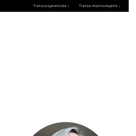
Tietosuojaseloste ›
Tietoa mainostajalle ›