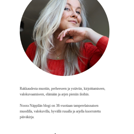
Rakkaudesta muotiin, perheeseen ja ystäviin, kirjoittamiseen,
valokuvaamiseen, elämään ja arjen pieniin iloihin.
Noora Näppilän blogi on 38-vuotiaan tamperelaisnaisen
muodilla, valokuvilla, hyvällä ruualla ja arjella kuorrutettu
päiväkirja.