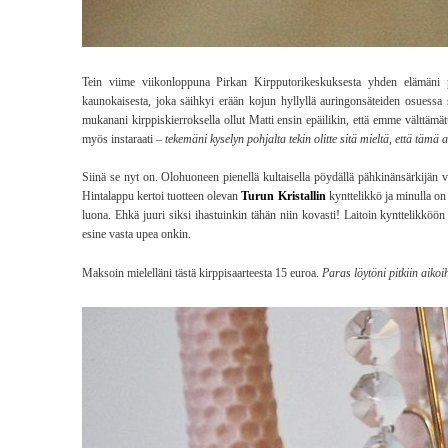
Tein viime viikonloppuna Pirkan Kirpputorikeskuksesta yhden elämäni par
kaunokaisesta, joka säihkyi erään kojun hyllyllä auringonsäteiden osuessa s
mukanani kirppiskierroksella ollut Matti ensin epäilikin, että emme välttämät
myös instaraati –
tekemäni kyselyn pohjalta tekin olitte sitä mieltä, että tämä 
Siinä se nyt on. Olohuoneen pienellä kultaisella pöydällä pähkinänsärkijän v
Hintalappu kertoi tuotteen olevan
Turun Kristallin
kynttelikkö ja minulla on 
luona. Ehkä juuri siksi ihastuinkin tähän niin kovasti! Laitoin kynttelikköö
esine vasta upea onkin.
Maksoin mielelläni tästä kirppisaarteesta 15 euroa.
Paras löytöni pitkiin aikoi