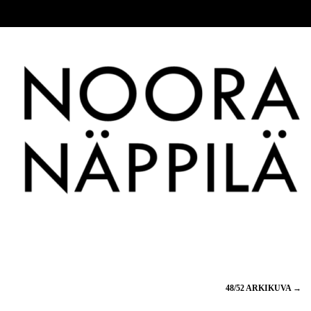
48/52 ARKIKUVA
→