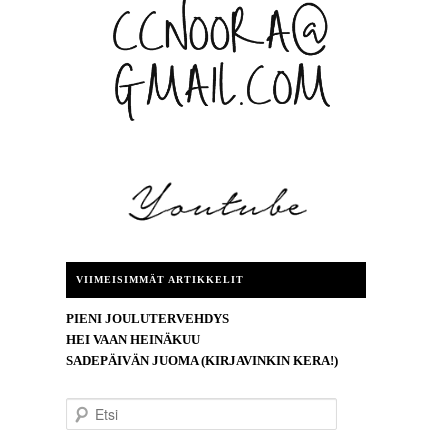
VIIMEISIMMÄT ARTIKKELIT
PIENI JOULUTERVEHDYS
HEI VAAN HEINÄKUU
SADEPÄIVÄN JUOMA (KIRJAVINKIN KERA!)
E
t
s