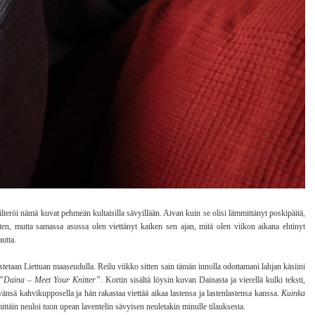
teröi nämä kuvat pehmeän kultaisilla sävyillään. Aivan kuin se olisi lämmittänyt poskipäitä,
n, mutta samassa asussa olen viettänyt kaiken sen ajan, mitä olen viikon aikana ehtinyt
autta.
etaan Liettuan maaseudulla. Reilu viikko sitten sain tämän innolla odottamani lahjan käsiini
”Daina – Meet Your Knitter”
. Kortin sisältä löysin kuvan Dainasta ja vierellä kulki teksti,
ivänsä kahvikupposella ja hän rakastaa viettää aikaa lastensa ja lastenlastensa kanssa.
Kuinka
ttäin neuloi tuon upean laventelin sävyisen neuletakin minulle tilauksesta.