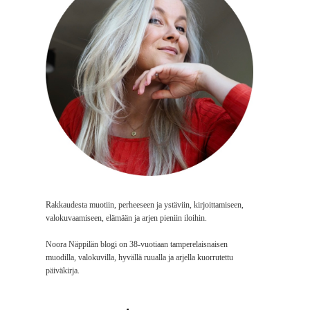
Rakkaudesta muotiin, perheeseen ja ystäviin, kirjoittamiseen,
valokuvaamiseen, elämään ja arjen pieniin iloihin.
Noora Näppilän blogi on 38-vuotiaan tamperelaisnaisen
muodilla, valokuvilla, hyvällä ruualla ja arjella kuorrutettu
päiväkirja.