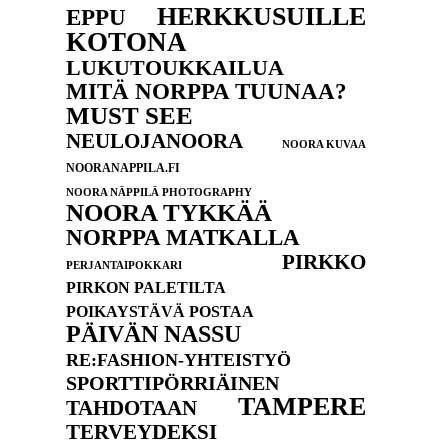
HERKKUSUILLE
EPPU
KOTONA
LUKUTOUKKAILUA
MITÄ NORPPA TUUNAA?
MUST SEE
NEULOJANOORA
NOORA KUVAA
NOORANAPPILA.FI
NOORA NÄPPILÄ PHOTOGRAPHY
NOORA TYKKÄÄ
NORPPA MATKALLA
PIRKKO
PERJANTAIPOKKARI
PIRKON PALETILTA
POIKAYSTÄVÄ POSTAA
PÄIVÄN NASSU
RE:FASHION-YHTEISTYÖ
SPORTTIPÖRRIÄINEN
TAMPERE
TAHDOTAAN
TERVEYDEKSI