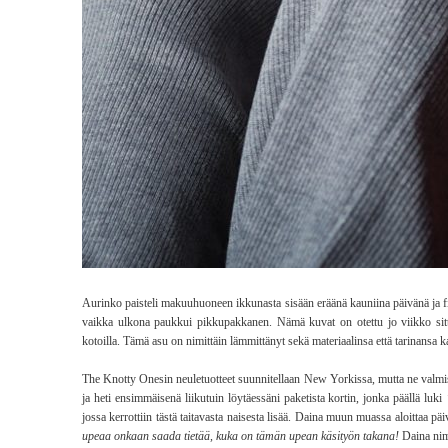
Aurinko paisteli makuuhuoneen ikkunasta sisään eräänä kauniina päivänä ja fil
vaikka ulkona paukkui pikkupakkanen. Nämä kuvat on otettu jo viikko sitte
kotoilla. Tämä asu on nimittäin lämmittänyt sekä materiaalinsa että tarinansa k
The Knotty Onesin neuletuotteet suunnitellaan New Yorkissa, mutta ne valmist
ja heti ensimmäisenä liikutuin löytäessäni paketista kortin, jonka päällä luki
jossa kerrottiin tästä taitavasta naisesta lisää. Daina muun muassa aloittaa pä
upeaa onkaan saada tietää, kuka on tämän upean käsityön takana!
Daina nimi