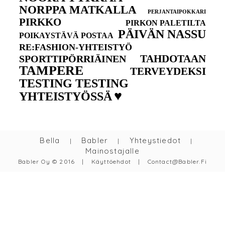
NORPPA MATKALLA
PERJANTAIPOKKARI
PIRKKO
PIRKON PALETILTA
PÄIVÄN NASSU
POIKAYSTÄVÄ POSTAA
RE:FASHION-YHTEISTYÖ
TAHDOTAAN
SPORTTIPÖRRIÄINEN
TAMPERE
TERVEYDEKSI
TESTING TESTING
♥
YHTEISTYÖSSÄ
Bella
Babler
Yhteystiedot
|
|
|
Mainostajalle
Babler Oy © 2016
|
Käyttöehdot
|
Contact@babler.fi