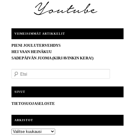
VIIMEISIMMÄT ARTIKKELIT
PIENI JOULUTERVEHDYS
HEI VAAN HEINÄKUU
SADEPÄIVÄN JUOMA (KIRJAVINKIN KERA!)
E
t
s
i
SIVUT
TIETOSUOJASELOSTE
ARKISTOT
ARKISTOT