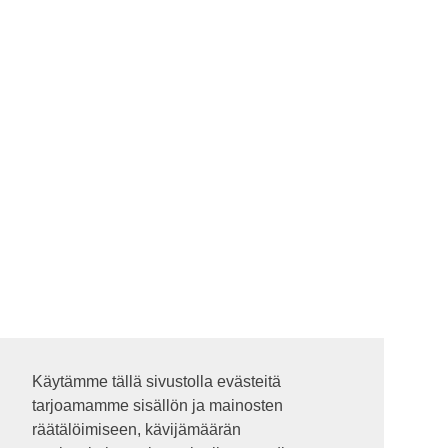
Käytämme tällä sivustolla evästeitä
Käytämme tällä sivustolla evästeitä
tarjoamamme sisällön ja mainosten
tarjoamamme sisällön ja mainosten
räätälöimiseen, kävijämäärän
räätälöimiseen, kävijämäärän