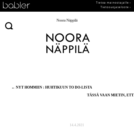
Tietoa mainostajalle ›
Tietosuojaseloste ›
Noora Näppilä
Artikkelien
←
NYT HOMMIIN : HUHTIKUUN TO DO-LISTA
selaus
TÄSSÄ VAAN MIETIN, ETT
14.4.2021