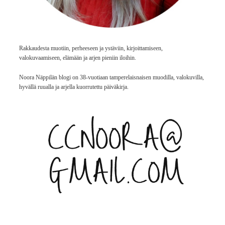
Rakkaudesta muotiin, perheeseen ja ystäviin, kirjoittamiseen,
valokuvaamiseen, elämään ja arjen pieniin iloihin.
Noora Näppilän blogi on 38-vuotiaan tamperelaisnaisen muodilla, valokuvilla,
hyvällä ruualla ja arjella kuorrutettu päiväkirja.