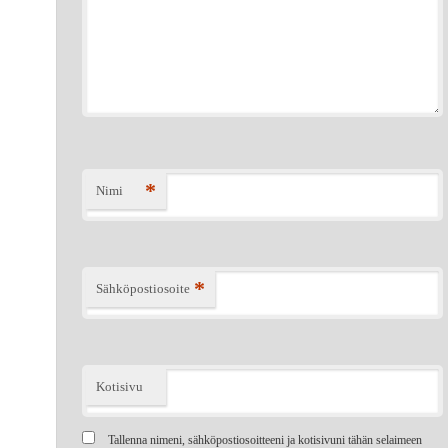
*
Nimi
*
Sähköpostiosoite
Kotisivu
Tallenna nimeni, sähköpostiosoitteeni ja kotisivuni tähän selaimeen