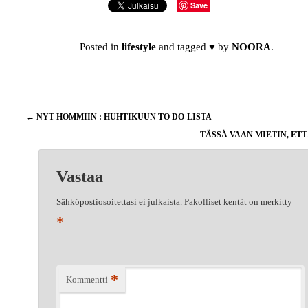
Save
Posted in
lifestyle
and tagged
♥
by
NOORA
.
Artikkelien
←
NYT HOMMIIN : HUHTIKUUN TO DO-LISTA
selaus
TÄSSÄ VAAN MIETIN, ETT
Vastaa
Sähköpostiosoitettasi ei julkaista.
Pakolliset kentät on merkitty
*
*
Kommentti