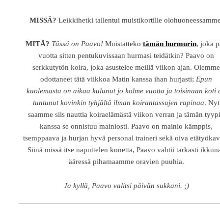
MISSÄ?
Leikkihetki tallentui muistikortille olohuoneessamm
MITÄ?
Tässä on Paavo!
Muistatteko
tämän hurmurin
, joka p
vuotta sitten pentukuvissaan hurmasi teidätkin? Paavo on
serkkutytön koira, joka asustelee meillä viikon ajan. Olemm
odottaneet tätä viikkoa Matin kanssa ihan hurjasti;
Epun
kuolemasta on aikaa kulunut jo kolme vuotta ja toisinaan koti 
tuntunut kovinkin tyhjältä ilman koirantassujen rapinaa
. Nyt
saamme siis nauttia koiraelämästä viikon verran ja tämän tyyp
kanssa se onnistuu mainiosti. Paavo on mainio kämppis,
tsemppaava ja hurjan hyvä personal traineri sekä oiva etätyökav
Siinä missä itse naputtelen konetta, Paavo vahtii tarkasti ikkun
ääressä pihamaamme oravien puuhia.
Ja kyllä, Paavo valitsi päivän sukkani. ;)