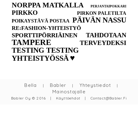
NORPPA MATKALLA
PERJANTAIPOKKARI
PIRKKO
PIRKON PALETILTA
PÄIVÄN NASSU
POIKAYSTÄVÄ POSTAA
RE:FASHION-YHTEISTYÖ
TAHDOTAAN
SPORTTIPÖRRIÄINEN
TAMPERE
TERVEYDEKSI
TESTING TESTING
♥
YHTEISTYÖSSÄ
Bella
Babler
Yhteystiedot
|
|
|
Mainostajalle
Babler Oy © 2016
|
Käyttöehdot
|
Contact@babler.fi