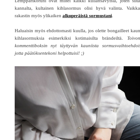
Lempparikoruni ovat miltei kaikki kullansävyisiä, joten silt
kannalta, kultainen kihlasormus olisi hyvä valinta. Vaikka
rakastin myös ylikaiken
alkuperäistä sormustani
.
Haluaisin myös ehdottomasti kuulla, jos olette bongailleet kaun
kihlasormuksia esimerkiksi kotimaisilta brändeiltä.
Toivon
kommenttiboksin nyt täyttyvän kauniista sormusvaihtoehdois
jotta päätöksentekoni helpottuisi! ;)