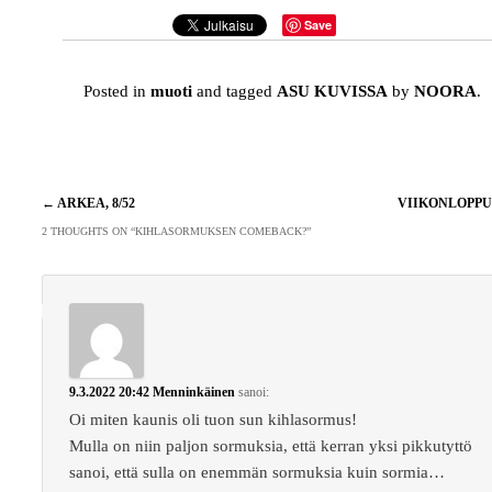
Save
Posted in
muoti
and tagged
ASU KUVISSA
by
NOORA
.
Artikkelien
←
ARKEA, 8/52
VIIKONLOPP
selaus
2 THOUGHTS ON “
KIHLASORMUKSEN COMEBACK?
”
9.3.2022 20:42
Menninkäinen
sanoi:
Oi miten kaunis oli tuon sun kihlasormus!
Mulla on niin paljon sormuksia, että kerran yksi pikkutyttö
sanoi, että sulla on enemmän sormuksia kuin sormia…