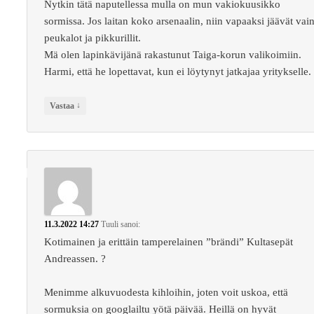
Nytkin tätä naputellessa mulla on mun vakiokuusikko
sormissa. Jos laitan koko arsenaalin, niin vapaaksi jäävät vai
peukalot ja pikkurillit.
Mä olen lapinkävijänä rakastunut Taiga-korun valikoimiin.
Harmi, että he lopettavat, kun ei löytynyt jatkajaa yritykselle.
↓
Vastaa
11.3.2022 14:27
Tuuli
sanoi:
Kotimainen ja erittäin tamperelainen ”brändi” Kultasepät
Andreassen. ?
Menimme alkuvuodesta kihloihin, joten voit uskoa, että
sormuksia on googlailtu yötä päivää. Heillä on hyvät