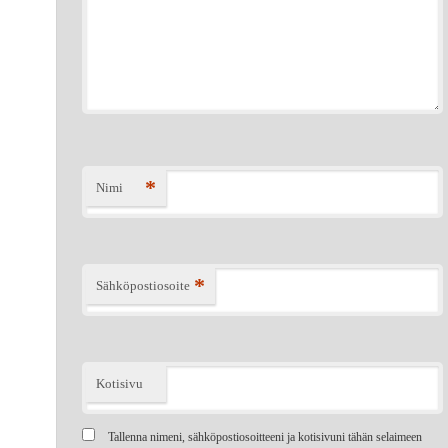
*
Nimi
*
Sähköpostiosoite
Kotisivu
Tallenna nimeni, sähköpostiosoitteeni ja kotisivuni tähän selaimeen