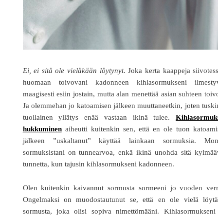
Ei, ei sitä ole vieläkään löytynyt
. Joka kerta kaappeja siivotes
huomaan toivovani kadonneen kihlasormukseni ilmesty
maagisesti esiin jostain, mutta alan menettää asian suhteen toiv
Ja olemmehan jo katoamisen jälkeen muuttaneetkin, joten tusk
tuollainen yllätys enää vastaan ikinä tulee.
Kihlasormuk
hukkuminen
aiheutti kuitenkin sen, että en ole tuon katoam
jälkeen ”uskaltanut” käyttää lainkaan sormuksia. Moni
sormuksistani on tunnearvoa, enkä ikinä unohda sitä kylmää
tunnetta, kun tajusin kihlasormukseni kadonneen.
Olen kuitenkin kaivannut sormusta sormeeni jo vuoden verr
Ongelmaksi on muodostautunut se, että en ole vielä löytä
sormusta, joka olisi sopiva nimettömääni. Kihlasormukseni 