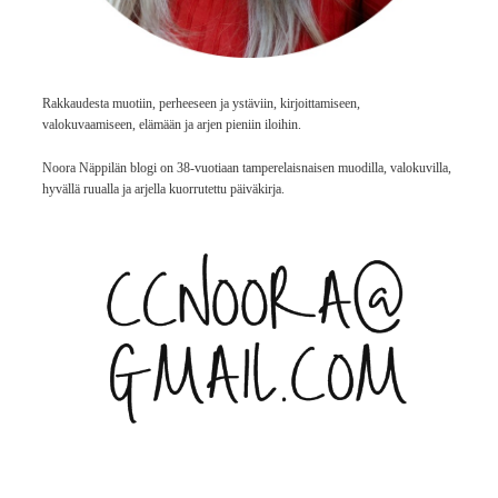
Rakkaudesta muotiin, perheeseen ja ystäviin, kirjoittamiseen,
valokuvaamiseen, elämään ja arjen pieniin iloihin.
Noora Näppilän blogi on 38-vuotiaan tamperelaisnaisen muodilla, valokuvilla,
hyvällä ruualla ja arjella kuorrutettu päiväkirja.