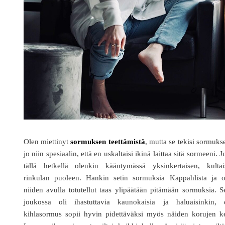
Olen miettinyt
sormuksen teettämistä
, mutta se tekisi sormuks
jo niin spesiaalin, että en uskaltaisi ikinä laittaa sitä sormeeni. J
tällä hetkellä olenkin kääntymässä yksinkertaisen, kultai
rinkulan puoleen. Hankin setin sormuksia Kappahlista ja o
niiden avulla totutellut taas ylipäätään pitämään sormuksia. S
joukossa oli ihastuttavia kaunokaisia ja haluaisinkin, e
kihlasormus sopii hyvin pidettäväksi myös näiden korujen ke