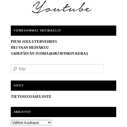
VIIMEISIMMÄT ARTIKKELIT
PIENI JOULUTERVEHDYS
HEI VAAN HEINÄKUU
SADEPÄIVÄN JUOMA (KIRJAVINKIN KERA!)
E
t
s
i
SIVUT
TIETOSUOJASELOSTE
ARKISTOT
ARKISTOT