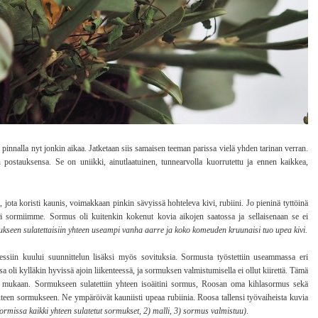
i pinnalla nyt jonkin aikaa. Jatketaan siis samaisen teeman parissa vielä yhden tarinan verran.
postauksensa. Se on uniikki, ainutlaatuinen, tunnearvolla kuorrutettu ja ennen kaikkea,
ta koristi kaunis, voimakkaan pinkin sävyissä hohteleva kivi, rubiini. Jo pieninä tyttöinä
ä sormiimme. Sormus oli kuitenkin kokenut kovia aikojen saatossa ja sellaisenaan se ei
kseen sulatettaisiin yhteen useampi vanha aarre ja koko komeuden kruunaisi tuo upea kivi.
ssiin kuului suunnittelun lisäksi myös sovituksia. Sormusta työstettiin useammassa eri
oli kylläkin hyvissä ajoin liikenteessä, ja sormuksen valmistumisella ei ollut kiirettä. Tämä
 sen mukaan. Sormukseen sulatettiin yhteen isoäitini sormus, Roosan oma kihlasormus sekä
teen sormukseen. Ne ympäröivät kauniisti upeaa rubiinia. Roosa tallensi työvaiheista kuvia
sormissa kaikki yhteen sulatetut sormukset, 2) malli, 3) sormus valmistuu)
.