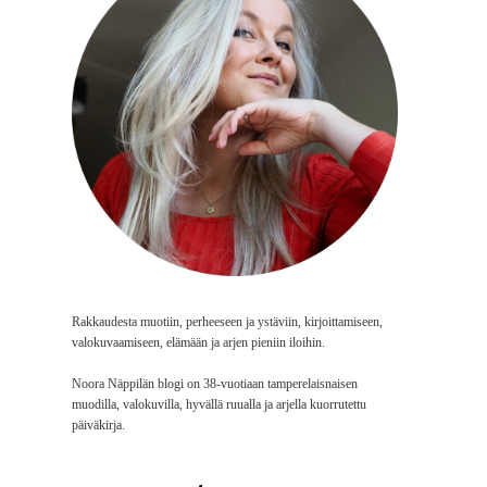
Rakkaudesta muotiin, perheeseen ja ystäviin, kirjoittamiseen,
valokuvaamiseen, elämään ja arjen pieniin iloihin.
Noora Näppilän blogi on 38-vuotiaan tamperelaisnaisen
muodilla, valokuvilla, hyvällä ruualla ja arjella kuorrutettu
päiväkirja.