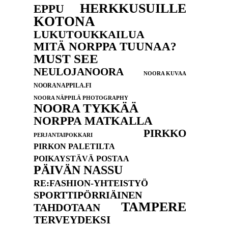
HERKKUSUILLE
EPPU
KOTONA
LUKUTOUKKAILUA
MITÄ NORPPA TUUNAA?
MUST SEE
NEULOJANOORA
NOORA KUVAA
NOORANAPPILA.FI
NOORA NÄPPILÄ PHOTOGRAPHY
NOORA TYKKÄÄ
NORPPA MATKALLA
PIRKKO
PERJANTAIPOKKARI
PIRKON PALETILTA
POIKAYSTÄVÄ POSTAA
PÄIVÄN NASSU
RE:FASHION-YHTEISTYÖ
SPORTTIPÖRRIÄINEN
TAMPERE
TAHDOTAAN
TERVEYDEKSI