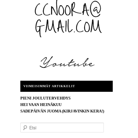
VIIMEISIMMÄT ARTIKKELIT
PIENI JOULUTERVEHDYS
HEI VAAN HEINÄKUU
SADEPÄIVÄN JUOMA (KIRJAVINKIN KERA!)
E
t
s