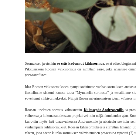
Sormukset, ja etenkin
se eräs kadonnut kihlasormus
, ovat olleet blogissan
Pikkusiskoni Roosan vihkisormus on nimittäin aarre, joka ansaitsee oman 
persoonallinen.
Idea Roosan vihkisormukseen syntyi isoäitimme vanhan sormuksen ansiosta, jo
ihastelimme siskoni kanssa tuota ”Mymmelin sormusta” ja testailimme sit
soveltunut vihkisormukseksi. Niinpä Roosa sai erinomaisen idean;
vihkisormu
Roosan unelmien sormus valmistettiin
Kultasepät Andreasenilla
ja prose
vaiheessa ja kokonaisuudessaan projekti vei noin neljän kuukauden ajan. Roosa 
kerrottiin myös heti tilausvaiheessa Andreasenille ja aikataulu sovittiin
vanhempieni kihlasormukset. Roosan kihlasormuksesta siirrettiin timantit uu
talteen, jotta näette kuinka sormuksen valmistaminen prosessina tapahtui
(1) 