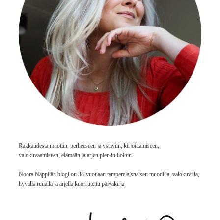
Rakkaudesta muotiin, perheeseen ja ystäviin, kirjoittamiseen,
valokuvaamiseen, elämään ja arjen pieniin iloihin.
Noora Näppilän blogi on 38-vuotiaan tamperelaisnaisen muodilla, valokuvilla,
hyvällä ruualla ja arjella kuorrutettu päiväkirja.