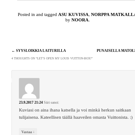
Posted in and tagged
ASU KUVISSA
,
NORPPA MATKALL
by
NOORA
.
Artikkelien
←
SYYSLOIKKIA LAITURILLA
PUNAISELLA MATO
selaus
4 THOUGHTS ON “
LET’S OPEN MY LOUIS VUITTON-BOX!
”
23.9.2017 21:24
Siiri
sanoi:
Kuviasi on aina ihana katsella ja voi minkä herkun saitkaan
tulijaisena. Kateellisen täällä haaveilen omasta Vuittonista. :)
↓
Vastaa