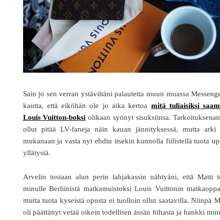
Sain jo sen verran ystäviltäni palautetta muun muassa Messeng
kautta, että eiköhän ole jo aika kertoa
mitä tuliaisiksi saa
Louis Vuitton-boksi
olikaan syönyt sisuksiinsa. Tarkoituksenan
ollut pitää LV-faneja näin kauan jännityksessä, mutta arki 
mukanaan ja vasta nyt ehdin itsekin kunnolla fiilistellä tuota u
yllätystä.
Arvelin tosiaan alun perin lahjakassin nähtyäni, että Matti t
minulle Berliinistä matkamuistoksi Louis Vuittonin matkaopp
mutta tuota kyseistä opusta ei tuolloin ollut saatavilla. Niinpä M
oli päättänyt vetää oikein todellisen ässän hihasta ja hankki min