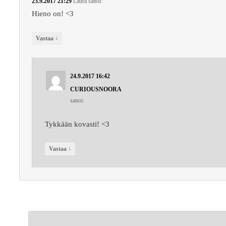
23.9.2017 21:29
Laura
sanoi:
Hieno on! <3
↓
Vastaa
24.9.2017 16:42
CURIOUSNOORA
sanoi:
Tykkään kovasti! <3
↓
Vastaa