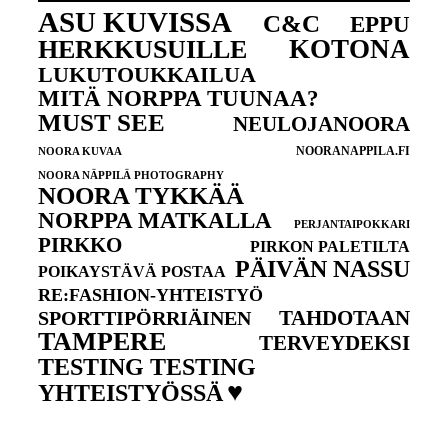
ASU KUVISSA
C&C
EPPU
KOTONA
HERKKUSUILLE
LUKUTOUKKAILUA
MITÄ NORPPA TUUNAA?
MUST SEE
NEULOJANOORA
NOORANAPPILA.FI
NOORA KUVAA
NOORA NÄPPILÄ PHOTOGRAPHY
NOORA TYKKÄÄ
NORPPA MATKALLA
PERJANTAIPOKKARI
PIRKKO
PIRKON PALETILTA
PÄIVÄN NASSU
POIKAYSTÄVÄ POSTAA
RE:FASHION-YHTEISTYÖ
TAHDOTAAN
SPORTTIPÖRRIÄINEN
TAMPERE
TERVEYDEKSI
TESTING TESTING
♥
YHTEISTYÖSSÄ