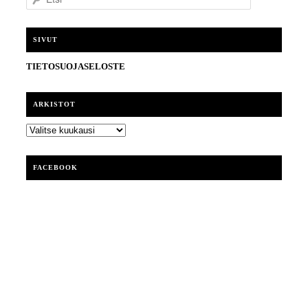
t
s
i
SIVUT
TIETOSUOJASELOSTE
ARKISTOT
ARKISTOT
FACEBOOK