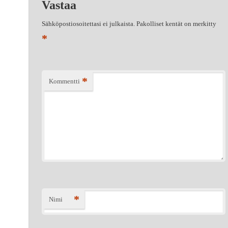
Vastaa
Sähköpostiosoitettasi ei julkaista.
Pakolliset kentät on merkitty
*
*
Kommentti
*
Nimi