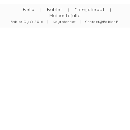
Bella
Babler
Yhteystiedot
|
|
|
Mainostajalle
Babler Oy © 2016
|
Käyttöehdot
|
Contact@babler.fi