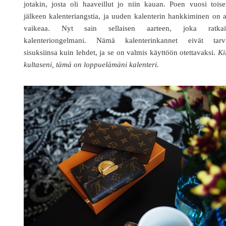
jotakin, josta oli haaveillut jo niin kauan. Poen vuosi tois
jälkeen kalenteriangstia, ja uuden kalenterin hankkiminen on 
vaikeaa. Nyt sain sellaisen aarteen, joka ratkai
kalenteriongelmani. Nämä kalenterinkannet eivät tarvi
sisuksiinsa kuin lehdet, ja se on valmis käyttöön otettavaksi.
Ki
kultaseni, tämä on loppuelämäni kalenteri.