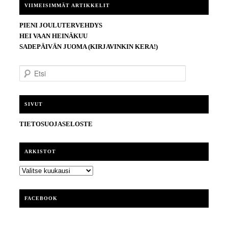
VIIMEISIMMÄT ARTIKKELIT
PIENI JOULUTERVEHDYS
HEI VAAN HEINÄKUU
SADEPÄIVÄN JUOMA (KIRJAVINKIN KERA!)
E
t
s
i
SIVUT
TIETOSUOJASELOSTE
ARKISTOT
ARKISTOT
FACEBOOK