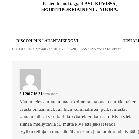
Posted in and tagged
ASU KUVISSA
,
SPORTTIPÖRRIÄINEN
by
NOORA
.
Artikkelien
←
DISCOPUPUN LAUANTAIKENGÄT
UUSI A
selaus
11 THOUGHTS ON “
KORKKARIT + VERKKARIT, KAS SIINÄ VASTA KOMBO!
”
8.1.2017 16:31
saya
sanoi:
Mun mielestä nimenomaan kolme raitaa ovat ne mitkä tekee
asusta omaan makuun liian kummallisen, pelkät mustat
samanmalliset verkkarit korkkareiden kanssa olisivat vielä
silmää miellyttäviä :D mutta kiva että jaksat tehdä
tyylikokeiluja ja oma silmähän se on, jota kuuluu miellyttää :