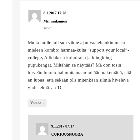
8.1.2017 17:28
Menninkäinen
sanoi:
Mutta mulle tuli sun viime ajan vaatehankinnoista
mieleen kombo: harmaa-kulta ”support your local”-
college, Adidaksen kolmiraita ja blingbling
pupukengät. Miltähän se näyttäis? Mä oon tosin
hirveän huono hahmottamaan mitään näkemättä, että
en lupaa, että sekään olis mitenkään silmiä hivelevä
yhdistelmä… :’D
↓
Vastaa
9.1.2017 07:17
CURIOUSNOORA