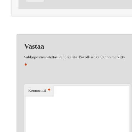
Vastaa
Sähköpostiosoitettasi ei julkaista.
Pakolliset kentät on merkitty
*
*
Kommentti