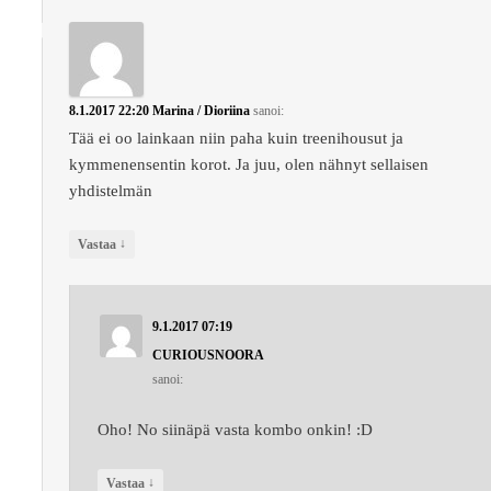
8.1.2017 22:20
Marina / Dioriina
sanoi:
Tää ei oo lainkaan niin paha kuin treenihousut ja
kymmenensentin korot. Ja juu, olen nähnyt sellaisen
yhdistelmän
↓
Vastaa
9.1.2017 07:19
CURIOUSNOORA
sanoi:
Oho! No siinäpä vasta kombo onkin! :D
↓
Vastaa