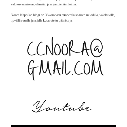
valokuvaamiseen, elämään ja arjen pieniin iloihin.
Noora Näppilän blogi on 38-vuotiaan tamperelaisnaisen muodilla, valokuvilla,
hyvällä ruualla ja arjella kuorrutettu päiväkirja.