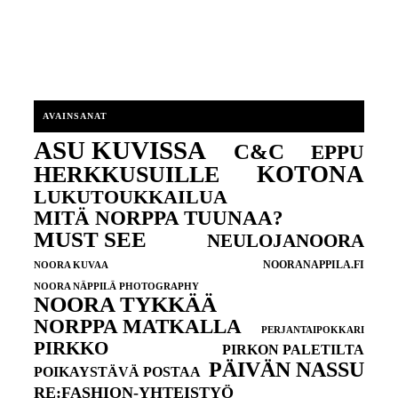
AVAINSANAT
ASU KUVISSA
C&C
EPPU
KOTONA
HERKKUSUILLE
LUKUTOUKKAILUA
MITÄ NORPPA TUUNAA?
MUST SEE
NEULOJANOORA
NOORANAPPILA.FI
NOORA KUVAA
NOORA NÄPPILÄ PHOTOGRAPHY
NOORA TYKKÄÄ
NORPPA MATKALLA
PERJANTAIPOKKARI
PIRKKO
PIRKON PALETILTA
PÄIVÄN NASSU
POIKAYSTÄVÄ POSTAA
RE:FASHION-YHTEISTYÖ