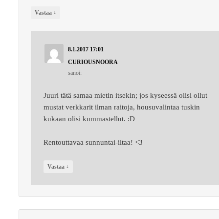
↓
Vastaa
8.1.2017 17:01
CURIOUSNOORA
sanoi:
Juuri tätä samaa mietin itsekin; jos kyseessä olisi ollut
mustat verkkarit ilman raitoja, housuvalintaa tuskin
kukaan olisi kummastellut. :D
Rentouttavaa sunnuntai-iltaa! <3
↓
Vastaa