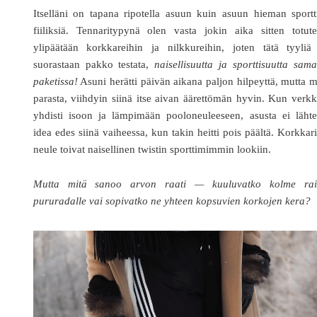
Itselläni on tapana ripotella asuun kuin asuun hieman sportt
fiiliksiä. Tennaritypynä olen vasta jokin aika sitten totute
ylipäätään korkkareihin ja nilkkureihin, joten tätä tyyliä 
suorastaan pakko testata,
naisellisuutta ja sporttisuutta sam
paketissa!
Asuni herätti päivän aikana paljon hilpeyttä, mutta 
parasta, viihdyin siinä itse aivan äärettömän hyvin. Kun verkk
yhdisti isoon ja lämpimään pooloneuleeseen, asusta ei lähte
idea edes siinä vaiheessa, kun takin heitti pois päältä. Korkkari
neule toivat naisellinen twistin sporttimimmin lookiin.
Mutta mitä sanoo arvon raati — kuuluvatko kolme rai
pururadalle vai sopivatko ne yhteen kopsuvien korkojen kera?