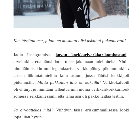
Kas tässäpä asu, johon en koskaan olisi uskonut pukeutuvani!
Jaoin Instagramissa
kuvan korkkariverkkarikombostani
,
arvelinkin, että tämä look tulee jakamaan mielipiteitä. Yhdi
nimittäin itsekin nuo legendaariset verkkapöksyt pikemminkin 
asteen liikuntatunteihin kuin asuun, jossa lähtisi lenkkipo
pidemmälle.
Mutta pakkohan tätä oli kokeilla!
Verkkokalvoill
oli ehtinyt jo nimittäin tallentua niin monia verkkarikorkkariloo
somessa seikkaillessani, että tämä asu oli pakko laittaa testiin.
Ja arvaattekos mitä?
Viihdyin tässä eriskummallisessa looki
jopa liian hyvin.