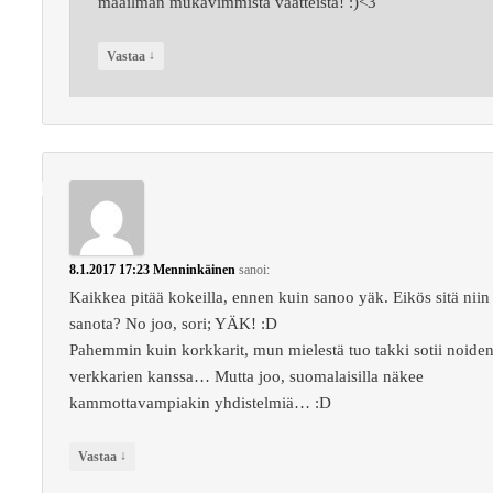
maailman mukavimmista vaatteista! :)<3
↓
Vastaa
8.1.2017 17:23
Menninkäinen
sanoi:
Kaikkea pitää kokeilla, ennen kuin sanoo yäk. Eikös sitä niin
sanota? No joo, sori; YÄK! :D
Pahemmin kuin korkkarit, mun mielestä tuo takki sotii noide
verkkarien kanssa… Mutta joo, suomalaisilla näkee
kammottavampiakin yhdistelmiä… :D
↓
Vastaa