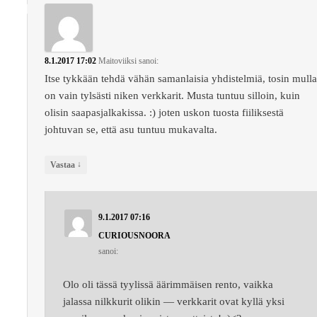
8.1.2017 17:02
Maitoviiksi
sanoi:
Itse tykkään tehdä vähän samanlaisia yhdistelmiä, tosin mull
on vain tylsästi niken verkkarit. Musta tuntuu silloin, kuin
olisin saapasjalkakissa. :) joten uskon tuosta fiiliksestä
johtuvan se, että asu tuntuu mukavalta.
↓
Vastaa
9.1.2017 07:16
CURIOUSNOORA
sanoi:
Olo oli tässä tyylissä äärimmäisen rento, vaikka
jalassa nilkkurit olikin — verkkarit ovat kyllä yksi