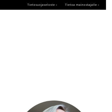
Tietosuojaseloste ›
Tietoa mainostajalle ›