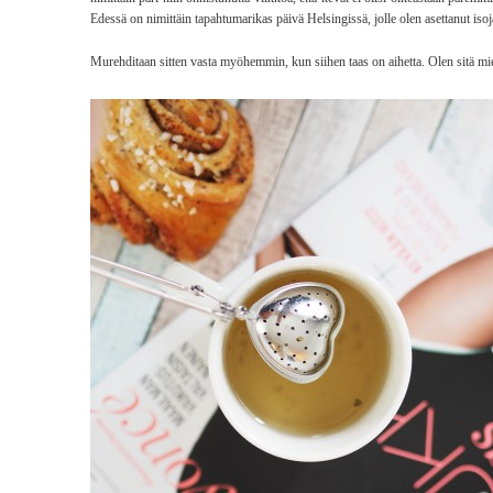
Edessä on nimittäin tapahtumarikas päivä Helsingissä, jolle olen asettanut iso
Murehditaan sitten vasta myöhemmin, kun siihen taas on aihetta. Olen sitä mielt