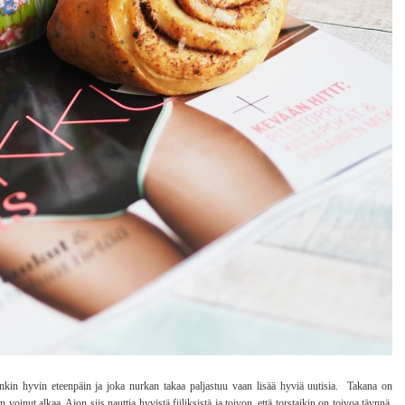
ankin hyvin eteenpäin ja joka nurkan takaa paljastuu vaan lisää hyviä uutisia. Takana on
 voinut alkaa. Aion siis nauttia hyvistä fiiliksistä ja toivon, että torstaikin on toivoa täynnä.