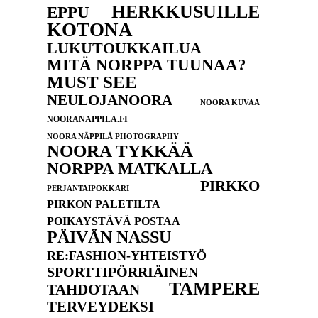
HERKKUSUILLE
EPPU
KOTONA
LUKUTOUKKAILUA
MITÄ NORPPA TUUNAA?
MUST SEE
NEULOJANOORA
NOORA KUVAA
NOORANAPPILA.FI
NOORA NÄPPILÄ PHOTOGRAPHY
NOORA TYKKÄÄ
NORPPA MATKALLA
PIRKKO
PERJANTAIPOKKARI
PIRKON PALETILTA
POIKAYSTÄVÄ POSTAA
PÄIVÄN NASSU
RE:FASHION-YHTEISTYÖ
SPORTTIPÖRRIÄINEN
TAMPERE
TAHDOTAAN
TERVEYDEKSI