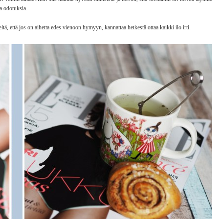
ja odotuksia.
ä, että jos on aihetta edes vienoon hymyyn, kannattaa hetkestä ottaa kaikki ilo irti.