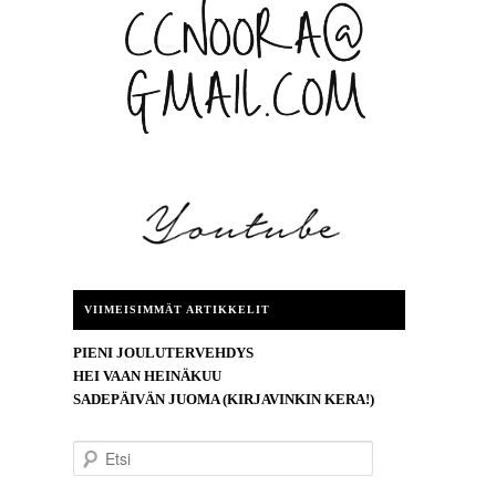
VIIMEISIMMÄT ARTIKKELIT
PIENI JOULUTERVEHDYS
HEI VAAN HEINÄKUU
SADEPÄIVÄN JUOMA (KIRJAVINKIN KERA!)
E
t
s