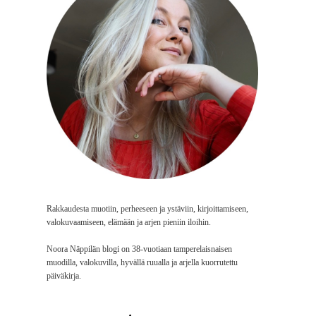
Rakkaudesta muotiin, perheeseen ja ystäviin, kirjoittamiseen,
valokuvaamiseen, elämään ja arjen pieniin iloihin.
Noora Näppilän blogi on 38-vuotiaan tamperelaisnaisen
muodilla, valokuvilla, hyvällä ruualla ja arjella kuorrutettu
päiväkirja.