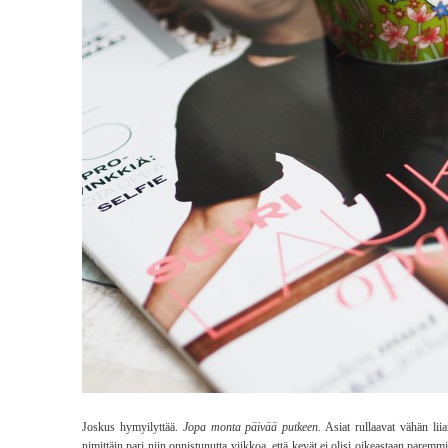
Joskus hymyilyttää.
Jopa monta päivää putkeen.
Asiat rullaavat vähän lii
nimittäin pari niin onnistunutta viikkoa, että kevät ei olisi oikeastaan paremmin