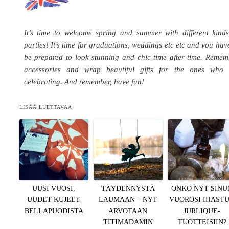
It’s time to welcome spring and summer with different kinds
parties! It’s time for graduations, weddings etc etc and you hav
be prepared to look stunning and chic time after time. Reme
accessories and wrap beautiful gifts for the ones who 
celebrating. And remember, have fun!
LISÄÄ LUETTAVAA
UUSI VUOSI,
TÄYDENNYSTÄ
ONKO NYT SINU
UUDET KUJEET
LAUMAAN – NYT
VUOROSI IHAST
BELLAPUODISTA
ARVOTAAN
JURLIQUE-
TITIMADAMIN
TUOTTEISIIN?