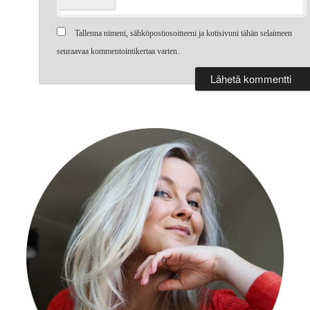
Tallenna nimeni, sähköpostiosoitteeni ja kotisivuni tähän selaimeen
seuraavaa kommentointikertaa varten.