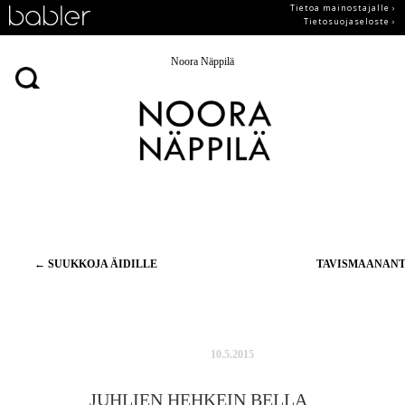
Tietoa mainostajalle ›
Tietosuojaseloste ›
Noora Näppilä
Artikkelien
←
SUUKKOJA ÄIDILLE
TAVISMAANAN
selaus
10.5.2015
JUHLIEN HEHKEIN BELLA