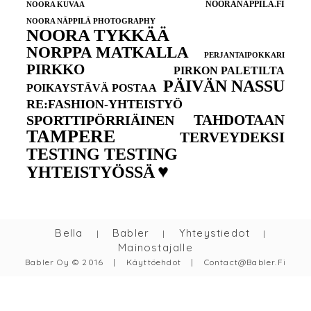
NOORANAPPILA.FI
NOORA KUVAA
NOORA NÄPPILÄ PHOTOGRAPHY
NOORA TYKKÄÄ
NORPPA MATKALLA
PERJANTAIPOKKARI
PIRKKO
PIRKON PALETILTA
PÄIVÄN NASSU
POIKAYSTÄVÄ POSTAA
RE:FASHION-YHTEISTYÖ
TAHDOTAAN
SPORTTIPÖRRIÄINEN
TAMPERE
TERVEYDEKSI
TESTING TESTING
♥
YHTEISTYÖSSÄ
Bella
Babler
Yhteystiedot
|
|
|
Mainostajalle
Babler Oy © 2016
|
Käyttöehdot
|
Contact@babler.fi