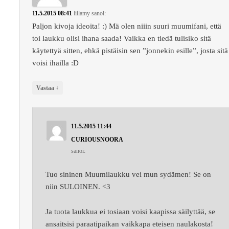
11.5.2015 08:41
lillamy
sanoi:
Paljon kivoja ideoita! :) Mä olen niiin suuri muumifani, että
toi laukku olisi ihana saada! Vaikka en tiedä tulisiko sitä
käytettyä sitten, ehkä pistäisin sen ”jonnekin esille”, josta sitä
voisi ihailla :D
↓
Vastaa
11.5.2015 11:44
CURIOUSNOORA
sanoi:
Tuo sininen Muumilaukku vei mun sydämen! Se on
niin SULOINEN. <3
Ja tuota laukkua ei tosiaan voisi kaapissa säilyttää, se
ansaitsisi paraatipaikan vaikkapa eteisen naulakosta!