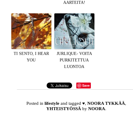
AARTEITA!
TI SENTO, I HEAR
JURLIQUE- VOITA
YOU
PURKITETTUA
LUONTOA
Save
Posted in
lifestyle
and tagged
♥
,
NOORA TYKKÄÄ
,
YHTEISTYÖSSÄ
by
NOORA
.