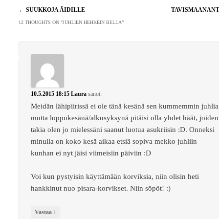
Artikkelien
←
SUUKKOJA ÄIDILLE
TAVISMAANAN
selaus
12 THOUGHTS ON “
JUHLIEN HEHKEIN BELLA
”
10.5.2015 18:15
Laura
sanoi:
Meidän lähipiirissä ei ole tänä kesänä sen kummemmin juhlia
mutta loppukesänä/alkusyksynä pitäisi olla yhdet häät, joiden
takia olen jo mielessäni saanut luotua asukriisin :D. Onneksi
minulla on koko kesä aikaa etsiä sopiva mekko juhliin –
kunhan ei nyt jäisi viimeisiin päiviin :D
Voi kun pystyisin käyttämään korviksia, niin olisin heti
hankkinut nuo pisara-korvikset. Niin söpöt! :)
↓
Vastaa