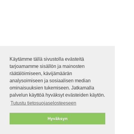
Käytämme tällä sivustolla evästeitä
Käytämme tällä sivustolla evästeitä
tarjoamamme sisällön ja mainosten
tarjoamamme sisällön ja mainosten
räätälöimiseen, kävijämäärän
räätälöimiseen, kävijämäärän
analysoimiseen ja sosiaalisen median
analysoimiseen ja sosiaalisen median
ominaisuuksien tukemiseen. Jatkamalla
ominaisuuksien tukemiseen. Jatkamalla
palvelun käyttöä hyväksyt evästeiden käytön.
palvelun käyttöä hyväksyt evästeiden käytön.
Tutustu tietosuojaselosteeseen
Tutustu tietosuojaselosteeseen
Hyväksyn
Hyväksyn