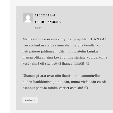
11.5.2015 11:40
CURIOUSNOORA
sanoi:
Meillä on luvassa ainakin yhdet yo-juhlat, IHANAA!
Kesä jotenkin starttaa aina ihan tietyllä tavalla, kun
heti pääsee juhlimaan. Eilen jo muistelin kuinka
ihanaa olikaan aina kevätjuhlilla startata kouluaikoina
kesä- siinä oli sitä tiettyä ihanaa fiilistä! <3
Uhanan pisarat ovat niin ihania, olen suunnitellut
niiden hankkimista jo pitkään, mutta vieläkään en ole
osannut päättää minkä väriset ostaisin! :D
↓
Vastaa