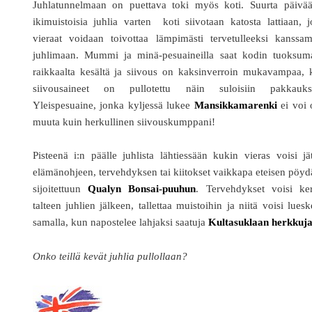
Juhlatunnelmaan on puettava toki myös koti. Suurta päivää
ikimuistoisia juhlia varten koti siivotaan katosta lattiaan, j
vieraat voidaan toivottaa lämpimästi tervetulleeksi kanssa
juhlimaan. Mummi ja minä-pesuaineilla saat kodin tuoksum
raikkaalta kesältä ja siivous on kaksinverroin mukavampaa, 
siivousaineet on pullotettu näin suloisiin pakkauksi
Yleispesuaine, jonka kyljessä lukee
Mansikkamarenki
ei voi 
muuta kuin herkullinen siivouskumppani!
Pisteenä i:n päälle juhlista lähtiessään kukin vieras voisi jä
elämänohjeen, tervehdyksen tai kiitokset vaikkapa eteisen pöyd
sijoitettuun
Qualyn Bonsai-puuhun
. Tervehdykset voisi ker
talteen juhlien jälkeen, tallettaa muistoihin ja niitä voisi luesk
samalla, kun napostelee lahjaksi saatuja
Kultasuklaan herkkuj
Onko teillä kevät juhlia pullollaan?