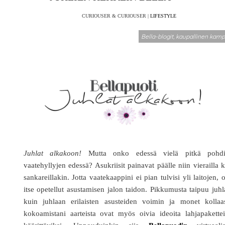
CURIOUSER & CURIOUSER |
LIFESTYLE
Bella-blogit, kaupallinen kam
Juhlat alkakoon!
Mutta onko edessä vielä pitkä pohdi
vaatehyllyjen edessä? Asukriisit painavat päälle niin vierailla 
sankareillakin. Jotta vaatekaappini ei pian tulvisi yli laitojen, 
itse opetellut asustamisen jalon taidon. Pikkumusta taipuu juh
kuin juhlaan erilaisten asusteiden voimin ja monet kollaas
kokoamistani aarteista ovat myös oivia ideoita lahjapakette