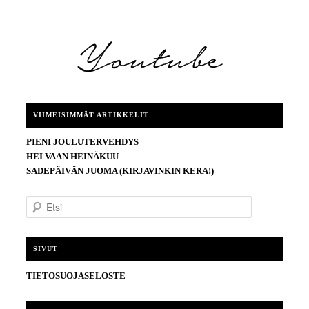
VIIMEISIMMÄT ARTIKKELIT
PIENI JOULUTERVEHDYS
HEI VAAN HEINÄKUU
SADEPÄIVÄN JUOMA (KIRJAVINKIN KERA!)
E
t
s
i
SIVUT
TIETOSUOJASELOSTE