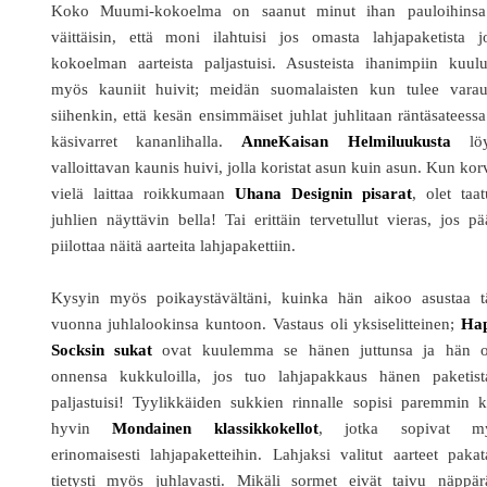
Koko Muumi-kokoelma on saanut minut ihan pauloihinsa
väittäisin, että moni ilahtuisi jos omasta lahjapaketista j
kokoelman aarteista paljastuisi. Asusteista ihanimpiin kuul
myös kauniit huivit; meidän suomalaisten kun tulee varau
siihenkin, että kesän ensimmäiset juhlat juhlitaan räntäsateessa
käsivarret kananlihalla.
AnneKaisan Helmiluukusta
löy
valloittavan kaunis huivi, jolla koristat asun kuin asun. Kun kor
vielä laittaa roikkumaan
Uhana Designin pisarat
, olet taat
juhlien näyttävin bella! Tai erittäin tervetullut vieras, jos pä
piilottaa näitä aarteita lahjapakettiin.
Kysyin myös poikaystävältäni, kuinka hän aikoo asustaa t
vuonna juhlalookinsa kuntoon. Vastaus oli yksiselitteinen;
Ha
Socksin sukat
ovat kuulemma se hänen juttunsa ja hän ol
onnensa kukkuloilla, jos tuo lahjapakkaus hänen paketist
paljastuisi! Tyylikkäiden sukkien rinnalle sopisi paremmin 
hyvin
Mondainen
klassikkokellot
, jotka sopivat m
erinomaisesti lahjapaketteihin. Lahjaksi valitut aarteet paka
tietysti myös juhlavasti. Mikäli sormet eivät taivu näppär