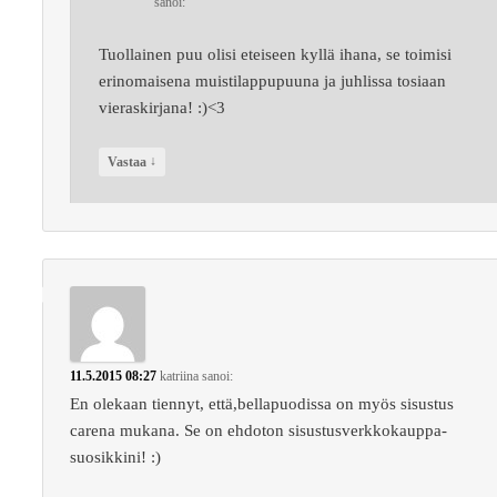
sanoi:
Tuollainen puu olisi eteiseen kyllä ihana, se toimisi
erinomaisena muistilappupuuna ja juhlissa tosiaan
vieraskirjana! :)<3
↓
Vastaa
11.5.2015 08:27
katriina
sanoi:
En olekaan tiennyt, että,bellapuodissa on myös sisustus
carena mukana. Se on ehdoton sisustusverkkokauppa-
suosikkini! :)