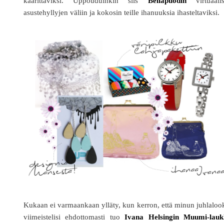
käärittäviksi. Uppouduinkin siis
Bellapuodin
virtuaalis
asustehyllyjen väliin ja kokosin teille ihanuuksia ihasteltaviksi.
Kukaan ei varmaankaan ylläty, kun kerron, että minun juhlaloo
viimeistelisi ehdottomasti tuo
Ivana Helsingin Muumi-lauk