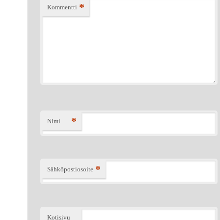
*
Kommentti
*
Nimi
*
Sähköpostiosoite
Kotisivu