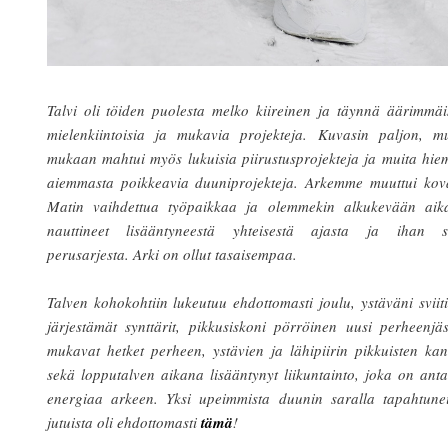
Talvi oli töiden puolesta melko kiireinen ja täynnä äärimmä
mielenkiintoisia ja mukavia projekteja. Kuvasin paljon, mu
mukaan mahtui myös lukuisia piirustusprojekteja ja muita hi
aiemmasta poikkeavia duuniprojekteja. Arkemme muuttui kova
Matin vaihdettua työpaikkaa ja olemmekin alkukevään aik
nauttineet lisääntyneestä yhteisestä ajasta ja ihan si
perusarjesta. Arki on ollut tasaisempaa.
Talven kohokohtiin lukeutuu ehdottomasti joulu, ystäväni sviit
järjestämät synttärit, pikkusiskoni pörröinen uusi perheenjä
mukavat hetket perheen, ystävien ja lähipiirin pikkuisten ka
sekä lopputalven aikana lisääntynyt liikuntainto, joka on ant
energiaa arkeen. Yksi upeimmista duunin saralla tapahtunei
jutuista oli ehdottomasti
tämä
!