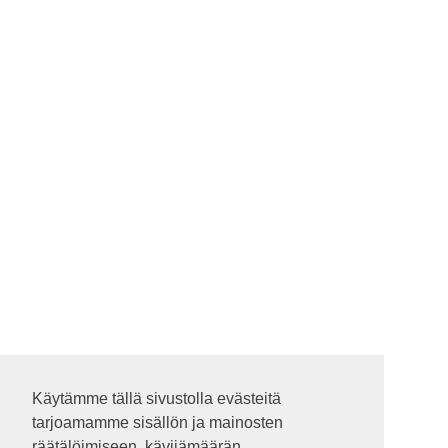
Käytämme tällä sivustolla evästeitä
Käytämme tällä sivustolla evästeitä
tarjoamamme sisällön ja mainosten
tarjoamamme sisällön ja mainosten
räätälöimiseen, kävijämäärän
räätälöimiseen, kävijämäärän