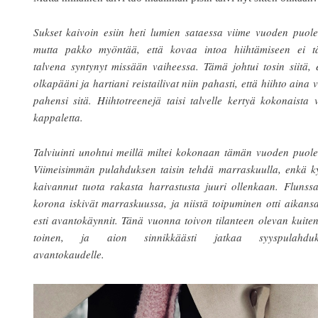
Sukset kaivoin esiin heti lumien sataessa viime vuoden puole
mutta pakko myöntää, että kovaa intoa hiihtämiseen ei t
talvena syntynyt missään vaiheessa. Tämä johtui tosin siitä, 
olkapääni ja hartiani reistailivat niin pahasti, että hiihto aina 
pahensi sitä. Hiihtotreenejä taisi talvelle kertyä kokonaista v
kappaletta.
Talviuinti unohtui meillä miltei kokonaan tämän vuoden puole
Viimeisimmän pulahduksen taisin tehdä marraskuulla, enkä ky
kaivannut tuota rakasta harrastusta juuri ollenkaan. Flunss
korona iskivät marraskuussa, ja niistä toipuminen otti aikans
esti avantokäynnit. Tänä vuonna toivon tilanteen olevan kuite
toinen, ja aion sinnikkäästi jatkaa syyspulahduk
avantokaudelle.