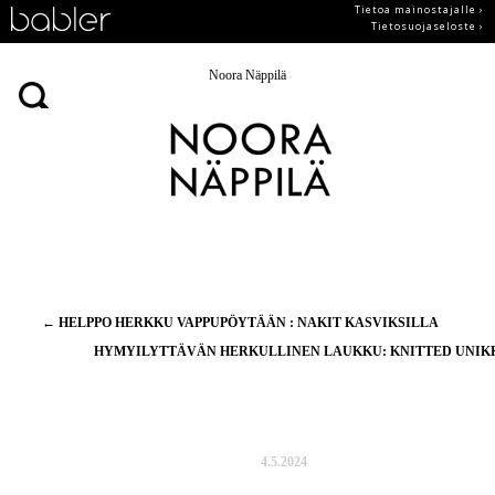
Tietoa mainostajalle ›
Tietosuojaseloste ›
Noora Näppilä
Artikkelien
←
HELPPO HERKKU VAPPUPÖYTÄÄN : NAKIT KASVIKSILLA
selaus
HYMYILYTTÄVÄN HERKULLINEN LAUKKU: KNITTED UNI
4.5.2024