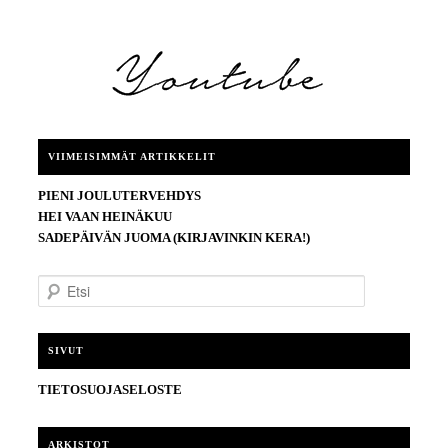
VIIMEISIMMÄT ARTIKKELIT
PIENI JOULUTERVEHDYS
HEI VAAN HEINÄKUU
SADEPÄIVÄN JUOMA (KIRJAVINKIN KERA!)
E
t
s
i
SIVUT
TIETOSUOJASELOSTE
ARKISTOT