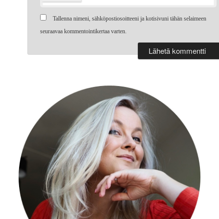
Tallenna nimeni, sähköpostiosoitteeni ja kotisivuni tähän selaimeen
seuraavaa kommentointikertaa varten.