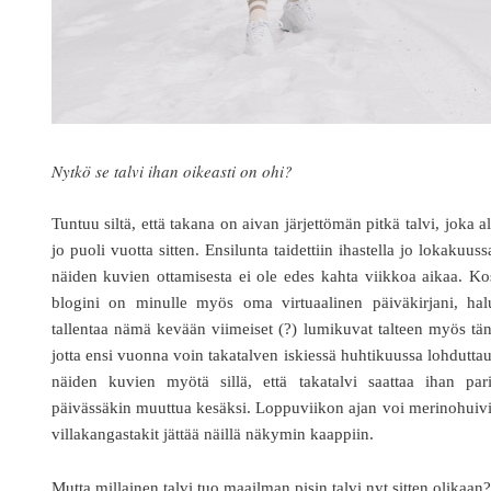
Nytkö se talvi ihan oikeasti on ohi?
Tuntuu siltä, että takana on aivan järjettömän pitkä talvi, joka a
jo puoli vuotta sitten. Ensilunta taidettiin ihastella jo lokakuuss
näiden kuvien ottamisesta ei ole edes kahta viikkoa aikaa. K
blogini on minulle myös oma virtuaalinen päiväkirjani, hal
tallentaa nämä kevään viimeiset (?) lumikuvat talteen myös tä
jotta ensi vuonna voin takatalven iskiessä huhtikuussa lohdutta
näiden kuvien myötä sillä, että takatalvi saattaa ihan pari
päivässäkin muuttua kesäksi. Loppuviikon ajan voi merinohuivi
villakangastakit jättää näillä näkymin kaappiin.
Mutta millainen talvi tuo maailman pisin talvi nyt sitten olikaan?