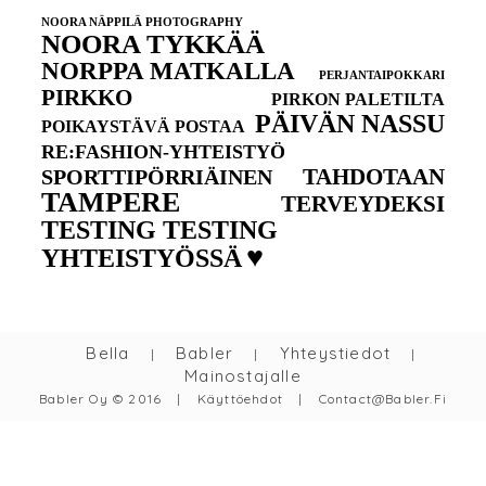
NOORA NÄPPILÄ PHOTOGRAPHY
NOORA TYKKÄÄ
NORPPA MATKALLA
PERJANTAIPOKKARI
PIRKKO
PIRKON PALETILTA
PÄIVÄN NASSU
POIKAYSTÄVÄ POSTAA
RE:FASHION-YHTEISTYÖ
TAHDOTAAN
SPORTTIPÖRRIÄINEN
TAMPERE
TERVEYDEKSI
TESTING TESTING
♥
YHTEISTYÖSSÄ
Bella
Babler
Yhteystiedot
|
|
|
Mainostajalle
Babler Oy © 2016
|
Käyttöehdot
|
Contact@babler.fi