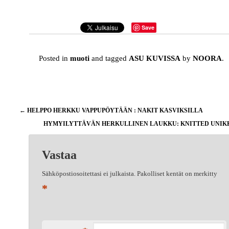
Save
Posted in
muoti
and tagged
ASU KUVISSA
by
NOORA
.
Artikkelien
←
HELPPO HERKKU VAPPUPÖYTÄÄN : NAKIT KASVIKSILLA
selaus
HYMYILYTTÄVÄN HERKULLINEN LAUKKU: KNITTED UNI
Vastaa
Sähköpostiosoitettasi ei julkaista.
Pakolliset kentät on merkitty
*