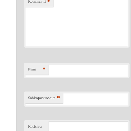
*
Kommentti
*
Nimi
*
Sähköpostiosoite
Kotisivu