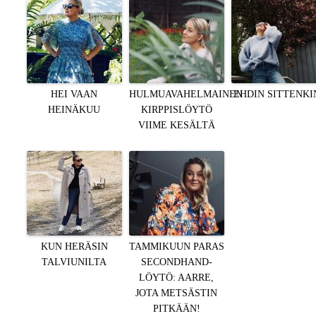
HEI VAAN
HULMUAVAHELMAINEN
EHDIN SITTENKI
HEINÄKUU
KIRPPISLÖYTÖ
VIIME KESÄLTÄ
KUN HERÄSIN
TAMMIKUUN PARAS
TALVIUNILTA
SECONDHAND-
LÖYTÖ: AARRE,
JOTA METSÄSTIN
PITKÄÄN!