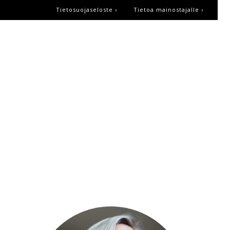
Tietosuojaseloste ›
Tietoa mainostajalle ›