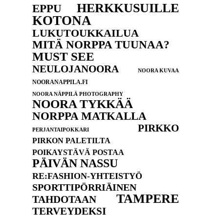
HERKKUSUILLE
EPPU
KOTONA
LUKUTOUKKAILUA
MITÄ NORPPA TUUNAA?
MUST SEE
NEULOJANOORA
NOORA KUVAA
NOORANAPPILA.FI
NOORA NÄPPILÄ PHOTOGRAPHY
NOORA TYKKÄÄ
NORPPA MATKALLA
PIRKKO
PERJANTAIPOKKARI
PIRKON PALETILTA
POIKAYSTÄVÄ POSTAA
PÄIVÄN NASSU
RE:FASHION-YHTEISTYÖ
SPORTTIPÖRRIÄINEN
TAMPERE
TAHDOTAAN
TERVEYDEKSI