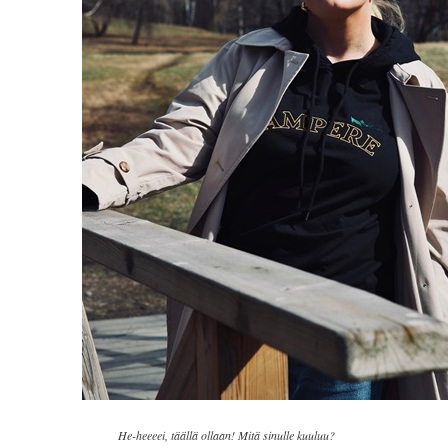
He-heeeei, täällä ollaan! Mitä sinulle kuuluu?