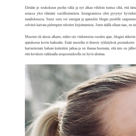
Eletään jo toukokuun puolta väliä ja nyt alkaa vihdoin tuntua siltä, että täm
asiassa yksi elämäni surullisimmista. Instagramissa olen pysynyt hyvinkin
maaliskuussa. Suuri suru vei energiat ja ajatuskin blogin puolelle saapumises
selvästi kaivata pidempien tekstien kirjoittamista. Joten täällä ollaan taas, en t
Muorini oli alusta alkaen, miltei siis viidentoista vuoden ajan, blogini ahkerin 
ajatuksena kovin haikealta. Enää muorilta ei ilmesty tykkäyksiä postauksien
harrastustani haluan kuitenkin jatkaa ja on ihanaa huomata, että into on jäll
että keväisen raikkaalla asupostauksella on hyvä aloittaa.