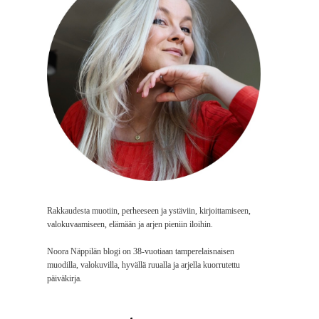
Rakkaudesta muotiin, perheeseen ja ystäviin, kirjoittamiseen,
valokuvaamiseen, elämään ja arjen pieniin iloihin.
Noora Näppilän blogi on 38-vuotiaan tamperelaisnaisen
muodilla, valokuvilla, hyvällä ruualla ja arjella kuorrutettu
päiväkirja.