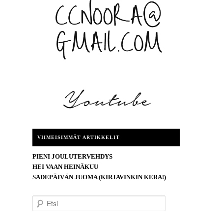
VIIMEISIMMÄT ARTIKKELIT
PIENI JOULUTERVEHDYS
HEI VAAN HEINÄKUU
SADEPÄIVÄN JUOMA (KIRJAVINKIN KERA!)
E
t
s