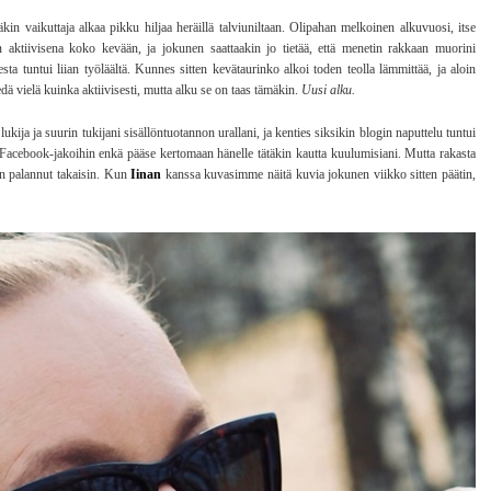
äkin vaikuttaja alkaa pikku hiljaa heräillä talviuniltaan. Olipahan melkoinen alkuvuosi, itse
 aktiivisena koko kevään, ja jokunen saattaakin jo tietää, että menetin rakkaan muorini
ta tuntui liian työläältä. Kunnes sitten kevätaurinko alkoi toden teolla lämmittää, ja aloin
iedä vielä kuinka aktiivisesti, mutta alku se on taas tämäkin.
Uusi alku.
lukija ja suurin tukijani sisällöntuotannon urallani, ja kenties siksikin blogin naputtelu tuntui
 Facebook-jakoihin enkä pääse kertomaan hänelle tätäkin kautta kuulumisiani. Mutta rakasta
een palannut takaisin. Kun
Iinan
kanssa kuvasimme näitä kuvia jokunen viikko sitten päätin,