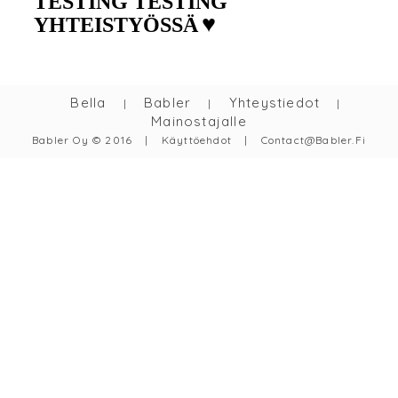
TESTING TESTING
♥
YHTEISTYÖSSÄ
Bella
Babler
Yhteystiedot
|
|
|
Mainostajalle
Babler Oy © 2016
|
Käyttöehdot
|
Contact@babler.fi