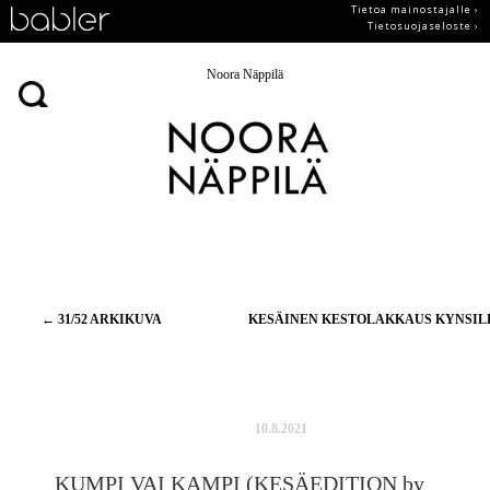
Tietoa mainostajalle ›
Tietosuojaseloste ›
Noora Näppilä
Artikkelien
←
31/52 ARKIKUVA
KESÄINEN KESTOLAKKAUS KYNSI
selaus
10.8.2021
KUMPI VAI KAMPI (KESÄEDITION by