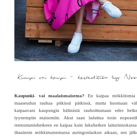
Kaupunki- vai maalaismaisema?
En kaipaa mökkilomia 
maaseudun rauhaa pitkissä pätkissä, mutta huomaan väli
kaipaavani kaupungin hälinästä rauhoittumaan edes hetke
tyynempiin maisemiin. Akut saan ladattua tosin nopeastik
rentoutumishetkeen en kaipaa kuin lukuhetken laiturinnokassa
iltauinnin mökkimaisemassa auringonlaskun aikaan, sen jälk