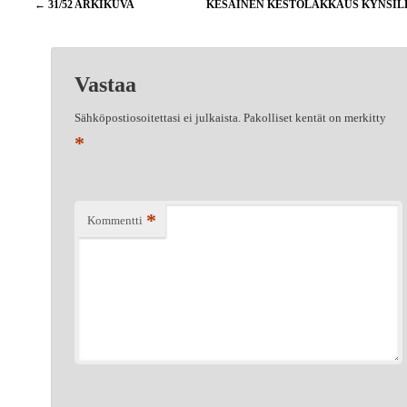
Artikkelien
←
31/52 ARKIKUVA
KESÄINEN KESTOLAKKAUS KYNSI
selaus
Vastaa
Sähköpostiosoitettasi ei julkaista.
Pakolliset kentät on merkitty
*
*
Kommentti