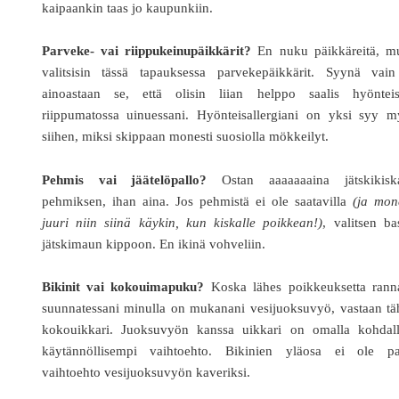
kaipaankin taas jo kaupunkiin.
Parveke- vai riippukeinupäikkärit?
En nuku päikkäreitä, mu
valitsisin tässä tapauksessa parvekepäikkärit. Syynä vain
ainoastaan se, että olisin liian helppo saalis hyönteisi
riippumatossa uinuessani. Hyönteisallergiani on yksi syy m
siihen, miksi skippaan monesti suosiolla mökkeilyt.
Pehmis vai jäätelöpallo?
Ostan aaaaaaaina jätskikiska
pehmiksen, ihan aina. Jos pehmistä ei ole saatavilla
(ja mon
juuri niin siinä käykin, kun kiskalle poikkean!)
, valitsen ba
jätskimaun kippoon. En ikinä vohveliin.
Bikinit vai kokouimapuku?
Koska lähes poikkeuksetta ranna
suunnatessani minulla on mukanani vesijuoksuvyö, vastaan tä
kokouikkari. Juoksuvyön kanssa uikkari on omalla kohdall
käytännöllisempi vaihtoehto. Bikinien yläosa ei ole pa
vaihtoehto vesijuoksuvyön kaveriksi.