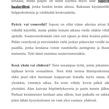
kesäasu, mutta paljon on tullut käyttöä myös tälle
Superd
haalarilleni
, jonka hankin kesän alussa. Rakastan käytännölli
helppohoitoisia ja värikkäitä kesävaatteita.
Pyörä- vai veneretki?
Joponi on ollut viime aikoina aivan l
vähällä käytöllä, mutta päätin lomani aikana viedä sitäkin vih
ajelulle.
Soutuveneilemään olen sen sijaan jo tänä kesänä pääs
Pidän veneilystä ja toivoisinkin vielä joskus pääseväni vesille is
paatilla, jonka keulassa voisin nautiskella auringosta ja ihast
maisemia. Toki tämä onnistuu soutuveneessäkin.
Kesä yksin vai yhdessä?
Teen useampaa työtä, joista jokaine
lajiltaan kovin sosiaalinen. Teen töitä isoissa ihmisjoukoiss
ehkä juuri siksi huomaan kaipaavani lomalla myös omaa, i
yksinkin, vietettyä aikaa. En tosin viihdy kovin pitkiä aik
yksistäni. Alan kaivata höpöttelykaveria jo parin tunnin jälk
Parhaat kesämuistot luodaan aina silloin, kun paikalla on rakka
joten tähän kysymykseen on vain yksi vastaus:
yhdessä
.