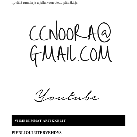
hyvällä ruualla ja arjella kuorrutettu päiväkirja.
VIIMEISIMMÄT ARTIKKELIT
PIENI JOULUTERVEHDYS