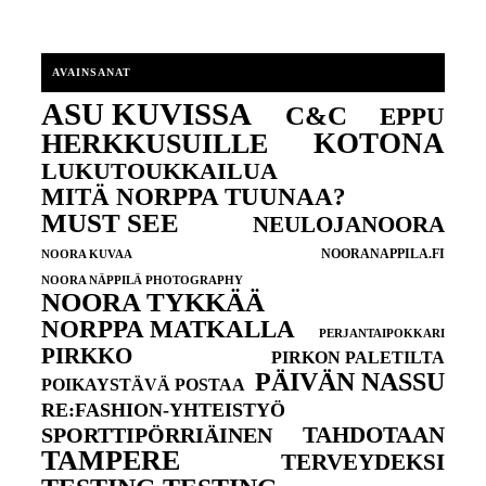
AVAINSANAT
ASU KUVISSA
C&C
EPPU
KOTONA
HERKKUSUILLE
LUKUTOUKKAILUA
MITÄ NORPPA TUUNAA?
MUST SEE
NEULOJANOORA
NOORANAPPILA.FI
NOORA KUVAA
NOORA NÄPPILÄ PHOTOGRAPHY
NOORA TYKKÄÄ
NORPPA MATKALLA
PERJANTAIPOKKARI
PIRKKO
PIRKON PALETILTA
PÄIVÄN NASSU
POIKAYSTÄVÄ POSTAA
RE:FASHION-YHTEISTYÖ
TAHDOTAAN
SPORTTIPÖRRIÄINEN
TAMPERE
TERVEYDEKSI