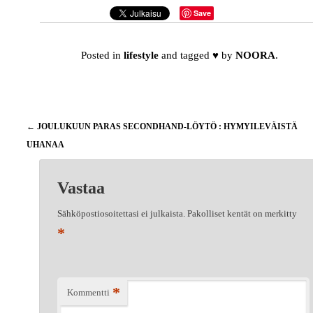
Save
Posted in
lifestyle
and tagged
♥
by
NOORA
.
Artikkelien
←
JOULUKUUN PARAS SECONDHAND-LÖYTÖ : HYMYILEVÄISTÄ
selaus
UHANAA
KUKKIVA JOUL
Vastaa
Sähköpostiosoitettasi ei julkaista.
Pakolliset kentät on merkitty
*
*
Kommentti