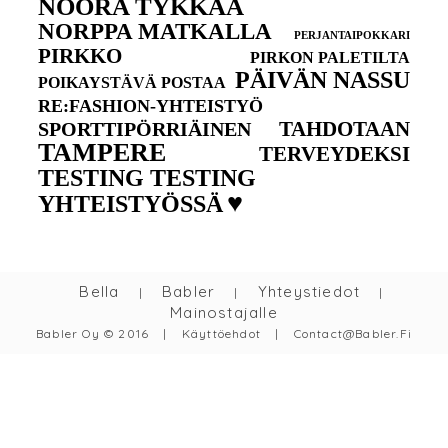
NOORA TYKKÄÄ
NORPPA MATKALLA
PERJANTAIPOKKARI
PIRKKO
PIRKON PALETILTA
PÄIVÄN NASSU
POIKAYSTÄVÄ POSTAA
RE:FASHION-YHTEISTYÖ
TAHDOTAAN
SPORTTIPÖRRIÄINEN
TAMPERE
TERVEYDEKSI
TESTING TESTING
♥
YHTEISTYÖSSÄ
Bella
Babler
Yhteystiedot
|
|
|
Mainostajalle
Babler Oy © 2016
|
Käyttöehdot
|
Contact@babler.fi