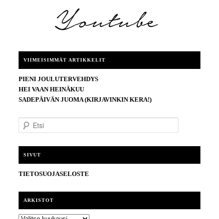
VIIMEISIMMÄT ARTIKKELIT
PIENI JOULUTERVEHDYS
HEI VAAN HEINÄKUU
SADEPÄIVÄN JUOMA (KIRJAVINKIN KERA!)
E
t
s
i
SIVUT
TIETOSUOJASELOSTE
ARKISTOT
ARKISTOT