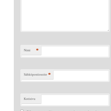
*
Nimi
*
Sähköpostiosoite
Kotisivu