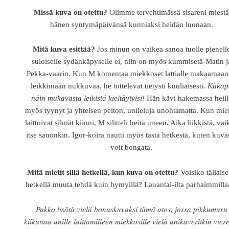
Missä kuva on otettu?
Olimme tervehtimässä sisareni miest
hänen syntymäpäivänsä kunniaksi heidän luonaan.
Mitä kuva esittää?
Jos minun on vaikea sanoa tuolle pienell
suloiselle sydänkäpyselle ei, niin on myös kummisetä-Matin j
Pekka-vaarin. Kun M komentaa miekkoset lattialle makaamaan
leikkimään nukkuvaa, he tottelevat tietysti kuuliaisesti.
Kukap
näin mukavasta leikistä kieltäytyisi!
Hän kävi hakemassa heill
myös tyynyt ja yhteisen peiton, unileluja unohtamatta. Kun mie
laittoivat silmät kiinni, M silitteli heitä uneen. Aika liikkistä, va
itse sanonkin. Igor-koira nautti myös tästä hetkestä, kuten kuva
voit bongata.
Mitä mietit sillä hetkellä, kun kuva on otettu?
Voisiko tällaise
hetkellä muuta tehdä kuin hymyillä? Lauantai-ilta parhaimmilla
Pakko lisätä vielä bonuskuvaksi tämä otos, jossa pikkumuru
kiikuttaa unille laittamilleen miekkosille vielä unikaveritkin vier