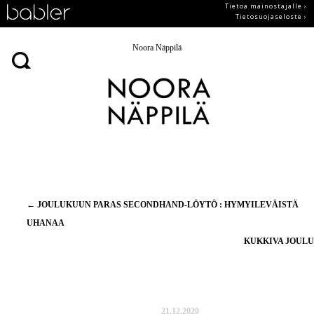
Tietoa mainostajalle ›
Tietosuojaseloste ›
Noora Näppilä
Artikkelien
←
JOULUKUUN PARAS SECONDHAND-LÖYTÖ : HYMYILEVÄISTÄ
selaus
UHANAA
KUKKIVA JOUL
21.12.2020