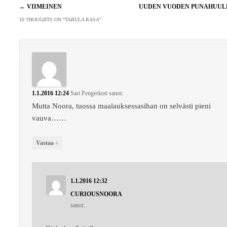
Artikkelien
←
VIIMEINEN
UUDEN VUODEN PUNAHUU
selaus
10 THOUGHTS ON “
TABULA RASA
”
1.1.2016 12:24
Sari Pengerkoti
sanoi:
Mutta Noora, tuossa maalauksessasihan on selvästi pieni
vauva……
↓
Vastaa
1.1.2016 12:32
CURIOUSNOORA
sanoi: