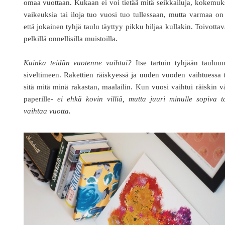
omaa vuottaan. Kukaan ei voi tietää mitä seikkailuja, kokemuk
vaikeuksia tai iloja tuo vuosi tuo tullessaan, mutta varmaa on
että jokainen tyhjä taulu täyttyy pikku hiljaa kullakin. Toivottav
pelkillä onnellisilla muistoilla.
Kuinka teidän vuotenne vaihtui?
Itse tartuin tyhjään tauluu
siveltimeen. Rakettien räiskyessä ja uuden vuoden vaihtuessa 
sitä mitä minä rakastan, maalailin. Kun vuosi vaihtui räiskin v
paperille-
ei ehkä kovin villiä, mutta juuri minulle sopiva 
vaihtaa vuotta.