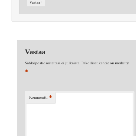
↓
Vastaa
Vastaa
Sähköpostiosoitettasi ei julkaista.
Pakolliset kentät on merkitty
*
*
Kommentti