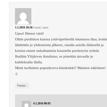
1.1.2016 18:26
LauraL
sanoi:
Upea! Hienot värit!
Oltiin puoliskon kanssa ystäväperheellä istumassa iltaa, kotii
lähdettiin jo yhdentoista jälkeen, omalla autolla liikkeellä ja
kotona ennen nukahtamista kuuntelin puolenyön rytinät.
Ihailtiin Ylöjärven ilotulistus, se pistettiin taivaalle jo
kahdeksalta illalla.
Mistä tuollainen pupunkorva-hiuslenkki? Mainion näköinen!
:)
↓
Vastaa
4.1.2016 08:05