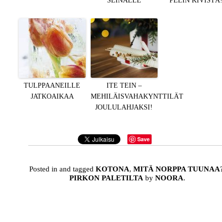
SEINÄLLE
PELIN KIVISTÄ
TULPPAANEILLE
ITE TEIN –
JATKOAIKAA
MEHILÄISVAHAKYNTTILÄT
JOULULAHJAKSI!
Save
Posted in and tagged
KOTONA
,
MITÄ NORPPA TUUNAA
PIRKON PALETILTA
by
NOORA
.