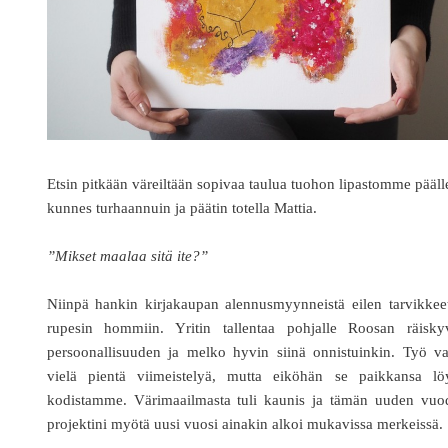
Etsin pitkään väreiltään sopivaa taulua tuohon lipastomme pääll
kunnes turhaannuin ja päätin totella Mattia.
”Mikset maalaa sitä ite?”
Niinpä hankin kirjakaupan alennusmyynneistä eilen tarvikkee
rupesin hommiin. Yritin tallentaa pohjalle Roosan räisky
persoonallisuuden ja melko hyvin siinä onnistuinkin. Työ va
vielä pientä viimeistelyä, mutta eiköhän se paikkansa lö
kodistamme. Värimaailmasta tuli kaunis ja tämän uuden vuo
projektini myötä uusi vuosi ainakin alkoi mukavissa merkeissä.