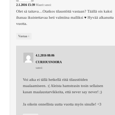
2.1.2016 15:39
Maarit
sanoi:
Olet sä taitava…Otatkos tilaustöitä vastaan? Täällä ois kaksi
ihanaa ikuistettavaa heti valmiina malliksi ♥ Hyvää alkanutta
vuotta.
↓
Vastaa
4.1.2016 08:06
CURIOUSNOORA
sanoi:
Voi aika ei tällä hetkellä riitä tilaustöiden
maalaamiseen. :( Aleista hamstrasin tosin sellaisen
kasan maalaustarvikkeita, että never say never! ;)
Ja oikein onnellista uutta vuotta myös sinulle! <3