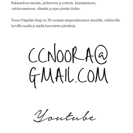
Rakkaudesta muotiin, perheeseen ja ystäviin, kirjoittamiseen,
valokuvaamiseen, elämään ja arjen pieniin iloihin.
Noora Näppilän blogi on 38-vuotiaan tamperelaisnaisen muodilla, valokuvilla,
hyvällä ruualla ja arjella kuorrutettu päiväkirja.