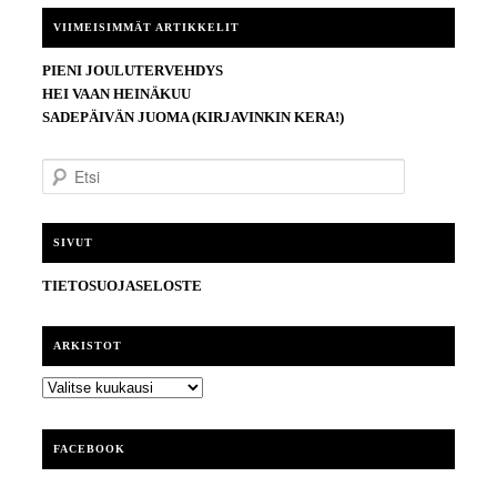
VIIMEISIMMÄT ARTIKKELIT
PIENI JOULUTERVEHDYS
HEI VAAN HEINÄKUU
SADEPÄIVÄN JUOMA (KIRJAVINKIN KERA!)
E
t
s
i
SIVUT
TIETOSUOJASELOSTE
ARKISTOT
ARKISTOT
FACEBOOK