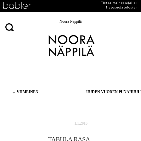
Tietoa mainostajalle ›
Tietosuojaseloste ›
Noora Näppilä
Artikkelien
←
VIIMEINEN
UUDEN VUODEN PUNAHUU
selaus
1.1.2016
TABULA RASA