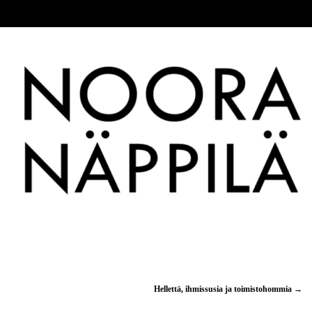
Hellettä, ihmissusia ja toimistohommia
→