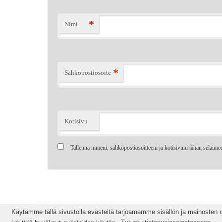
*
Nimi
*
Sähköpostiosoite
Kotisivu
Tallenna nimeni, sähköpostiosoitteeni ja kotisivuni tähän selaim
Käytämme tällä sivustolla evästeitä tarjoamamme sisällön ja mainosten 
Käytämme tällä sivustolla evästeitä tarjoamamme sisällön ja mainosten 