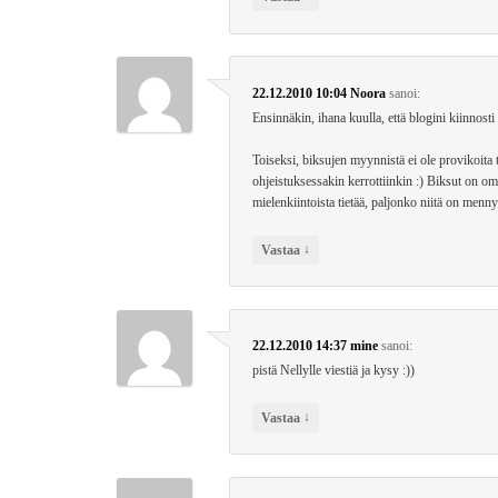
22.12.2010 10:04
Noora
sanoi:
Ensinnäkin, ihana kuulla, että blogini kiinnosti n
Toiseksi, biksujen myynnistä ei ole provikoita t
ohjeistuksessakin kerrottiinkin :) Biksut on omas
mielenkiintoista tietää, paljonko niitä on menny
↓
Vastaa
22.12.2010 14:37
mine
sanoi:
pistä Nellylle viestiä ja kysy :))
↓
Vastaa