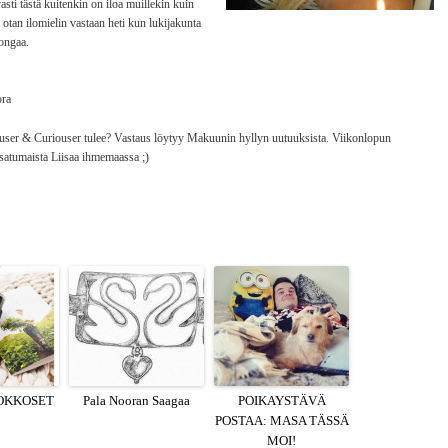
asti tästä kuitenkin on iloa muillekin kuin
 otan ilomielin vastaan heti kun lukijakunta
ongaa.
ora
ouser & Curiouser tulee? Vastaus löytyy Makuunin hyllyn uutuuksista. Viikonlopun
n satumaista Liisaa ihmemaassa ;)
OKKOSET
Pala Nooran Saagaa
POIKAYSTÄVÄ
POSTAA: MASA TÄSSÄ
MOI!