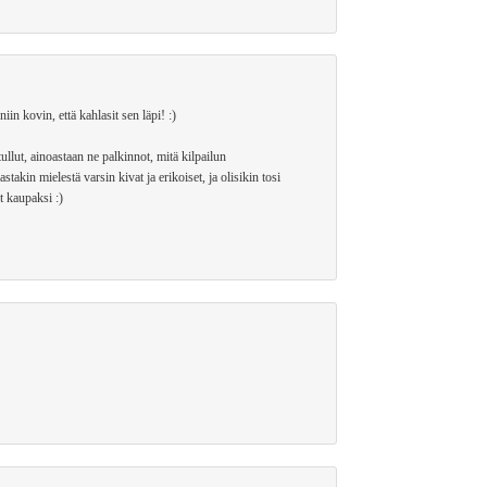
iin kovin, että kahlasit sen läpi! :)
ullut, ainoastaan ne palkinnot, mitä kilpailun
takin mielestä varsin kivat ja erikoiset, ja olisikin tosi
t kaupaksi :)