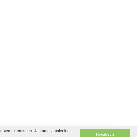
uksien tukemiseen. Jatkamalla palvelun
uksien tukemiseen. Jatkamalla palvelun
Hyväksyn
Hyväksyn