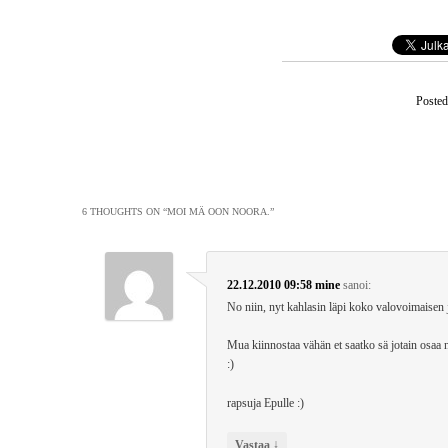
Posted
Artikkelien
selaus
6 THOUGHTS ON “
MOI MÄ OON NOORA.
”
22.12.2010 09:58
mine
sanoi:
No niin, nyt kahlasin läpi koko valovoimaisen 
Mua kiinnostaa vähän et saatko sä jotain osaa 
:)
rapsuja Epulle :)
↓
Vastaa