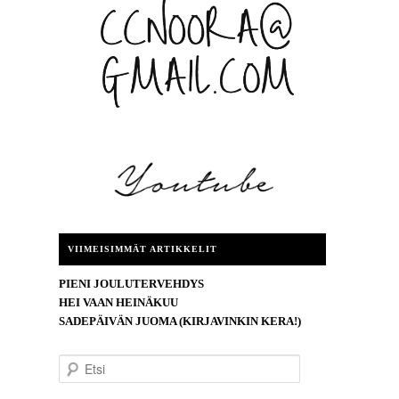
VIIMEISIMMÄT ARTIKKELIT
PIENI JOULUTERVEHDYS
HEI VAAN HEINÄKUU
SADEPÄIVÄN JUOMA (KIRJAVINKIN KERA!)
E
t
s