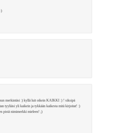
:)
inun merkintäsi :) kyllä luit oikein KAIKKI :) ! siksipä
 tyyliäsi yli kaikein ja tykkään kaikesta mitä kirjoitat! :)
n pistä nimimerkki mieleen! ;)