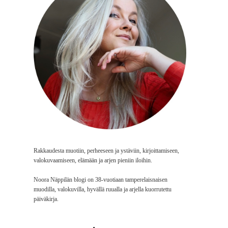
Rakkaudesta muotiin, perheeseen ja ystäviin, kirjoittamiseen,
valokuvaamiseen, elämään ja arjen pieniin iloihin.
Noora Näppilän blogi on 38-vuotiaan tamperelaisnaisen
muodilla, valokuvilla, hyvällä ruualla ja arjella kuorrutettu
päiväkirja.