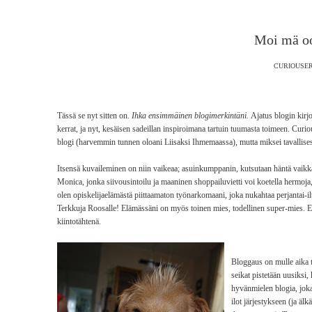
Moi mä o
CURIOUSER
Tässä se nyt sitten on.
Ihka ensimmäinen blogimerkintäni.
Ajatus blogin kirj
kerrat, ja nyt, kesäisen sadeillan inspiroimana tartuin tuumasta toimeen. Curi
blogi (harvemmin tunnen oloani Liisaksi Ihmemaassa), mutta miksei tavallisest
Itsensä kuvaileminen on niin vaikeaa; asuinkumppanin, kutsutaan häntä vaikka
Monica, jonka siivousintoilu ja maaninen shoppailuvietti voi koetella hermoja
olen opiskelijaelämästä piittaamaton työnarkomaani, joka nukahtaa perjantai-i
Terkkuja Roosalle! Elämässäni on myös toinen mies, todellinen super-mies. Ep
kiintotähtenä.
Bloggaus on mulle aika tu
seikat pistetään uusiksi,
hyvänmielen blogia, joka
ilot järjestykseen (ja äl