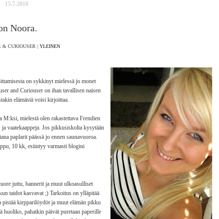
15.7.2010
on Noora.
 & CURIOUSER |
YLEINEN
oittamisesta on sykkinyt mielessä jo monet
ouser and Curiouser on ihan tavallisen naisen
akin elämästä voisi kirjoittaa.
 M:ksi, mielestä olen rakastettava Frendien
, ja vaatekaappeja. Jos pikkusiskolta kysytään
ltana paplarit päässä jo ennen saunavuoroa.
pu, 10 kk, esiintyy varmasti blogini
ore juttu, bannerit ja muut ulkoasulliset
 kun taidot kasvavat ;) Tarkoitus on ylläpitää
 pistää kirpparilöydöt ja muut elämän pikku
kää huoliko, pahatkin päivät puretaan paperille