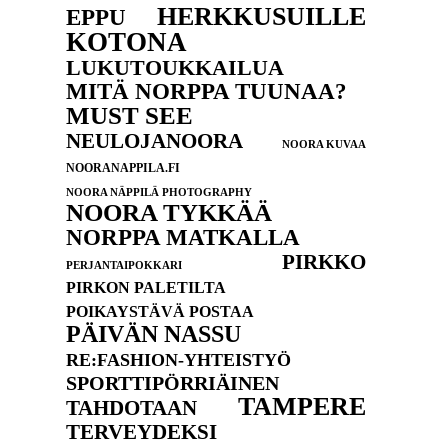
HERKKUSUILLE
EPPU
KOTONA
LUKUTOUKKAILUA
MITÄ NORPPA TUUNAA?
MUST SEE
NEULOJANOORA
NOORA KUVAA
NOORANAPPILA.FI
NOORA NÄPPILÄ PHOTOGRAPHY
NOORA TYKKÄÄ
NORPPA MATKALLA
PIRKKO
PERJANTAIPOKKARI
PIRKON PALETILTA
POIKAYSTÄVÄ POSTAA
PÄIVÄN NASSU
RE:FASHION-YHTEISTYÖ
SPORTTIPÖRRIÄINEN
TAMPERE
TAHDOTAAN
TERVEYDEKSI