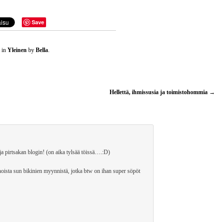
Save
 in
Yleinen
by
Bella
.
Hellettä, ihmissusia ja toimistohommia
→
ja pirtsakan blogin! (on aika tylsää töissä….:D)
noista sun bikinien myynnistä, jotka btw on ihan super söpöt