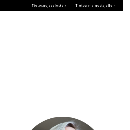
Tietosuojaseloste ›
Tietoa mainostajalle ›