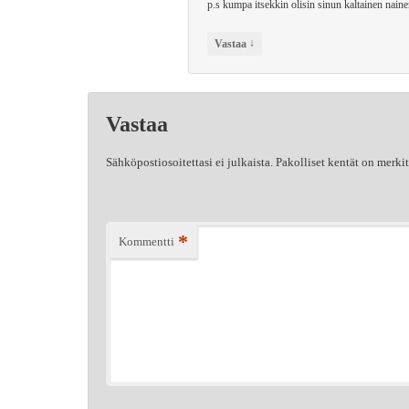
p.s kumpa itsekkin olisin sinun kaltainen 
↓
Vastaa
Vastaa
Sähköpostiosoitettasi ei julkaista.
Pakolliset kentät on merki
*
Kommentti