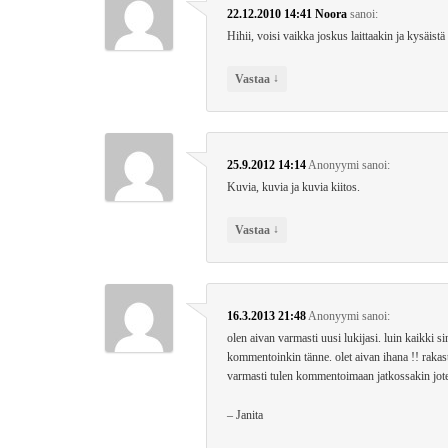
22.12.2010 14:41
Noora
sanoi:
Hihii, voisi vaikka joskus laittaakin ja kysäistä 
↓
Vastaa
25.9.2012 14:14
Anonyymi
sanoi:
Kuvia, kuvia ja kuvia kiitos.
↓
Vastaa
16.3.2013 21:48
Anonyymi
sanoi:
olen aivan varmasti uusi lukijasi. luin kaikki s
kommentoinkin tänne. olet aivan ihana !! rakastan
varmasti tulen kommentoimaan jatkossakin jote
– Janita