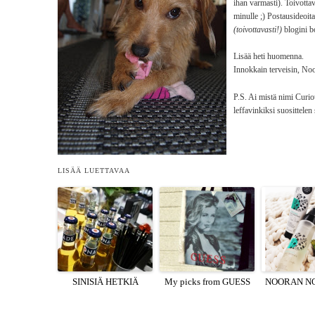
ihan varmasti). Toivottav
minulle ;) Postausideoita
(toivottavasti!)
blogini b
Lisää heti huomenna.
Innokkain terveisin, No
P.S. Ai mistä nimi Curi
leffavinkiksi suosittele
LISÄÄ LUETTAVAA
SINISIÄ HETKIÄ
My picks from GUESS
NOORAN N