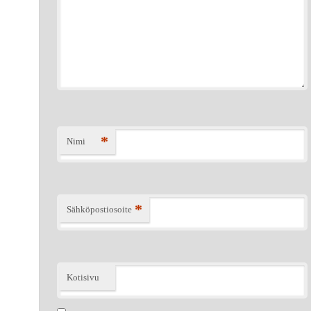
*
Nimi
*
Sähköpostiosoite
Kotisivu