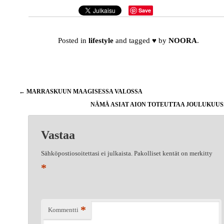
Save
Posted in
lifestyle
and tagged
♥
by
NOORA
.
Artikkelien
←
MARRASKUUN MAAGISESSA VALOSSA
selaus
NÄMÄ ASIAT AION TOTEUTTAA JOULUKUU
Vastaa
Sähköpostiosoitettasi ei julkaista.
Pakolliset kentät on merkitty
*
*
Kommentti