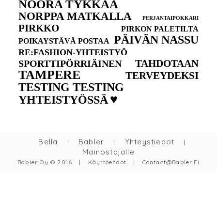
NOORA TYKKÄÄ
NORPPA MATKALLA
PERJANTAIPOKKARI
PIRKKO
PIRKON PALETILTA
PÄIVÄN NASSU
POIKAYSTÄVÄ POSTAA
RE:FASHION-YHTEISTYÖ
TAHDOTAAN
SPORTTIPÖRRIÄINEN
TAMPERE
TERVEYDEKSI
TESTING TESTING
♥
YHTEISTYÖSSÄ
Bella
Babler
Yhteystiedot
|
|
|
Mainostajalle
Babler Oy © 2016
|
Käyttöehdot
|
Contact@babler.fi