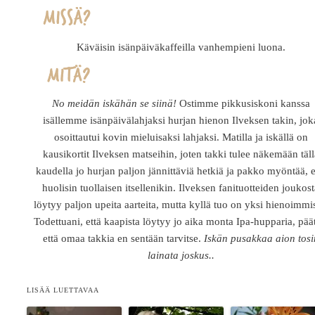
Käväisin isänpäiväkaffeilla vanhempieni luona.
No meidän iskähän se siinä!
Ostimme pikkusiskoni kanssa
isällemme isänpäivälahjaksi hurjan hienon Ilveksen takin, jok
osoittautui kovin mieluisaksi lahjaksi. Matilla ja iskällä on
kausikortit Ilveksen matseihin, joten takki tulee näkemään täll
kaudella jo hurjan paljon jännittäviä hetkiä ja pakko myöntää, e
huolisin tuollaisen itsellenikin. Ilveksen fanituotteiden joukos
löytyy paljon upeita aarteita, mutta kyllä tuo on yksi hienoimmis
Todettuani, että kaapista löytyy jo aika monta Ipa-hupparia, päät
että omaa takkia en sentään tarvitse.
Iskän pusakkaa aion tosi
lainata joskus..
LISÄÄ LUETTAVAA