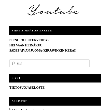
VIIMEISIMMÄT ARTIKKELIT
PIENI JOULUTERVEHDYS
HEI VAAN HEINÄKUU
SADEPÄIVÄN JUOMA (KIRJAVINKIN KERA!)
E
t
s
i
SIVUT
TIETOSUOJASELOSTE
ARKISTOT
ARKISTOT