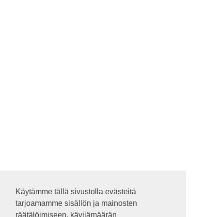
Käytämme tällä sivustolla evästeitä
Käytämme tällä sivustolla evästeitä
tarjoamamme sisällön ja mainosten
tarjoamamme sisällön ja mainosten
räätälöimiseen, kävijämäärän
räätälöimiseen, kävijämäärän