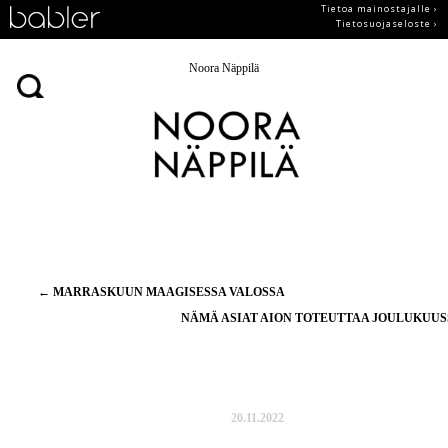
Tietoa mainostajalle ›
Tietosuojaseloste ›
Noora Näppilä
Artikkelien
←
MARRASKUUN MAAGISESSA VALOSSA
selaus
NÄMÄ ASIAT AION TOTEUTTAA JOULUKUU
20.11.2022