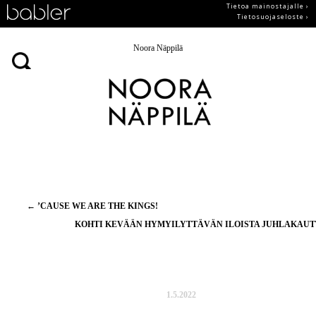
Tietoa mainostajalle ›
Tietosuojaseloste ›
Noora Näppilä
Artikkelien
←
’CAUSE WE ARE THE KINGS!
selaus
KOHTI KEVÄÄN HYMYILYTTÄVÄN ILOISTA JUHLAKAU
1.5.2022