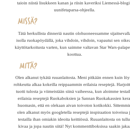
taioin niistä lisukkeen kanan ja riisin kaveriksi Liemessä-blog
uunifetaparsa-ohjeella.
Tätä herkullista dinneriä nautin olohuoneessamme sijaitsevall
isolla ruokapöydällä, joka vihdoin, vihdoin, vapautui sen oike
käyttötarkoitusta varten, kun saimme valtavan Star Wars-palape
koottua.
Olen alkanut tykätä ruuanlaitosta. Meni pitkään ennen kuin löy
rohkeutta alkaa kokeilla reippaammin erilaisia reseptejä. Harjoit
tuotti tulosta ja viimeistään siinä vaiheessa, kun aloimme testail
erilaisia reseptejä Ruokaboksien ja Sannan Ruokakassien kera
huomasin, että en olekaan aivan toivoton kotikokki. Sittemmi
olen alkanut myös googletella reseptejä inspiraation toiveissa 
testailla ihan omiakin ideoita keittiössä. Ruuanlaitosta on tullu
kivaa ja jopa nautin siitä! Nyt kommenttiboksissa saakin jaka