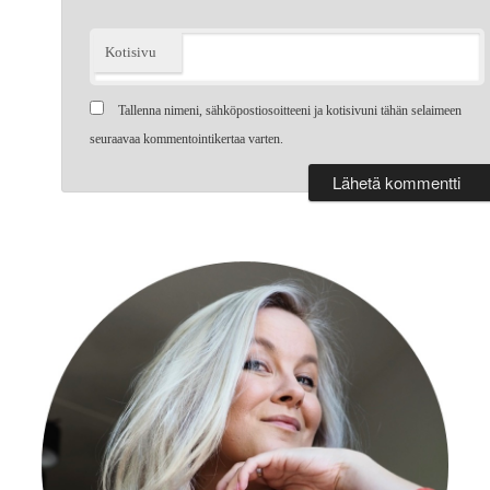
Kotisivu
Tallenna nimeni, sähköpostiosoitteeni ja kotisivuni tähän selaimeen
seuraavaa kommentointikertaa varten.