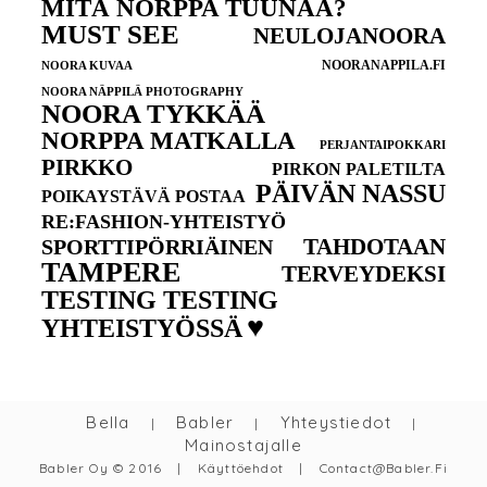
MITÄ NORPPA TUUNAA?
MUST SEE
NEULOJANOORA
NOORANAPPILA.FI
NOORA KUVAA
NOORA NÄPPILÄ PHOTOGRAPHY
NOORA TYKKÄÄ
NORPPA MATKALLA
PERJANTAIPOKKARI
PIRKKO
PIRKON PALETILTA
PÄIVÄN NASSU
POIKAYSTÄVÄ POSTAA
RE:FASHION-YHTEISTYÖ
TAHDOTAAN
SPORTTIPÖRRIÄINEN
TAMPERE
TERVEYDEKSI
TESTING TESTING
♥
YHTEISTYÖSSÄ
Bella
Babler
Yhteystiedot
|
|
|
Mainostajalle
Babler Oy © 2016
|
Käyttöehdot
|
Contact@babler.fi