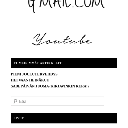
VIIMEISIMMÄT ARTIKKELIT
PIENI JOULUTERVEHDYS
HEI VAAN HEINÄKUU
SADEPÄIVÄN JUOMA (KIRJAVINKIN KERA!)
E
t
s
i
SIVUT