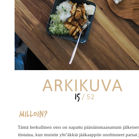
Tämä herkullinen otos on napattu pääsiäismaanantain jälkeise
tiistaina, kun muistin yht’äkkiä jääkaappiin unohtuneet parsat 