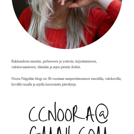
Rakkaudesta muotiin, perheeseen ja ystäviin, kirjoittamiseen,
valokuvaamiseen, elämään ja arjen pieniin iloihin.
Noora Näppilän blogi on 38-vuotiaan tamperelaisnaisen muodilla, valokuvilla,
hyvällä ruualla ja arjella kuorrutettu päiväkirja.