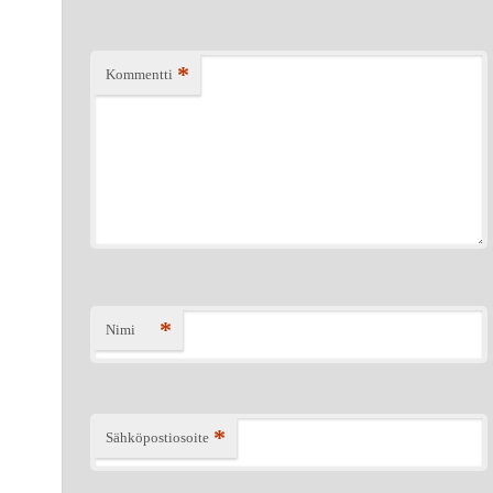
*
Kommentti
*
Nimi
*
Sähköpostiosoite