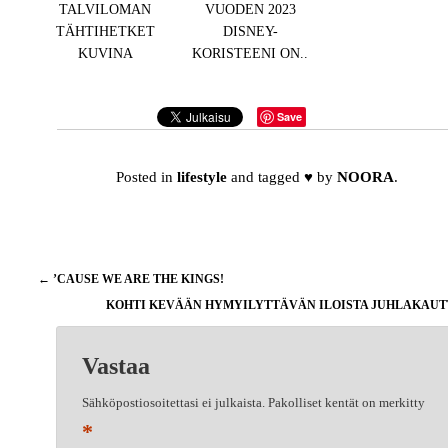
TALVILOMAN
VUODEN 2023
TÄHTIHETKET
DISNEY-
KUVINA
KORISTEENI ON..
Save
Posted in
lifestyle
and tagged
♥
by
NOORA
.
Artikkelien
←
’CAUSE WE ARE THE KINGS!
selaus
KOHTI KEVÄÄN HYMYILYTTÄVÄN ILOISTA JUHLAKAU
Vastaa
Sähköpostiosoitettasi ei julkaista.
Pakolliset kentät on merkitty
*