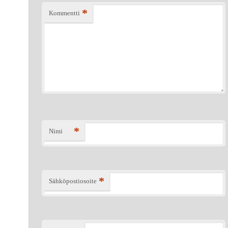
*
Kommentti
*
Nimi
*
Sähköpostiosoite