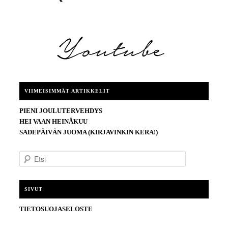
VIIMEISIMMÄT ARTIKKELIT
PIENI JOULUTERVEHDYS
HEI VAAN HEINÄKUU
SADEPÄIVÄN JUOMA (KIRJAVINKIN KERA!)
E
t
s
i
SIVUT
TIETOSUOJASELOSTE