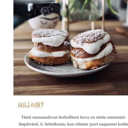
Tämä suussasulavan herkullinen kuva on otettu sunnuntai-
iltapäivänä, 6. helmikuuta, kun olimme juuri saapuneet kotii