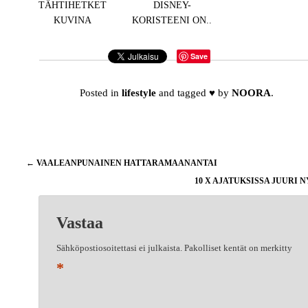
TÄHTIHETKET
DISNEY-
KUVINA
KORISTEENI ON..
Save
Posted in
lifestyle
and tagged
♥
by
NOORA
.
Artikkelien
←
VAALEANPUNAINEN HATTARAMAANANTAI
selaus
10 X AJATUKSISSA JUURI 
Vastaa
Sähköpostiosoitettasi ei julkaista.
Pakolliset kentät on merkitty
*