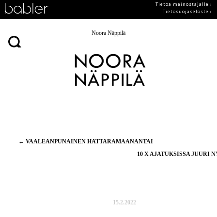
Tietoa mainostajalle ›
Tietosuojaseloste ›
Noora Näppilä
Artikkelien
←
VAALEANPUNAINEN HATTARAMAANANTAI
selaus
10 X AJATUKSISSA JUURI 
15.2.2022