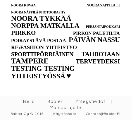
NOORANAPPILA.FI
NOORA KUVAA
NOORA NÄPPILÄ PHOTOGRAPHY
NOORA TYKKÄÄ
NORPPA MATKALLA
PERJANTAIPOKKARI
PIRKKO
PIRKON PALETILTA
PÄIVÄN NASSU
POIKAYSTÄVÄ POSTAA
RE:FASHION-YHTEISTYÖ
TAHDOTAAN
SPORTTIPÖRRIÄINEN
TAMPERE
TERVEYDEKSI
TESTING TESTING
♥
YHTEISTYÖSSÄ
Bella
Babler
Yhteystiedot
|
|
|
Mainostajalle
Babler Oy © 2016
|
Käyttöehdot
|
Contact@babler.fi