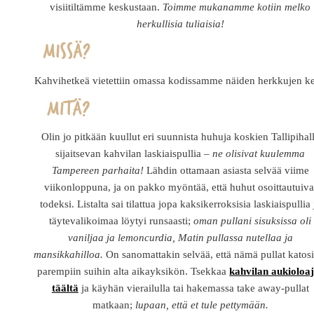
visiitiltämme keskustaan.
Toimme mukanamme kotiin melko
herkullisia tuliaisia!
Kahvihetkeä vietettiin omassa kodissamme näiden herkkujen ke
Olin jo pitkään kuullut eri suunnista huhuja koskien Tallipihal
sijaitsevan kahvilan laskiaispullia –
ne olisivat kuulemma
Tampereen parhaita!
Lähdin ottamaan asiasta selvää viime
viikonloppuna, ja on pakko myöntää, että huhut osoittautuiva
todeksi. Listalta sai tilattua jopa kaksikerroksisia laskiaispullia 
täytevalikoimaa löytyi runsaasti;
oman pullani sisuksissa oli
vaniljaa ja lemoncurdia, Matin pullassa nutellaa ja
mansikkahilloa.
On sanomattakin selvää, että nämä pullat katosi
parempiin suihin alta aikayksikön. Tsekkaa
kahvilan aukioloaj
täältä
ja käyhän vierailulla tai hakemassa take away-pullat
matkaan;
lupaan, että et tule pettymään.