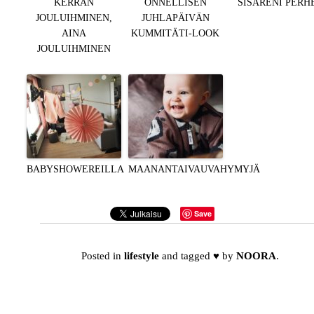
KERRAN
ONNELLISEN
SISARENI PERH
JOULUIHMINEN,
JUHLAPÄIVÄN
AINA
KUMMITÄTI-LOOK
JOULUIHMINEN
BABYSHOWEREILLA
MAANANTAIVAUVAHYMYJÄ
Save
Posted in
lifestyle
and tagged
♥
by
NOORA
.