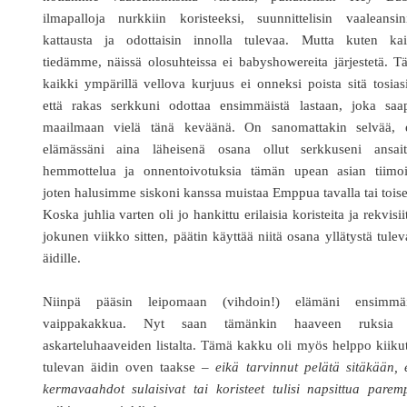
ilmapalloja nurkkiin koristeeksi, suunnittelisin vaaleansin
kattausta ja odottaisin innolla tulevaa. Mutta kuten kai
tiedämme, näissä olosuhteissa ei babyshowereita järjestetä. 
kaikki ympärillä vellova kurjuus ei onneksi poista sitä tosias
että rakas serkkuni odottaa ensimmäistä lastaan, joka saa
maailmaan vielä tänä keväänä. On sanomattakin selvää, e
elämässäni aina läheisenä osana ollut serkkuseni ansait
hemmottelua ja onnentoivotuksia tämän upean asian tiimoil
joten halusimme siskoni kanssa muistaa Emppua tavalla tai toise
Koska juhlia varten oli jo hankittu erilaisia koristeita ja rekvisii
jokunen viikko sitten, päätin käyttää niitä osana yllätystä tulev
äidille.
Niinpä pääsin leipomaan (vihdoin!) elämäni ensimmäi
vaippakakkua. Nyt saan tämänkin haaveen ruksia 
askarteluhaaveiden listalta. Tämä kakku oli myös helppo kiiku
tulevan äidin oven taakse –
eikä tarvinnut pelätä sitäkään, 
kermavaahdot sulaisivat tai koristeet tulisi napsittua parem