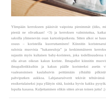
Ylimpään kerrokseen pääsivät vaipoista pienimmät (iiiks, mi
pieniä ne olivatkaan! <3) ja kerroksen valmistuttua, katkai
saksilla ylimenevän osan kartonkiputkesta. Sitten alkoi se hau
osuus – koristeilla kuorruttaminen! Kiinnitin koristenarui
suloisia muovisia ”hakaneuloja” ja keskimmäiseen kerroks
sujautin myös kultaisen baby-koristeen, joka todellisuudessa t
olla aivan oikean kakun koriste. Ilmapallot kiinnitin muovi
ilmapallotikkuihin ja kakun päälle koristeeksi asetin vi
vaaleansinisen kaulahuivin peittämään ylhäältä pilkistä
pahviputken aukkoa. Lahjanaruöverit tekivät tehtävänsä
ensikertalaiseksi jopa yllätyin siitä, kuinka hyvin kakku pysyi
lopulta kasassa. Kuljettaminen olikin sitten aivan toinen juttu! ;)