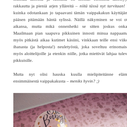
rakkautta ja pieniä arjen ylläreitä –
niitä tässä nyt tarvitaan!
kuinka odotankaan jo tapaavani tämän vaippakakun käyttäjän
pääsen pitämään häntä sylissä. Näillä näkyminen se voi ot
aikansa, mutta mikä onnenhetki se sitten joskus onka
Maailmaan pian saapuva pikkuinen innosti minua nappaam
myös pitkästä aikaa kutimet käsiini, vinkkaan teille ensi viik
ihanasta (ja helposta!) neuletyöstä, joka soveltuu erinomais
myös aloittelijoille ja etenkin niille, jotka miettivät lahjaa tulev
pikkuisille.
Mutta nyt olisi hauska kuulla mielipiteitänne eläm
ensimmäisestä vaippakakusta –
meniks hyvin? ;)