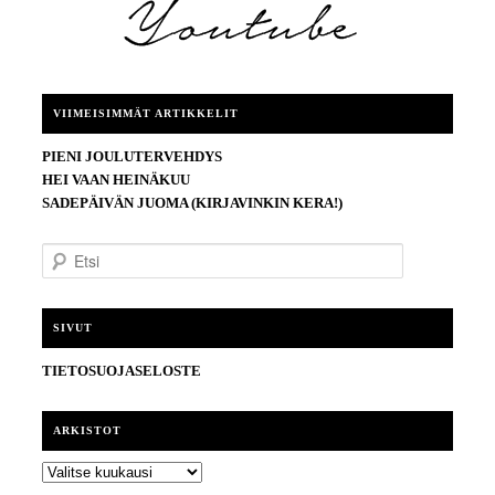
VIIMEISIMMÄT ARTIKKELIT
PIENI JOULUTERVEHDYS
HEI VAAN HEINÄKUU
SADEPÄIVÄN JUOMA (KIRJAVINKIN KERA!)
E
t
s
i
SIVUT
TIETOSUOJASELOSTE
ARKISTOT
ARKISTOT