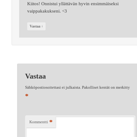
Kiitos! Onnistui yllättävän hyvin ensimmäiseksi
vaippakakukseni. <3
↓
Vastaa
Vastaa
Sähköpostiosoitettasi ei julkaista.
Pakolliset kentät on merkitty
*
*
Kommentti