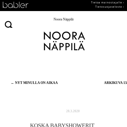
Tietoa mainostajalle ›
Tietosuojaseloste ›
Noora Näppilä
Artikkelien
←
NYT MINULLA ON AIKAA
ARKIKUVA 13
selaus
28.3.2020
KOSKA BABYSHOWERIT