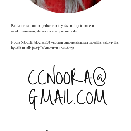
Rakkaudesta muotiin, perheeseen ja ystäviin, kirjoittamiseen,
valokuvaamiseen, elämään ja arjen pieniin iloihin.
Noora Näppilän blogi on 38-vuotiaan tamperelaisnaisen muodilla, valokuvilla,
hyvällä ruualla ja arjella kuorrutettu päiväkirja.