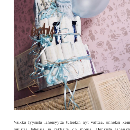
Vaikka fyysistä läheisyyttä tuleekin nyt välttää, onneksi kei
muistaa läheisiä ja rakkaita on monia. Henkistä läheisyyt