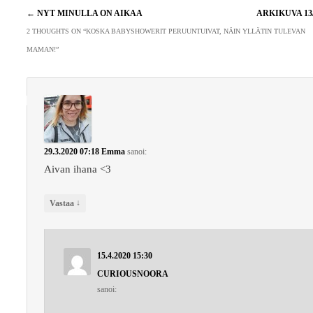
Artikkelien
←
NYT MINULLA ON AIKAA
ARKIKUVA 13
selaus
2 THOUGHTS ON “
KOSKA BABYSHOWERIT PERUUNTUIVAT, NÄIN YLLÄTIN TULEVAN
MAMAN!
”
29.3.2020 07:18
Emma
sanoi:
Aivan ihana <3
↓
Vastaa
15.4.2020 15:30
CURIOUSNOORA
sanoi: