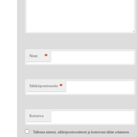
*
Nimi
*
Sähköpostiosoite
Kotisivu
Tallenna nimeni, sähköpostiosoitteeni ja kotisivuni tähän selaimeen