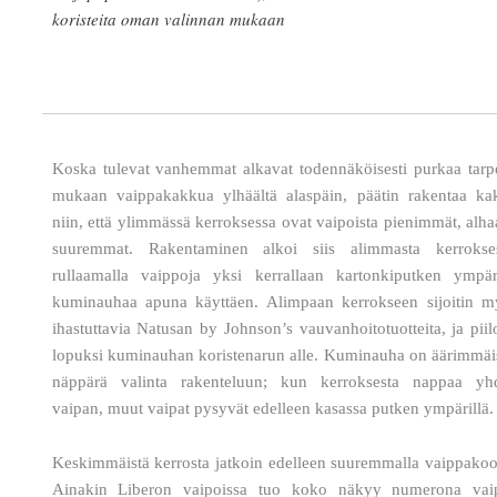
koristeita oman valinnan mukaan
Koska tulevat vanhemmat alkavat todennäköisesti purkaa tarp
mukaan vaippakakkua ylhäältä alaspäin, päätin rakentaa ka
niin, että ylimmässä kerroksessa ovat vaipoista pienimmät, alha
suuremmat. Rakentaminen alkoi siis alimmasta kerrokses
rullaamalla vaippoja yksi kerrallaan kartonkiputken ympäri
kuminauhaa apuna käyttäen. Alimpaan kerrokseen sijoitin m
ihastuttavia Natusan by Johnson’s vauvanhoitotuotteita, ja piil
lopuksi kuminauhan koristenarun alle. Kuminauha on äärimmäi
näppärä valinta rakenteluun; kun kerroksesta nappaa yh
vaipan, muut vaipat pysyvät edelleen kasassa putken ympärillä.
Keskimmäistä kerrosta jatkoin edelleen suuremmalla vaippakoo
Ainakin Liberon vaipoissa tuo koko näkyy numerona vai