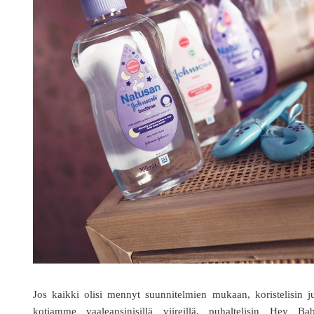
Jos kaikki olisi mennyt suunnitelmien mukaan, koristelisin j
kotiamme vaaleansinisillä viireillä, puhaltelisin Hey Bab