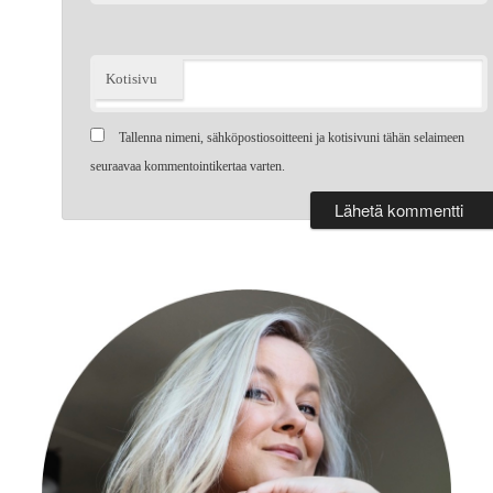
Kotisivu
Tallenna nimeni, sähköpostiosoitteeni ja kotisivuni tähän selaimeen
seuraavaa kommentointikertaa varten.