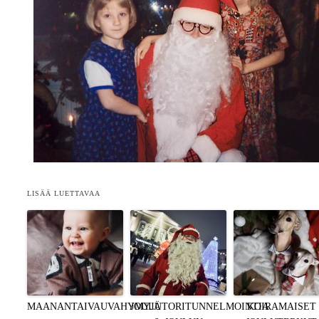
LISÄÄ LUETTAVAA
MAANANTAIVAUVAHYMYJÄ
JOULUTORITUNNELMOINTIA
KOIRAMAISET