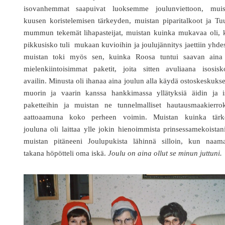
isovanhemmat saapuivat luoksemme joulunviettoon, muis
kuusen koristelemisen tärkeyden, muistan piparitalkoot ja Tu
mummun tekemät lihapasteijat, muistan kuinka mukavaa oli, 
pikkusisko tuli mukaan kuvioihin ja joulujännitys jaettiin yhde
muistan toki myös sen, kuinka Roosa tuntui saavan aina
mielenkiintoisimmat paketit, joita sitten avuliaana isosisk
availin. Minusta oli ihanaa aina joulun alla käydä ostoskeskuks
muorin ja vaarin kanssa hankkimassa yllätyksiä äidin ja i
paketteihin ja muistan ne tunnelmalliset hautausmaakierrok
aattoaamuna koko perheen voimin. Muistan kuinka tärk
jouluna oli laittaa ylle jokin hienoimmista prinsessamekoistan
muistan pitäneeni Joulupukista lähinnä silloin, kun naama
takana höpötteli oma iskä.
Joulu on aina ollut se minun juttuni.