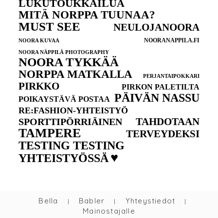
LUKUTOUKKAILUA
MITÄ NORPPA TUUNAA?
MUST SEE
NEULOJANOORA
NOORANAPPILA.FI
NOORA KUVAA
NOORA NÄPPILÄ PHOTOGRAPHY
NOORA TYKKÄÄ
NORPPA MATKALLA
PERJANTAIPOKKARI
PIRKKO
PIRKON PALETILTA
PÄIVÄN NASSU
POIKAYSTÄVÄ POSTAA
RE:FASHION-YHTEISTYÖ
TAHDOTAAN
SPORTTIPÖRRIÄINEN
TAMPERE
TERVEYDEKSI
TESTING TESTING
♥
YHTEISTYÖSSÄ
Bella
Babler
Yhteystiedot
|
|
|
Mainostajalle