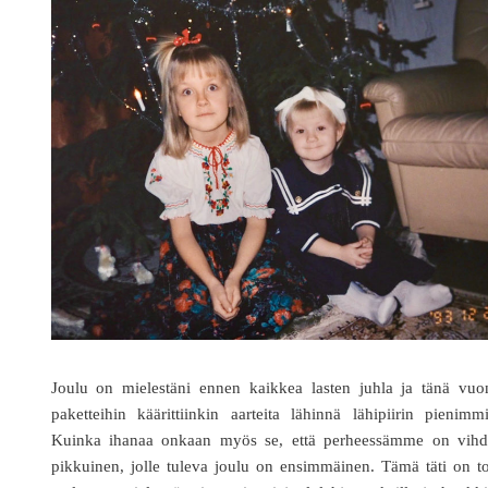
Joulu on mielestäni ennen kaikkea lasten juhla ja tänä vuo
paketteihin käärittiinkin aarteita lähinnä lähipiirin pienimmi
Kuinka ihanaa onkaan myös se, että perheessämme on vihd
pikkuinen, jolle tuleva joulu on ensimmäinen. Tämä täti on t