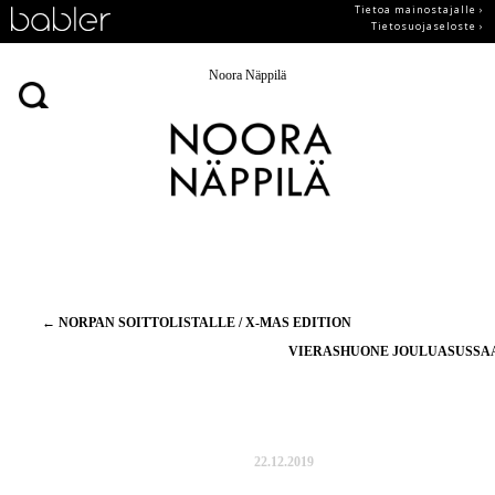
Tietoa mainostajalle ›
Tietosuojaseloste ›
Noora Näppilä
Artikkelien
←
NORPAN SOITTOLISTALLE / X-MAS EDITION
selaus
VIERASHUONE JOULUASUSS
22.12.2019