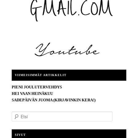
VIIMEISIMMÄT ARTIKKELIT
PIENI JOULUTERVEHDYS
HEI VAAN HEINÄKUU
SADEPÄIVÄN JUOMA (KIRJAVINKIN KERA!)
E
t
s
i
SIVUT