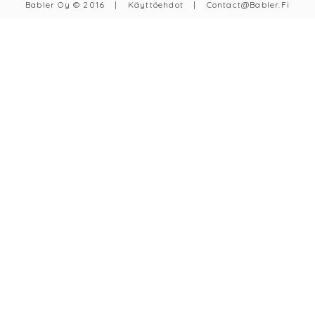
Babler Oy © 2016
|
Käyttöehdot
|
Contact@babler.fi