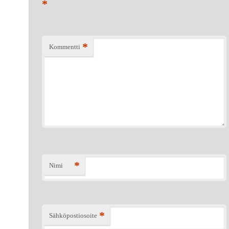
*
*
Kommentti
*
Nimi
*
Sähköpostiosoite