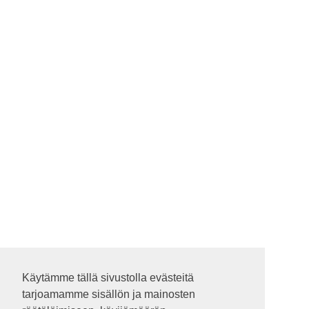
Käytämme tällä sivustolla evästeitä
Käytämme tällä sivustolla evästeitä
tarjoamamme sisällön ja mainosten
tarjoamamme sisällön ja mainosten