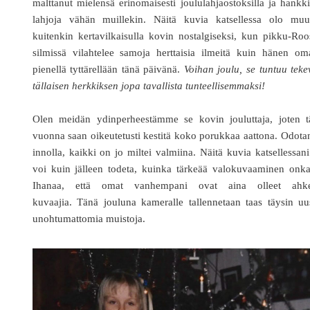
malttanut mielensä erinomaisesti joululahjaostoksilla ja hankk
lahjoja vähän muillekin. Näitä kuvia katsellessa olo muut
kuitenkin kertavilkaisulla kovin nostalgiseksi, kun pikku-Ro
silmissä vilahtelee samoja herttaisia ilmeitä kuin hänen om
pienellä tyttärellään tänä päivänä.
Voihan joulu, se tuntuu tek
tällaisen herkkiksen jopa tavallista tunteellisemmaksi!
Olen meidän ydinperheestämme se kovin jouluttaja, joten t
vuonna saan oikeutetusti kestitä koko porukkaa aattona. Odota
innolla, kaikki on jo miltei valmiina. Näitä kuvia katsellessan
voi kuin jälleen todeta, kuinka tärkeää valokuvaaminen onka
Ihanaa, että omat vanhempani ovat aina olleet ahke
kuvaajia.
Tänä jouluna kameralle tallennetaan taas täysin uu
unohtumattomia muistoja.