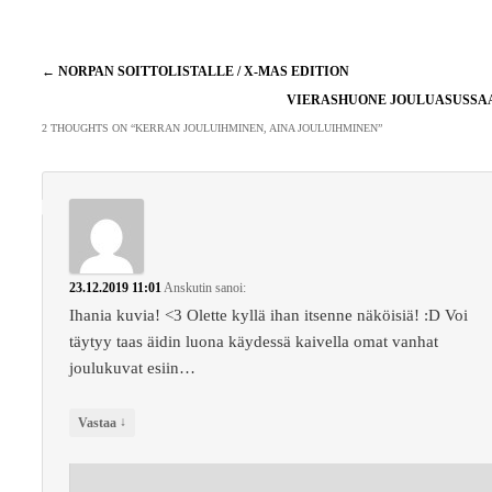
Artikkelien
←
NORPAN SOITTOLISTALLE / X-MAS EDITION
selaus
VIERASHUONE JOULUASUSS
2 THOUGHTS ON “
KERRAN JOULUIHMINEN, AINA JOULUIHMINEN
”
23.12.2019 11:01
Anskutin
sanoi:
Ihania kuvia! <3 Olette kyllä ihan itsenne näköisiä! :D Voi
täytyy taas äidin luona käydessä kaivella omat vanhat
joulukuvat esiin…
↓
Vastaa