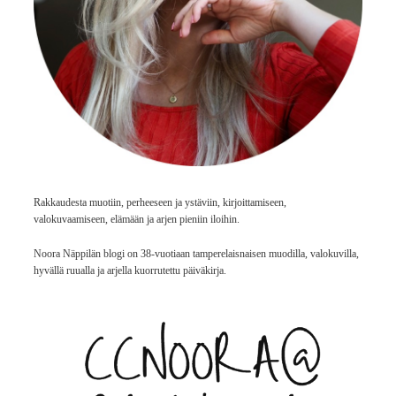
Rakkaudesta muotiin, perheeseen ja ystäviin, kirjoittamiseen,
valokuvaamiseen, elämään ja arjen pieniin iloihin.
Noora Näppilän blogi on 38-vuotiaan tamperelaisnaisen muodilla, valokuvilla,
hyvällä ruualla ja arjella kuorrutettu päiväkirja.