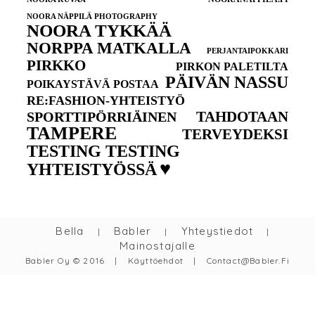
NOORA NÄPPILÄ PHOTOGRAPHY
NOORA TYKKÄÄ
NORPPA MATKALLA
PERJANTAIPOKKARI
PIRKKO
PIRKON PALETILTA
PÄIVÄN NASSU
POIKAYSTÄVÄ POSTAA
RE:FASHION-YHTEISTYÖ
TAHDOTAAN
SPORTTIPÖRRIÄINEN
TAMPERE
TERVEYDEKSI
TESTING TESTING
♥
YHTEISTYÖSSÄ
Bella
Babler
Yhteystiedot
|
|
|
Mainostajalle
Babler Oy © 2016
|
Käyttöehdot
|
Contact@babler.fi