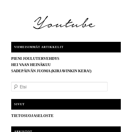
VIIMEISIMMÄT ARTIKKELIT
PIENI JOULUTERVEHDYS
HEI VAAN HEINÄKUU
SADEPÄIVÄN JUOMA (KIRJAVINKIN KERA!)
E
t
s
i
SIVUT
TIETOSUOJASELOSTE
ARKISTOT