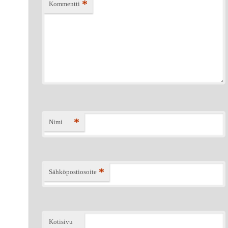
*
Kommentti
*
Nimi
*
Sähköpostiosoite
Kotisivu