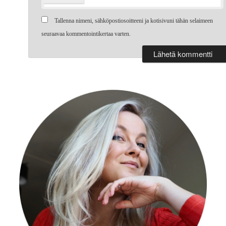
Tallenna nimeni, sähköpostiosoitteeni ja kotisivuni tähän selaimeen
seuraavaa kommentointikertaa varten.