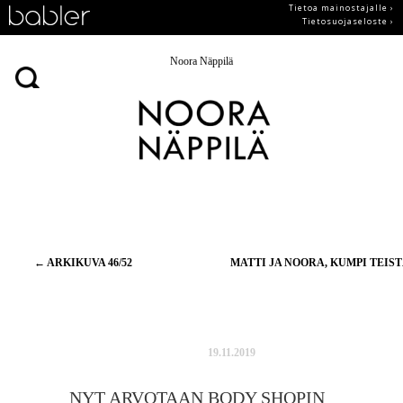
Tietoa mainostajalle ›
Tietosuojaseloste ›
Noora Näppilä
Artikkelien
←
ARKIKUVA 46/52
MATTI JA NOORA, KUMPI TEIS
selaus
19.11.2019
NYT ARVOTAAN BODY SHOPIN