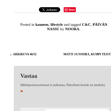
Save
Posted in
kauneus
,
lifestyle
and tagged
C&C
,
PÄIVÄN
NASSU
by
NOORA
.
Artikkelien
←
ARKIKUVA 46/52
MATTI JA NOORA, KUMPI TEIS
selaus
Vastaa
Sähköpostiosoitettasi ei julkaista.
Pakolliset kentät on merkitty
*