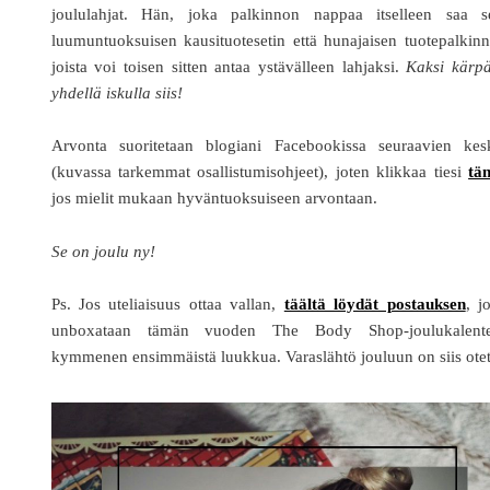
joululahjat. Hän, joka palkinnon nappaa itselleen saa s
luumuntuoksuisen kausituotesetin että hunajaisen tuotepalkin
joista voi toisen sitten antaa ystävälleen lahjaksi.
Kaksi kärpä
yhdellä iskulla siis!
Arvonta suoritetaan blogiani Facebookissa seuraavien kes
(kuvassa tarkemmat osallistumisohjeet), joten klikkaa tiesi
tä
jos mielit mukaan hyväntuoksuiseen arvontaan.
Se on joulu ny!
Ps. Jos uteliaisuus ottaa vallan,
täältä löydät postauksen
, j
unboxataan tämän vuoden The Body Shop-joulukalente
kymmenen ensimmäistä luukkua. Varaslähtö jouluun on siis otet