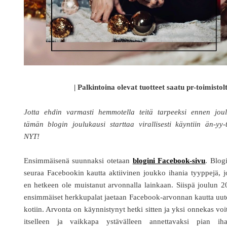
| Palkintoina olevat tuotteet saatu pr-toimistolt
Jotta ehdin varmasti hemmotella teitä tarpeeksi ennen joul
tämän blogin joulukausi starttaa virallisesti käyntiin än-yy-
NYT!
Ensimmäisenä suunnaksi otetaan
blogini Facebook-sivu
. Blog
seuraa Facebookin kautta aktiivinen joukko ihania tyyppejä, j
en hetkeen ole muistanut arvonnalla lainkaan. Siispä joulun 
ensimmäiset herkkupalat jaetaan Facebook-arvonnan kautta uu
kotiin. Arvonta on käynnistynyt hetki sitten ja yksi onnekas voi
itselleen ja vaikkapa ystävälleen annettavaksi pian iha