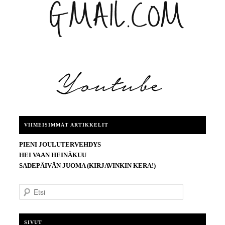
VIIMEISIMMÄT ARTIKKELIT
PIENI JOULUTERVEHDYS
HEI VAAN HEINÄKUU
SADEPÄIVÄN JUOMA (KIRJAVINKIN KERA!)
E
t
s
i
SIVUT