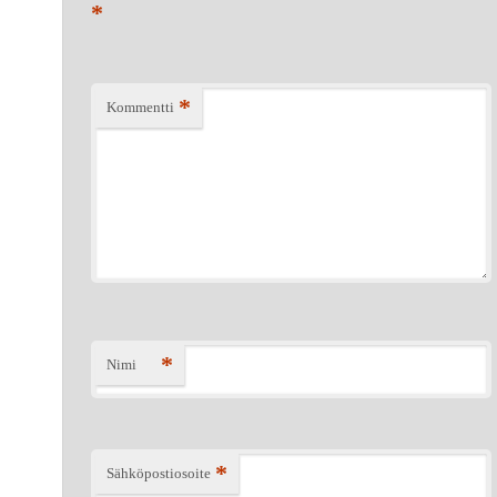
*
*
Kommentti
*
Nimi
*
Sähköpostiosoite