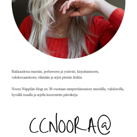
Rakkaudesta muotiin, perheeseen ja ystäviin, kirjoittamiseen,
valokuvaamiseen, elämään ja arjen pieniin iloihin.
Noora Näppilän blogi on 38-vuotiaan tamperelaisnaisen muodilla, valokuvilla,
hyvällä ruualla ja arjella kuorrutettu päiväkirja.