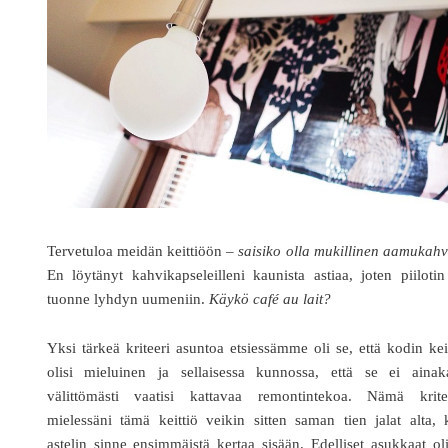
Tervetuloa meidän keittiöön –
saisiko olla mukillinen aamukah
En löytänyt kahvikapseleilleni kaunista astiaa, joten piiloti
tuonne lyhdyn uumeniin.
Käykö café au lait?
Yksi tärkeä kriteeri asuntoa etsiessämme oli se, että kodin kei
olisi mieluinen ja sellaisessa kunnossa, että se ei ainak
välittömästi vaatisi kattavaa remontintekoa. Nämä kritee
mielessäni tämä keittiö veikin sitten saman tien jalat alta,
astelin sinne ensimmäistä kertaa sisään. Edelliset asukkaat ol