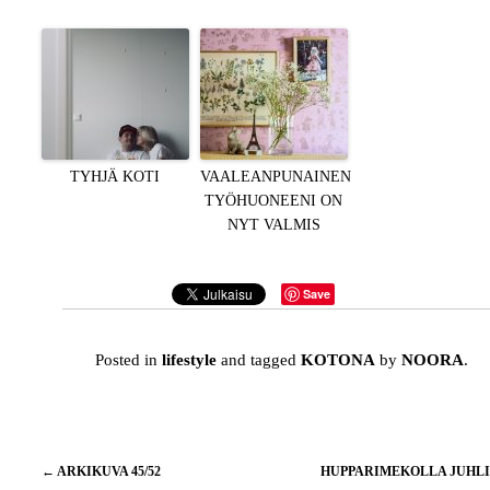
TYHJÄ KOTI
VAALEANPUNAINEN
TYÖHUONEENI ON
NYT VALMIS
Save
Posted in
lifestyle
and tagged
KOTONA
by
NOORA
.
Artikkelien
←
ARKIKUVA 45/52
HUPPARIMEKOLLA JUHL