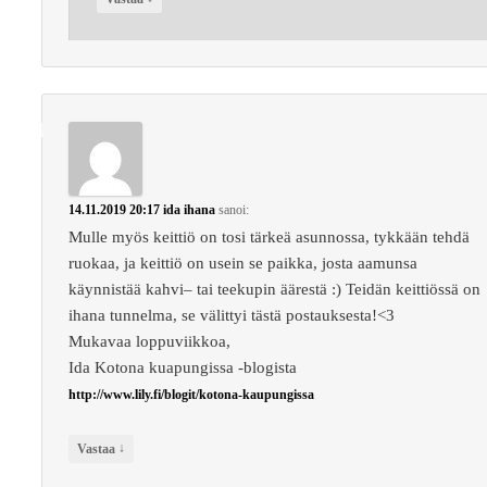
14.11.2019 20:17
ida ihana
sanoi:
Mulle myös keittiö on tosi tärkeä asunnossa, tykkään tehdä
ruokaa, ja keittiö on usein se paikka, josta aamunsa
käynnistää kahvi– tai teekupin äärestä :) Teidän keittiössä on
ihana tunnelma, se välittyi tästä postauksesta!<3
Mukavaa loppuviikkoa,
Ida Kotona kuapungissa -blogista
http://www.lily.fi/blogit/kotona-kaupungissa
↓
Vastaa