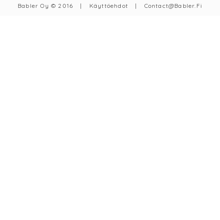
Babler Oy © 2016
|
Käyttöehdot
|
Contact@babler.fi