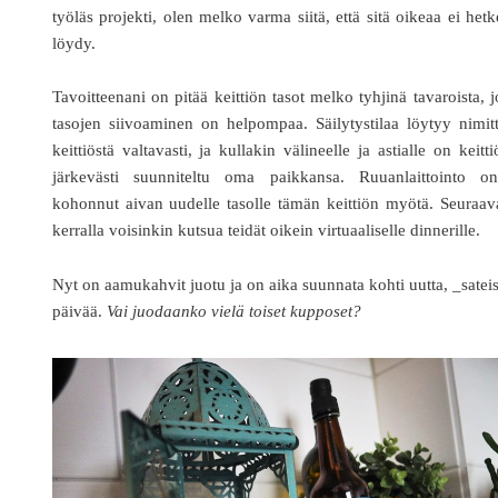
työläs projekti, olen melko varma siitä, että sitä oikeaa ei het
löydy.
Tavoitteenani on pitää keittiön tasot melko tyhjinä tavaroista, j
tasojen siivoaminen on helpompaa. Säilytystilaa löytyy nimit
keittiöstä valtavasti, ja kullakin välineelle ja astialle on keitt
järkevästi suunniteltu oma paikkansa. Ruuanlaittointo on
kohonnut aivan uudelle tasolle tämän keittiön myötä. Seuraav
kerralla voisinkin kutsua teidät oikein virtuaaliselle dinnerille.
Nyt on aamukahvit juotu ja on aika suunnata kohti uutta, _satei
päivää.
Vai juodaanko vielä toiset kupposet?