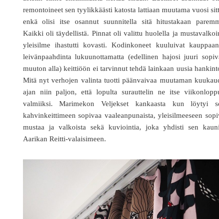
remontoineet sen tyylikkäästi katosta lattiaan muutama vuosi sit
enkä olisi itse osannut suunnitella sitä hitustakaan paremm
Kaikki oli täydellistä. Pinnat oli valittu huolella ja mustavalko
yleisilme ihastutti kovasti. Kodinkoneet kuuluivat kauppaan
leivänpaahdinta lukuunottamatta (edellinen hajosi juuri sopiv
muuton alla) keittiöön ei tarvinnut tehdä lainkaan uusia hankint
Mitä nyt verhojen valinta tuotti päänvaivaa muutaman kuukau
ajan niin paljon, että lopulta surauttelin ne itse viikonlop
valmiiksi. Marimekon Veljekset kankaasta kun löytyi s
kahvinkeittimeen sopivaa vaaleanpunaista, yleisilmeeseen sop
mustaa ja valkoista sekä kuviointia, joka yhdisti sen kauni
Aarikan Reitti-valaisimeen.