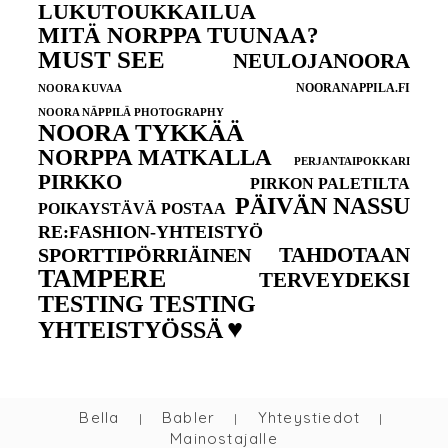
LUKUTOUKKAILUA
MITÄ NORPPA TUUNAA?
MUST SEE
NEULOJANOORA
NOORANAPPILA.FI
NOORA KUVAA
NOORA NÄPPILÄ PHOTOGRAPHY
NOORA TYKKÄÄ
NORPPA MATKALLA
PERJANTAIPOKKARI
PIRKKO
PIRKON PALETILTA
PÄIVÄN NASSU
POIKAYSTÄVÄ POSTAA
RE:FASHION-YHTEISTYÖ
TAHDOTAAN
SPORTTIPÖRRIÄINEN
TAMPERE
TERVEYDEKSI
TESTING TESTING
♥
YHTEISTYÖSSÄ
Bella
Babler
Yhteystiedot
|
|
|
Mainostajalle