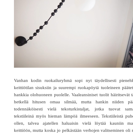
Vanhan kodin ruokailuryhmä sopi nyt täydellisesti pieneh
keittiötilan sisuksiin ja suurempi ruokapöytä tuoleineen päätet
hankkia olohuoneen puolelle. Vaaleansiniset tuolit häiritsevät t
hetkellä hitusen omaa silmää, mutta hankin niiden pää
todennäköisesti vielä tekoturkistaljat, jotka tuovat sama
tekstiileinä myös hieman lämpöä ilmeeseen. Tekstiileistä pu
ollen, talvea ajatellen haluaisin vielä löytää kauniin ma
keittiöön, mutta koska jo pelkästään verhojen valitseminen oli 