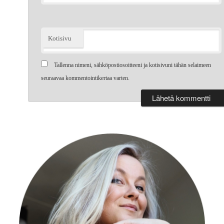
Kotisivu
Tallenna nimeni, sähköpostiosoitteeni ja kotisivuni tähän selaimeen
seuraavaa kommentointikertaa varten.