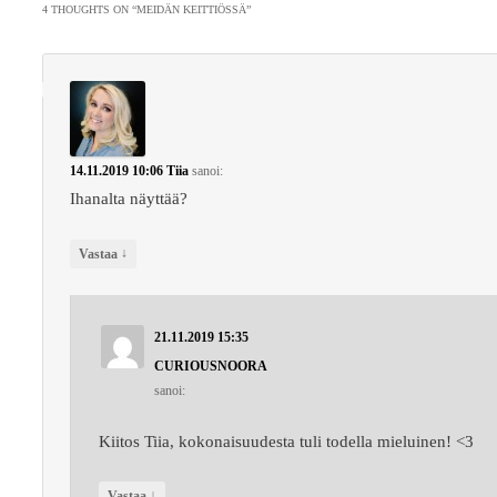
selaus
4 THOUGHTS ON “
MEIDÄN KEITTIÖSSÄ
”
14.11.2019 10:06
Tiia
sanoi:
Ihanalta näyttää?
↓
Vastaa
21.11.2019 15:35
CURIOUSNOORA
sanoi:
Kiitos Tiia, kokonaisuudesta tuli todella mieluinen! <3
↓
Vastaa