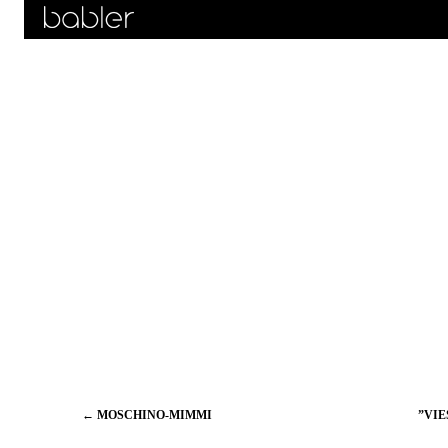
Artikkelien
←
MOSCHINO-MIMMI
”VIE
selaus