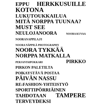
HERKKUSUILLE
EPPU
KOTONA
LUKUTOUKKAILUA
MITÄ NORPPA TUUNAA?
MUST SEE
NEULOJANOORA
NOORA KUVAA
NOORANAPPILA.FI
NOORA NÄPPILÄ PHOTOGRAPHY
NOORA TYKKÄÄ
NORPPA MATKALLA
PIRKKO
PERJANTAIPOKKARI
PIRKON PALETILTA
POIKAYSTÄVÄ POSTAA
PÄIVÄN NASSU
RE:FASHION-YHTEISTYÖ
SPORTTIPÖRRIÄINEN
TAMPERE
TAHDOTAAN
TERVEYDEKSI