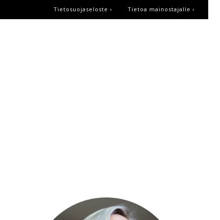
Tietosuojaseloste ›
Tietoa mainostajalle ›