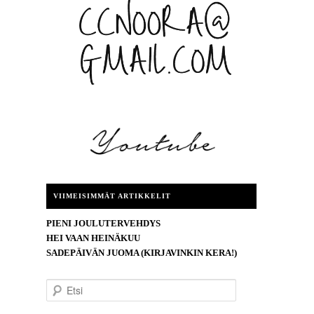
VIIMEISIMMÄT ARTIKKELIT
PIENI JOULUTERVEHDYS
HEI VAAN HEINÄKUU
SADEPÄIVÄN JUOMA (KIRJAVINKIN KERA!)
E
t
s