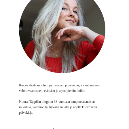
Rakkaudesta muotiin, perheeseen ja ystäviin, kirjoittamiseen,
valokuvaamiseen, elämään ja arjen pieniin iloihin.
Noora Näppilän blogi on 38-vuotiaan tamperelaisnaisen
muodilla, valokuvilla, hyvällä ruualla ja arjella kuorrutettu
päiväkirja.