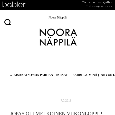
Tietoa mainostajalle ›
Tietosuojaseloste ›
Noora Näppilä
Artikkelien
←
KISAKATSOMON PARHAAT PARSAT
BARBIE & MINÄ (+ARVONT
selaus
7.5.2018
JOPAS OLI MELKOINEN VIIKONLOPPU!