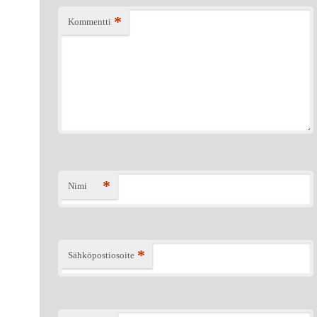
*
Kommentti
*
Nimi
*
Sähköpostiosoite