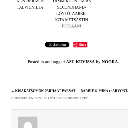
KUN HERÄSIN
TAMMIKUUN PARAS
TALVIUNILTA
SECONDHAND-
LÖYTÖ: AARRE,
JOTA METSÄSTIN
PITKÄÄN!
Save
Posted in and tagged
ASU KUVISSA
by
NOORA
.
Artikkelien
←
KISAKATSOMON PARHAAT PARSAT
BARBIE & MINÄ (+ARVONT
selaus
4 THOUGHTS ON “
JOPAS OLI MELKOINEN VIIKONLOPPU!
”