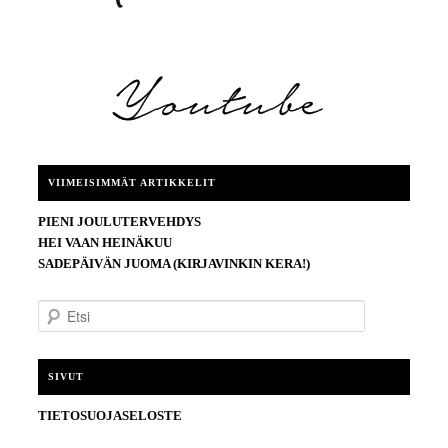
VIIMEISIMMÄT ARTIKKELIT
PIENI JOULUTERVEHDYS
HEI VAAN HEINÄKUU
SADEPÄIVÄN JUOMA (KIRJAVINKIN KERA!)
E
t
s
i
SIVUT
TIETOSUOJASELOSTE