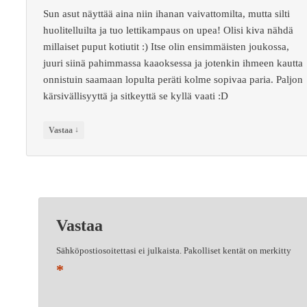
Sun asut näyttää aina niin ihanan vaivattomilta, mutta silti
huolitelluilta ja tuo lettikampaus on upea! Olisi kiva nähdä
millaiset puput kotiutit :) Itse olin ensimmäisten joukossa,
juuri siinä pahimmassa kaaoksessa ja jotenkin ihmeen kautta
onnistuin saamaan lopulta peräti kolme sopivaa paria. Paljon
kärsivällisyyttä ja sitkeyttä se kyllä vaati :D
↓
Vastaa
Vastaa
Sähköpostiosoitettasi ei julkaista.
Pakolliset kentät on merkitty
*