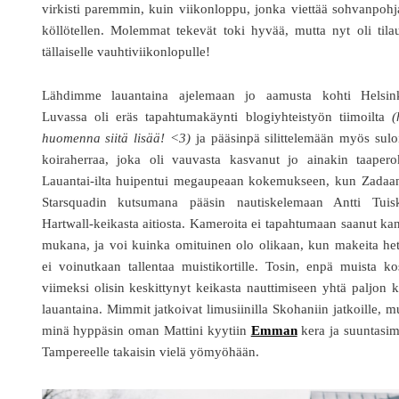
virkisti paremmin, kuin viikonloppu, jonka viettää sohvanpohj
köllötellen. Molemmat tekevät toki hyvää, mutta nyt oli tila
tällaiselle vauhtiviikonlopulle!
Lähdimme lauantaina ajelemaan jo aamusta kohti Helsink
Luvassa oli eräs tapahtumakäynti blogiyhteistyön tiimoilta
(h
huomenna siitä lisää! <3)
ja pääsinpä silittelemään myös sulo
koiraherraa, joka oli vauvasta kasvanut jo ainakin taaperok
Lauantai-ilta huipentui megaupeaan kokemukseen, kun Zadaan
Starsquadin kutsumana pääsin nautiskelemaan Antti Tuis
Hartwall-keikasta aitiosta. Kameroita ei tapahtumaan saanut ka
mukana, ja voi kuinka omituinen olo olikaan, kun makeita he
ei voinutkaan tallentaa muistikortille. Tosin, enpä muista k
viimeksi olisin keskittynyt keikasta nauttimiseen yhtä paljon 
lauantaina. Mimmit jatkoivat limusiinilla Skohaniin jatkoille, m
minä hyppäsin oman Mattini kyytiin
Emman
kera ja suuntasi
Tampereelle takaisin vielä yömyöhään.