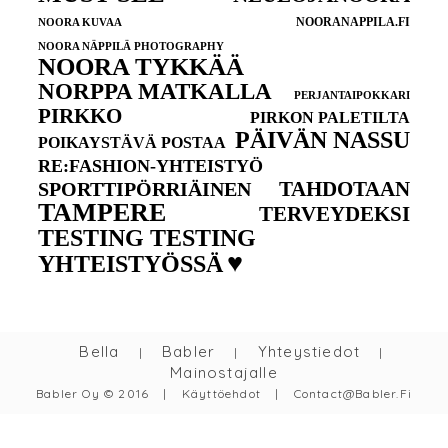
NOORANAPPILA.FI
NOORA KUVAA
NOORA NÄPPILÄ PHOTOGRAPHY
NOORA TYKKÄÄ
NORPPA MATKALLA
PERJANTAIPOKKARI
PIRKKO
PIRKON PALETILTA
PÄIVÄN NASSU
POIKAYSTÄVÄ POSTAA
RE:FASHION-YHTEISTYÖ
TAHDOTAAN
SPORTTIPÖRRIÄINEN
TAMPERE
TERVEYDEKSI
TESTING TESTING
♥
YHTEISTYÖSSÄ
Bella
Babler
Yhteystiedot
|
|
|
Mainostajalle
Babler Oy © 2016
|
Käyttöehdot
|
Contact@babler.fi