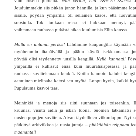
vain toisella puolella.
Voin kertoa, että ?&%?!!”&##%!
J
Jouduimmekin siis pitkän jonon hännille, ja kun pääsimme lop
sisälle, pöydän ympärillä oli sellainen kaaos, että luovuti
suosiolla. Toki tuokaan reissu ei hukkaan mennyt, pää
vaihtamaan rauhassa pitkästä aikaa kuulumisia Ellin kanssa.
Mutta en antanut periksi!
Lähdimme kaupungilla käymään vi
myöhemmin iltapäivällä ja päätin käydä tsekkaamassa jo
pöytää olisi täydennetty uusilla kengillä.
Kyllä kannatti!
Pöy
ympärillä ei kuhissut enää kuin muurahaispesässä ja pää
rauhassa sovittelemaan kenkiä. Kotiin kannoin kahdet kengät
aamuinen mielipaha katosi sen myötä. Loppu hyvin, kaikki hy
Pupulauma kasvoi taas.
Meininkiä ja menoja siis riitti suuntaan jos toiseenkin. Il
kruunasi visiitti äidin ja iskän luona, Suomen lätkämatsi s
uusien popojen sovittelu. Aivan täydellinen viikonloppu. Nyt k
pätkittyä arkiviikkoa ja uusia juttuja –
pitäkäähän reippaan let
maanantai!