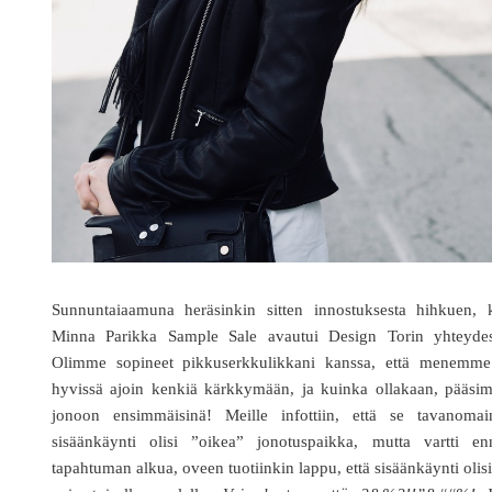
Sunnuntaiaamuna heräsinkin sitten innostuksesta hihkuen, 
Minna Parikka Sample Sale avautui Design Torin yhteydes
Olimme sopineet pikkuserkkulikkani kanssa, että menemme
hyvissä ajoin kenkiä kärkkymään, ja kuinka ollakaan, pääsi
jonoon ensimmäisinä! Meille infottiin, että se tavanomai
sisäänkäynti olisi ”oikea” jonotuspaikka, mutta vartti en
tapahtuman alkua, oveen tuotiinkin lappu, että sisäänkäynti olis