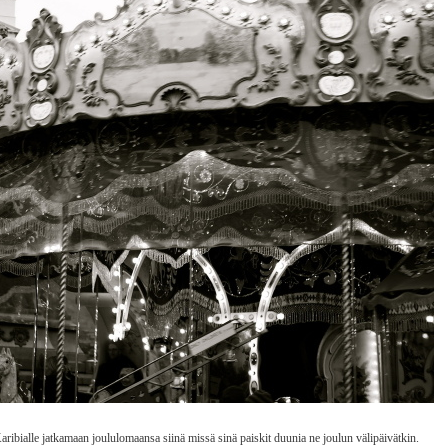
aribialle jatkamaan joululomaansa siinä missä sinä paiskit duunia ne joulun välipäivätkin.