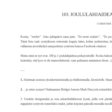
101 JOULULAHJAIDE
CURIOUSER 
Koska,
”miehet”
. Joka juhlapäivä sama juttu.
”En tartte mitään”
,
”No jos
Tämä lista vaati syntyäkseen seitsemän kuppia lattea, kolme joulutorttua, k
vallatonta aivoriiheilyä naispuolisten ystävieni kanssa Facebook-chatissä.
Mutta siinä ne nyt ovat. 100 ja 1 joululahjaideaa poikaystävälle. Koska halusin 
kuitenkin, että kyse ei ole mainoslinkeistä, vaan puhtaasta auttamisen ilosta. ;)
—-
1.
Aloitetaan asioista yksinkertaisimmalla ja edullisimmalla,
läsnäololla
. Ilma
2.
.. ja sitten asiaan!
Ottakaamme Bridget Jonesin Mark Darcystä esimerkkiä 
3. Unohda designmukit ja osta askarteluliikkeestä kynät, joilla voit piirtä
näppärästi syntyvät esimerkiksi mukit, joihin kirjoitat paksulla mustalla tussi