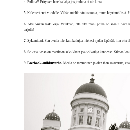
4. Pulkka!! Erityisen hauska lahja jos jouluna ei ole lunta.
5.
Kalenteri ensi vuodelle. Vähän mielikuvituksetonta, mutta käytännöllistä. Ps
6.
Aku Ankan taskukirja. Veikkaan, että aika moni poika on saanut näitä lap
tarjolla!
7.
Sykemittari. Sen avulla näet kuinka lujaa miehesi sydän läpättää, kun olet l
8.
Se kirja, jossa on maailman seksikkäin jääkiekkoilija kannessa. Silmäniloa s
9.
Facebook-suihkuverho
. Meillä on tämmöinen ja olen ihan satavarma, että