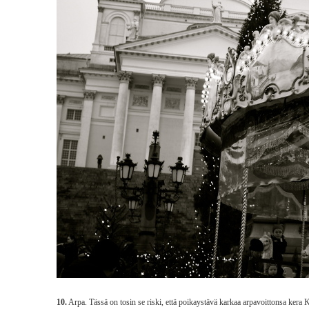
10.
Arpa. Tässä on tosin se riski, että poikaystävä karkaa arpavoittonsa kera K