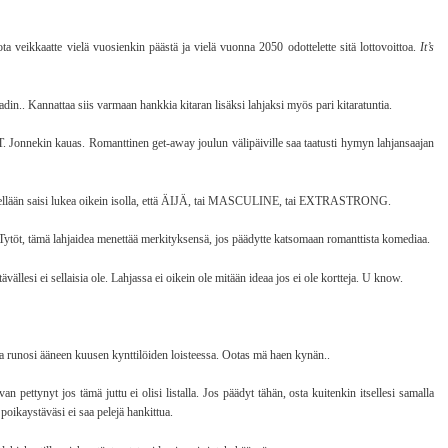
ota veikkaatte vielä vuosienkin päästä ja vielä vuonna 2050 odottelette sitä lottovoittoa.
It’s
adin.. Kannattaa siis varmaan hankkia kitaran lisäksi lahjaksi myös pari kitaratuntia.
T. Jonnekin kauas. Romanttinen get-away joulun välipäiville saa taatusti hymyn lahjansaajan
lellään saisi lukea oikein isolla, että ÄIJÄ, tai MASCULINE, tai EXTRASTRONG.
Tytöt, tämä lahjaidea menettää merkityksensä, jos päädytte katsomaan romanttista komediaa.
ävällesi ei sellaisia ole. Lahjassa ei oikein ole mitään ideaa jos ei ole kortteja. U know.
a runosi ääneen kuusen kynttilöiden loisteessa. Ootas mä haen kynän..
an pettynyt jos tämä juttu ei olisi listalla. Jos päädyt tähän, osta kuitenkin itsellesi samalla
poikaystäväsi ei saa pelejä hankittua.