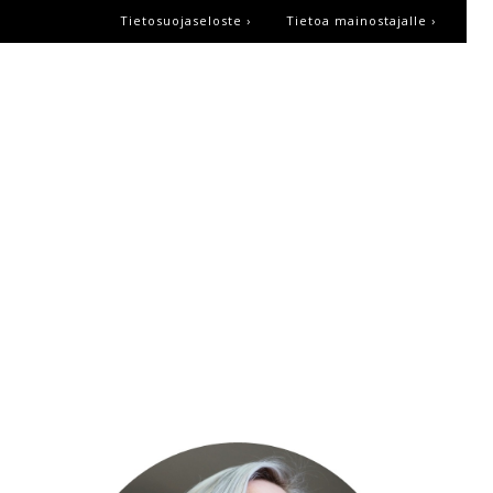
Tietosuojaseloste ›
Tietoa mainostajalle ›