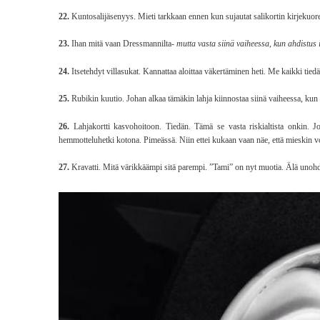
22.
Kuntosalijäsenyys. Mieti tarkkaan ennen kun sujautat salikortin kirjekuor
23.
Ihan mitä vaan Dressmannilta-
mutta vasta siinä vaiheessa, kun ahdistus 
24.
Itsetehdyt villasukat. Kannattaa aloittaa väkertäminen heti. Me kaikki ti
25.
Rubikin kuutio. Johan alkaa tämäkin lahja kiinnostaa siinä vaiheessa, kun 
26.
Lahjakortti kasvohoitoon. Tiedän. Tämä se vasta riskialtista onkin. Jos 
hemmotteluhetki kotona. Pimeässä. Niin ettei kukaan vaan näe, että mieskin voi
27.
Kravatti. Mitä värikkäämpi sitä parempi. ”Tami” on nyt muotia. Älä unohd