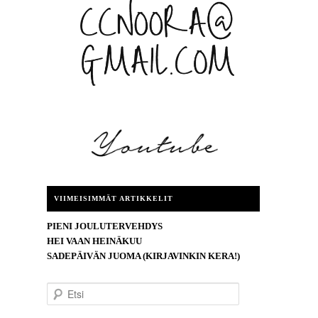
VIIMEISIMMÄT ARTIKKELIT
PIENI JOULUTERVEHDYS
HEI VAAN HEINÄKUU
SADEPÄIVÄN JUOMA (KIRJAVINKIN KERA!)
E
t
s