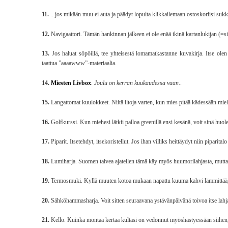
11.
.. jos mikään muu ei auta ja päädyt lopulta klikkailemaan ostoskoriisi sukkia
12.
Navigaattori. Tämän hankinnan jälkeen ei ole enää ikinä kartanlukijan (=sin
13.
Jos haluat söpöillä, tee yhteisestä lomamatkastanne kuvakirja. Itse o
taattua ”aaaawww”-materiaalia.
14.
Miesten Livbox
.
Joulu on kerran kuukaudessa vaan
..
15.
Langattomat kuulokkeet. Niitä iltoja varten, kun mies pitää kädessään mie
16.
Golfkurssi. Kun miehesi lätkii palloa greenillä ensi kesänä, voit sinä huolett
17.
Piparit. Itsetehdyt, itsekoristellut. Jos ihan villiks heittäydyt niin piparitalo
18.
Lumiharja. Suomen talvea ajatellen tämä käy myös huumorilahjasta, mutta kun 
19.
Termosmuki. Kyllä muuten kotoa mukaan napattu kuuma kahvi lämmittää, ku
20.
Sähköhammasharja. Voit sitten seuraavana ystävänpäivänä toivoa itse lahj
21.
Kello. Kuinka montaa kertaa kultasi on vedonnut myöshästyessään siihen, e