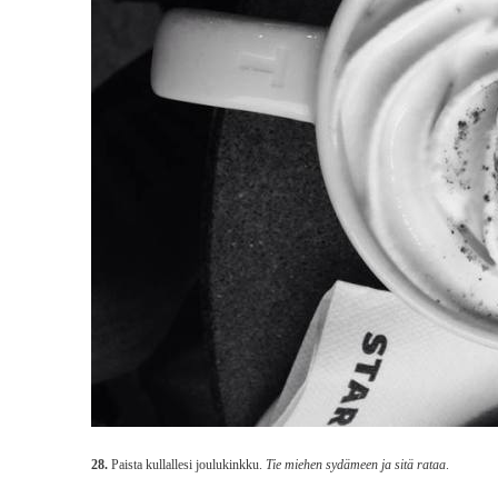
28.
Paista kullallesi joulukinkku.
Tie miehen sydämeen ja sitä rataa
.