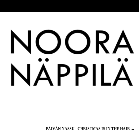
PÄIVÄN NASSU : CHRISTMAS IS IN THE HAIR
→