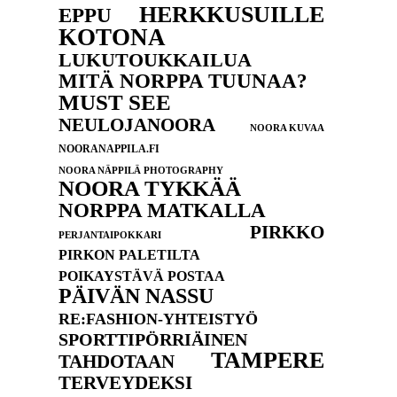
HERKKUSUILLE
EPPU
KOTONA
LUKUTOUKKAILUA
MITÄ NORPPA TUUNAA?
MUST SEE
NEULOJANOORA
NOORA KUVAA
NOORANAPPILA.FI
NOORA NÄPPILÄ PHOTOGRAPHY
NOORA TYKKÄÄ
NORPPA MATKALLA
PIRKKO
PERJANTAIPOKKARI
PIRKON PALETILTA
POIKAYSTÄVÄ POSTAA
PÄIVÄN NASSU
RE:FASHION-YHTEISTYÖ
SPORTTIPÖRRIÄINEN
TAMPERE
TAHDOTAAN
TERVEYDEKSI