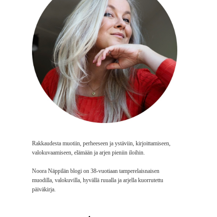
Rakkaudesta muotiin, perheeseen ja ystäviin, kirjoittamiseen,
valokuvaamiseen, elämään ja arjen pieniin iloihin.
Noora Näppilän blogi on 38-vuotiaan tamperelaisnaisen
muodilla, valokuvilla, hyvällä ruualla ja arjella kuorrutettu
päiväkirja.