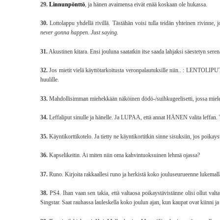
29.
Linnunpönttö
, ja hänen avaimensa eivät enää koskaan ole hukassa.
30.
Lottolappu yhdellä rivillä. Tästähän voisi tulla teidän yhteinen rivinne, j
never gonna happen
.
Just saying
.
31.
Akustinen kitara. Ensi jouluna saatatkin itse saada lahjaksi säestetyn seren
32.
Jos mietit vielä käyttötarkoitusta veronpalautuksille niin.. : LENTOLIPU
huulille.
33.
Mahdollisimman miehekkään näköinen dödö-/suihkugeelisetti, jossa mie
34.
Leffaliput sinulle ja hänelle. Ja LUPAA, että annat HÄNEN valita leffan. 
35.
Käyntikorttikotelo. Ja tietty ne käyntikortitkin sinne sisuksiin, jos poikayst
36.
Kapselikeitin. Ai miten niin oma kahvintuoksuinen lehmä ojassa?
37.
Runo. Kirjoita rakkaallesi runo ja herkistä koko jouluseurueenne lukemall
38.
PS4. Ihan vaan sen takia, että valtaosa poikaystävistänne olisi ollut valtav
Singstar. Saat rauhassa lauleskella koko joulun ajan, kun kaupat ovat kiinni ja 