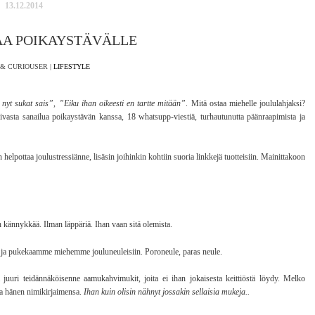
13.12.2014
AA POIKAYSTÄVÄLLE
& CURIOUSER |
LIFESTYLE
 nyt sukat sais”
,
”Eiku ihan oikeesti en tartte mitään”
. Mitä ostaa miehelle joululahjaksi?
iivasta sanailua poikaystävän kanssa, 18 whatsupp-viestiä, turhautunutta päänraapimista ja
helpottaa joulustressiänne, lisäsin joihinkin kohtiin suoria linkkejä tuotteisiin. Mainittakoon
n kännykkää. Ilman läppäriä. Ihan vaan sitä olemista.
ja pukekaamme miehemme jouluneuleisiin. Poroneule, paras neule.
ä juuri teidännäköisenne aamukahvimukit, joita ei ihan jokaisesta keittiöstä löydy. Melko
lla hänen nimikirjaimensa.
Ihan kuin olisin nähnyt jossakin sellaisia mukeja..