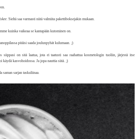
een.
iskee
. Sieltä saa varmasti niitä valmiita pakettiboksejakin mukaan.
edämme kuinka vaikeaa se kantapään kutominen on.
anoppilassa pitäisi saada joulunpyhät kulumaan. ;)
siippasi on sitä laatua, jota ei taatusti saa raahattua kosmetologin tuoliin, järjestä itse
 käydä kasvohoidossa. Ja jopa nauttia siitä. ;)
a saman sarjan taskuliinaa.