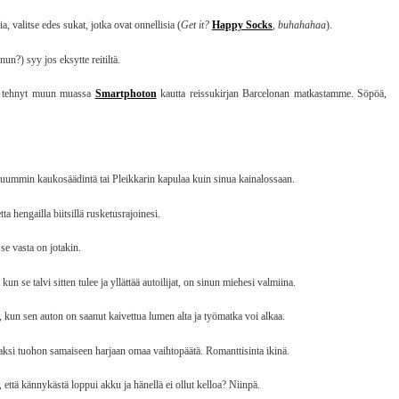
, valitse edes sukat, jotka ovat onnellisia (
Get it?
Happy Socks
,
buhahahaa
).
un?) syy jos eksytte reitiltä.
len tehnyt muun muassa
Smartphoton
kautta reissukirjan Barcelonan matkastamme. Söpöä,
luummin kaukosäädintä tai Pleikkarin kapulaa kuin sinua kainalossaan.
a hengailla biitsillä rusketusrajoinesi.
 se vasta on jotakin.
se talvi sitten tulee ja yllättää autoilijat, on sinun miehesi valmiina.
n sen auton on saanut kaivettua lumen alta ja työmatka voi alkaa.
aksi tuohon samaiseen harjaan omaa vaihtopäätä. Romanttisinta ikinä.
ttä kännykästä loppui akku ja hänellä ei ollut kelloa? Niinpä.