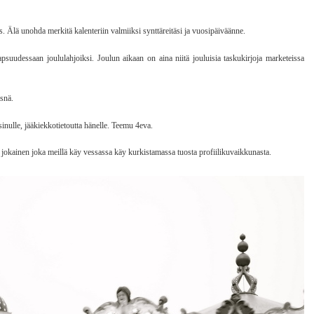
. Älä unohda merkitä kalenteriin valmiiksi synttäreitäsi ja vuosipäiväänne.
suudessaan joululahjoiksi. Joulun aikaan on aina niitä jouluisia taskukirjoja marketeissa
äsnä.
inulle, jääkiekkotietoutta hänelle. Teemu 4eva.
 jokainen joka meillä käy vessassa käy kurkistamassa tuosta profiilikuvaikkunasta.