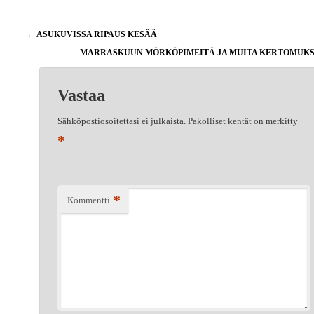
Artikkelien
←
ASUKUVISSA RIPAUS KESÄÄ
selaus
MARRASKUUN MÖRKÖPIMEITÄ JA MUITA KERTOMUK
Vastaa
Sähköpostiosoitettasi ei julkaista.
Pakolliset kentät on merkitty
*
*
Kommentti