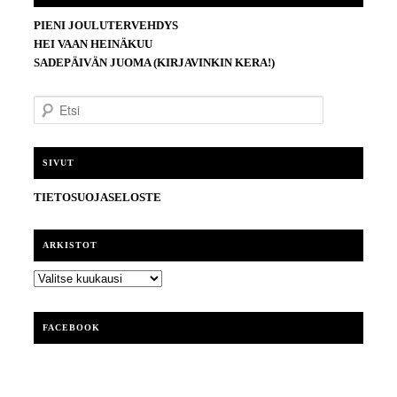
PIENI JOULUTERVEHDYS
HEI VAAN HEINÄKUU
SADEPÄIVÄN JUOMA (KIRJAVINKIN KERA!)
E
t
s
i
SIVUT
TIETOSUOJASELOSTE
ARKISTOT
ARKISTOT
FACEBOOK