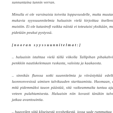
sunnuntaina tunnin verran.
Minulla ei ole varsinaisia toiveita loppuvuodelle, mutta muut
mukavia syyssuunnitelmia haluaisin vielä kirjoittaa itsellen
muistiin. Ei ole katastrofi vaikka näistä ei toteutuisi yksikään, m
pidetään peukut pystyssä.
[ n o o r a n s y y s s u u n n i t e l m a t : ]
.. haluaisin istahtaa vielä tällä viikolla Tallipihan pihakahv
penkkiin nautiskelemaan ruskasta, valoista ja kaakaosta.
.. sinnikäs flunssa sotki suunnitelmia ja viivästyttää edel
luonnonvesissä uimisen talvikauden starttaamista. Huomaan, 
mitä pidemmäksi tauon päästää, sitä vaikeammalta tuntuu aja
veteen pulahtamisesta. Haluaisin niin kovasti tänäkin talv
jatkaa avantouintia.
.. haaveilen siitä kliseisestä syyshetkestä, jossa sade rummuttaa