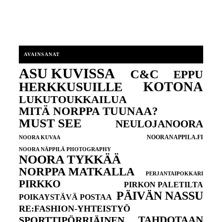
AVAINSANAT
ASU KUVISSA
C&C
EPPU
KOTONA
HERKKUSUILLE
LUKUTOUKKAILUA
MITÄ NORPPA TUUNAA?
MUST SEE
NEULOJANOORA
NOORANAPPILA.FI
NOORA KUVAA
NOORA NÄPPILÄ PHOTOGRAPHY
NOORA TYKKÄÄ
NORPPA MATKALLA
PERJANTAIPOKKARI
PIRKKO
PIRKON PALETILTA
PÄIVÄN NASSU
POIKAYSTÄVÄ POSTAA
RE:FASHION-YHTEISTYÖ
TAHDOTAAN
SPORTTIPÖRRIÄINEN