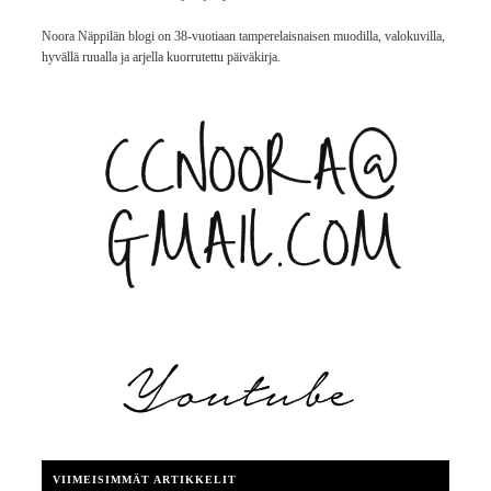
Noora Näppilän blogi on 38-vuotiaan tamperelaisnaisen muodilla, valokuvilla,
hyvällä ruualla ja arjella kuorrutettu päiväkirja.
VIIMEISIMMÄT ARTIKKELIT