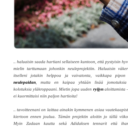
.. haluaisin saada hartiani sellaiseen kuntoon, että pystyisin hyv
mielin tarttumaan johonkin neuleprojektiin. Haluaisin väker
itselleni jotakin helppoa ja vaivatonta, vaikkapa pipon 
neulepaidan
, mutta en kaipaa yhtään lisää jomotuksia
kolotuksia yläkroppaani. Mietin jopa uuden
ryijyn
aloittamista 
ei kuormittaisi niin paljon hartioita!
.. tavoitteenani on laittaa ainakin kymmenen asiaa vaatekaapis
kiertoon ennen joulua. Tämän projektin aloitin jo tällä viiko
Myin Zadaan kautta sekä Adidaksen tennarit että iha