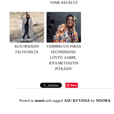
VIIME KESÄLTÄ
KUN HERÄSIN
TAMMIKUUN PARAS
TALVIUNILTA
SECONDHAND-
LÖYTÖ: AARRE,
JOTA METSÄSTIN
PITKÄÄN!
Save
Posted in
muoti
and tagged
ASU KUVISSA
by
NOORA
.