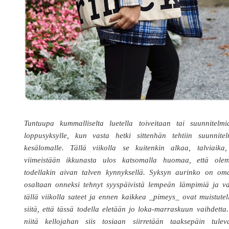
Tuntuupa kummalliselta luetella toiveitaan tai suunnitelmi
loppusyksylle, kun vasta hetki sittenhän tehtiin suunnitel
kesälomalle. Tällä viikolla se kuitenkin alkaa, talviaika,
viimeistään ikkunasta ulos katsomalla huomaa, että ole
todellakin aivan talven kynnyksellä. Syksyn aurinko on oma
osaltaan onneksi tehnyt syyspäivistä lempeän lämpimiä ja va
tällä viikolla sateet ja ennen kaikkea _pimeys_ ovat muistutel
siitä, että tässä todella eletään jo loka-marraskuun vaihdetta
niitä kellojahan siis tosiaan siirretään taaksepäin tulev