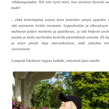
villakangastakin. Tuli niin hyvä mieli, kun aarteeni löysivät u
kodit!
.. ehkä tärkeimpänä asiana koen kuitenkin syksyä ajatellen 
että muistaisin levätä enemmän. Loppukesään ja alkusyksyyn
mahtunut paljon murheita ja ajateltavaa, ja sitä helposti uno
nauttia ja iloita murheiden keskellä pienistäkään asioista. Eli l
ja arjen pieniä iloja marraskuuhun, niitä uskallan toi
varovaisesti.
Lempeää lokakuun loppua kaikille, erityisesti juuri sinulle.