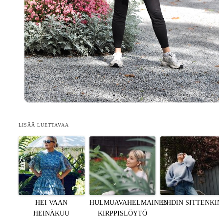
LISÄÄ LUETTAVAA
HEI VAAN
HULMUAVAHELMAINEN
EHDIN SITTENKI
HEINÄKUU
KIRPPISLÖYTÖ