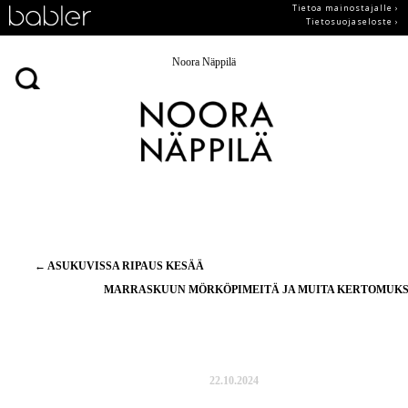
Tietoa mainostajalle ›
Tietosuojaseloste ›
Noora Näppilä
Artikkelien
←
ASUKUVISSA RIPAUS KESÄÄ
selaus
MARRASKUUN MÖRKÖPIMEITÄ JA MUITA KERTOMUK
22.10.2024