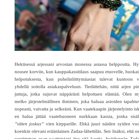
Hektisessä arjessani arvostan monessa asiassa helppoutta. H
nousee korviin, kun kauppakassitilaus saapuu etuovelle, huoka
helpotuksesta, kun puhelinliittymäasiat tulevat kuntoon v
yhdellä soitolla asiakaspalveluun. Tiedättehän, niitä arjen pi
juttuja, jotka sujuvat näppärästi helpottaen elämää. Olen m
melko järjestelmällinen ihminen, joka haluaa asioiden tapaht
nopeasti, vaivatta ja selkeästi. Kun vaatekaapin järjestelyinto is
en halua jättää vaatehuoneen nurkkaan kassia, jonka sisäl
”sitten joskus”
vien kirpparille. Ehkä juuri näiden syiden vu
koenkin olevani eräänlainen Zadaa-lähettiläs. Sen lisäksi, että o
suurimman osan vaatteistani itse sitä kautta, hyödynnän Zad