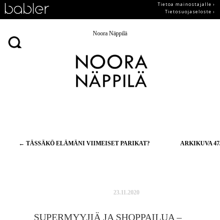
Tietoa mainostajalle ›
Tietosuojaseloste ›
Noora Näppilä
Artikkelien
←
TÄSSÄKÖ ELÄMÄNI VIIMEISET PARIKAT?
ARKIKUVA 47
selaus
23.11.2020
SUPERMYYJIÄ JA SHOPPAILUA –