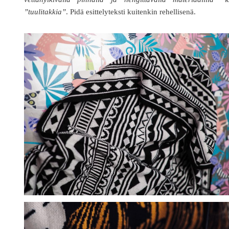
”tuulitakkia”
. Pidä esittelyteksti kuitenkin rehellisenä.