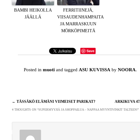
BAMBI HEIKOLLA
FERRITIINEJÄ,
JÄÄLLÄ
VIISAUDENHAMPAITA
JA MARRASKUUN
MÖRKÖPIMEITÄ
Save
Posted in
muoti
and tagged
ASU KUVISSA
by
NOORA
.
Artikkelien
←
TÄSSÄKÖ ELÄMÄNI VIIMEISET PARIKAT?
ARKIKUVA 47
selaus
4 THOUGHTS ON “
SUPERMYYJIÄ JA SHOPPAILUA – NAPPAA MYYNTIVINKIT TALTEEN!
”