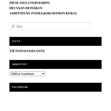
PIENI JOULUTERVEHDYS
HEI VAAN HEINÄKUU
SADEPÄIVÄN JUOMA (KIRJAVINKIN KERA!)
E
t
s
i
SIVUT
TIETOSUOJASELOSTE
ARKISTOT
ARKISTOT
FACEBOOK