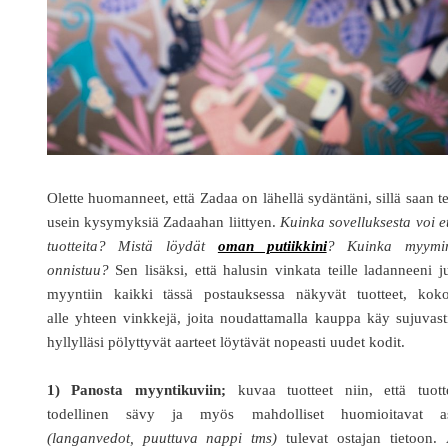
Olette huomanneet, että Zadaa on lähellä sydäntäni, sillä saan te
usein kysymyksiä Zadaahan liittyen.
Kuinka sovelluksesta voi e
tuotteita? Mistä löydät
oman putiikkini
? Kuinka myymi
onnistuu?
Sen lisäksi, että halusin vinkata teille ladanneeni j
myyntiin kaikki tässä postauksessa näkyvät tuotteet, koko
alle yhteen vinkkejä, joita noudattamalla kauppa käy sujuvast
hyllylläsi pölyttyvät aarteet löytävät nopeasti uudet kodit.
1) Panosta myyntikuviin;
kuvaa tuotteet niin, että tuott
todellinen sävy ja myös mahdolliset huomioitavat as
(langanvedot, puuttuva nappi tms)
tulevat ostajan tietoon. 