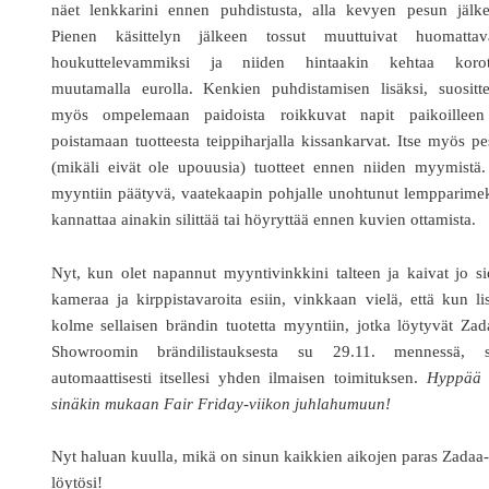
näet lenkkarini ennen puhdistusta, alla kevyen pesun jälke
Pienen käsittelyn jälkeen tossut muuttuivat huomattava
houkuttelevammiksi ja niiden hintaakin kehtaa korot
muutamalla eurolla. Kenkien puhdistamisen lisäksi, suositte
myös ompelemaan paidoista roikkuvat napit paikoilleen
poistamaan tuotteesta teippiharjalla kissankarvat. Itse myös p
(mikäli eivät ole upouusia) tuotteet ennen niiden myymistä.
myyntiin päätyvä, vaatekaapin pohjalle unohtunut lempparime
kannattaa ainakin silittää tai höyryttää ennen kuvien ottamista.
Nyt, kun olet napannut myyntivinkkini talteen ja kaivat jo si
kameraa ja kirppistavaroita esiin, vinkkaan vielä, että kun li
kolme sellaisen brändin tuotetta myyntiin, jotka löytyvät Za
Showroomin brändilistauksesta su 29.11. mennessä, s
automaattisesti itsellesi yhden ilmaisen toimituksen.
Hyppää s
sinäkin mukaan Fair Friday-viikon juhlahumuun!
Nyt haluan kuulla, mikä on sinun kaikkien aikojen paras Zadaa-
löytösi!