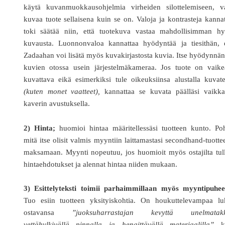
käytä kuvanmuokkausohjelmia virheiden silottelemiseen, v
kuvaa tuote sellaisena kuin se on. Valoja ja kontrasteja kanna
toki säätää niin, että tuotekuva vastaa mahdollisimman hy
kuvausta. Luonnonvaloa kannattaa hyödyntää ja tiesithän, e
Zadaahan voi lisätä myös kuvakirjastosta kuvia. Itse hyödynnä
kuvien otossa usein järjestelmäkameraa. Jos tuote on vaikea
kuvattava eikä esimerkiksi tule oikeuksiinsa alustalla kuvat
(kuten monet vaatteet),
kannattaa se kuvata päälläsi vaikk
kaverin avustuksella.
2) Hinta;
huomioi hintaa määritellessäsi tuotteen kunto. Poh
mitä itse olisit valmis myyntiin laittamastasi secondhand-tuotte
maksamaan. Myynti nopeutuu, jos huomioit myös ostajilta tul
hintaehdotukset ja alennat hintaa niiden mukaan.
3) Esittelyteksti toimii parhaimmillaan myös myyntipuhee
Tuo esiin tuotteen yksityiskohtia. On houkuttelevampaa lu
ostavansa
”juoksuharrastajan kevyttä unelmatakk
vettähylkivällä pinnalla ja hengittävällä materiaalilla”
ku