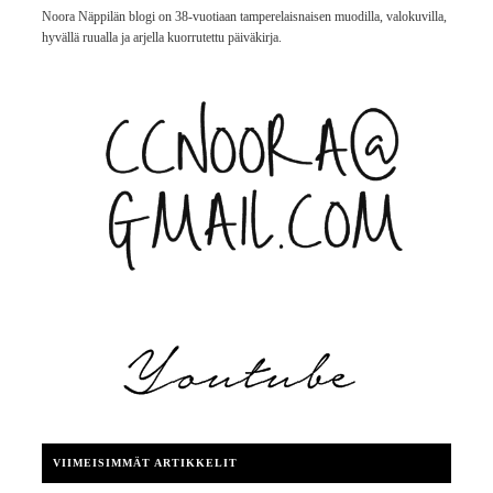
Noora Näppilän blogi on 38-vuotiaan tamperelaisnaisen muodilla, valokuvilla,
hyvällä ruualla ja arjella kuorrutettu päiväkirja.
VIIMEISIMMÄT ARTIKKELIT