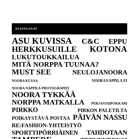
AVAINSANAT
ASU KUVISSA
C&C
EPPU
KOTONA
HERKKUSUILLE
LUKUTOUKKAILUA
MITÄ NORPPA TUUNAA?
MUST SEE
NEULOJANOORA
NOORANAPPILA.FI
NOORA KUVAA
NOORA NÄPPILÄ PHOTOGRAPHY
NOORA TYKKÄÄ
NORPPA MATKALLA
PERJANTAIPOKKARI
PIRKKO
PIRKON PALETILTA
PÄIVÄN NASSU
POIKAYSTÄVÄ POSTAA
RE:FASHION-YHTEISTYÖ
TAHDOTAAN
SPORTTIPÖRRIÄINEN