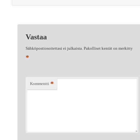
Vastaa
Sähköpostiosoitettasi ei julkaista.
Pakolliset kentät on merkitty
*
*
Kommentti