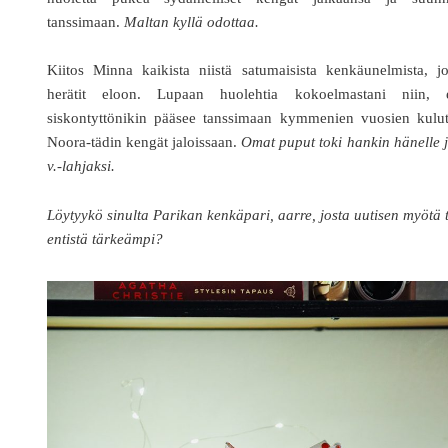
tanssimaan.
Maltan kyllä odottaa.
Kiitos Minna kaikista niistä satumaisista kenkäunelmista, j
herätit eloon. Lupaan huolehtia kokoelmastani niin, e
siskontyttönikin pääsee tanssimaan kymmenien vuosien kulut
Noora-tädin kengät jaloissaan.
Omat puput toki hankin hänelle 
v.-lahjaksi.
Löytyykö sinulta Parikan kenkäpari, aarre, josta uutisen myötä t
entistä tärkeämpi?