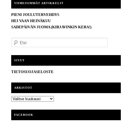
VIIMEISIMMÄT ARTIKKELIT
PIENI JOULUTERVEHDYS
HEI VAAN HEINÄKUU
SADEPÄIVÄN JUOMA (KIRJAVINKIN KERA!)
E
t
s
i
SIVUT
TIETOSUOJASELOSTE
ARKISTOT
ARKISTOT
FACEBOOK