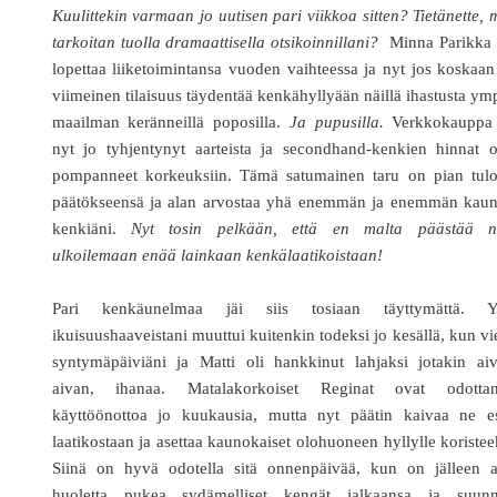
Kuulittekin varmaan jo uutisen pari viikkoa sitten? Tietänette, 
tarkoitan tuolla dramaattisella otsikoinnillani?
Minna Parikka 
lopettaa liiketoimintansa vuoden vaihteessa ja nyt jos koskaa
viimeinen tilaisuus täydentää kenkähyllyään näillä ihastusta ym
maailman keränneillä poposilla.
Ja pupusilla.
Verkkokauppa
nyt jo tyhjentynyt aarteista ja secondhand-kenkien hinnat o
pompanneet korkeuksiin. Tämä satumainen taru on pian tulo
päätökseensä ja alan arvostaa yhä enemmän ja enemmän kauni
kenkiäni.
Nyt tosin pelkään, että en malta päästää ni
ulkoilemaan enää lainkaan kenkälaatikoistaan!
Pari kenkäunelmaa jäi siis tosiaan täyttymättä. Y
ikuisuushaaveistani muuttui kuitenkin todeksi jo kesällä, kun vi
syntymäpäiviäni ja Matti oli hankkinut lahjaksi jotakin aiv
aivan, ihanaa. Matalakorkoiset Reginat ovat odottan
käyttöönottoa jo kuukausia, mutta nyt päätin kaivaa ne es
laatikostaan ja asettaa kaunokaiset olohuoneen hyllylle koristee
Siinä on hyvä odotella sitä onnenpäivää, kun on jälleen a
huoletta pukea sydämelliset kengät jalkaansa ja suunn