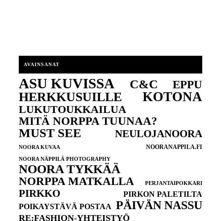
AVAINSANAT
ASU KUVISSA
C&C
EPPU
KOTONA
HERKKUSUILLE
LUKUTOUKKAILUA
MITÄ NORPPA TUUNAA?
MUST SEE
NEULOJANOORA
NOORANAPPILA.FI
NOORA KUVAA
NOORA NÄPPILÄ PHOTOGRAPHY
NOORA TYKKÄÄ
NORPPA MATKALLA
PERJANTAIPOKKARI
PIRKKO
PIRKON PALETILTA
PÄIVÄN NASSU
POIKAYSTÄVÄ POSTAA
RE:FASHION-YHTEISTYÖ