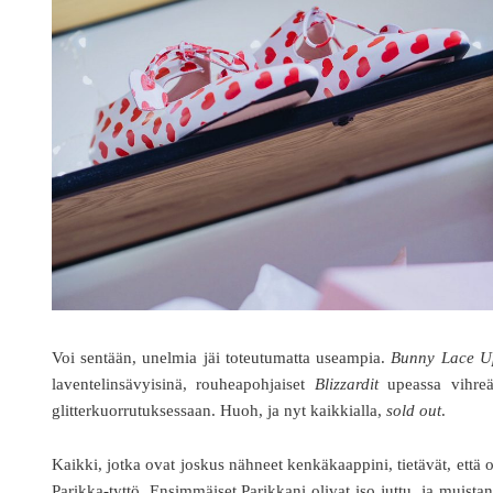
Voi sentään, unelmia jäi toteutumatta useampia.
Bunny Lace Up
laventelinsävyisinä, rouheapohjaiset
Blizzardit
upeassa vihreä
glitterkuorrutuksessaan. Huoh, ja nyt kaikkialla,
sold out
.
Kaikki, jotka ovat joskus nähneet kenkäkaappini, tietävät, että 
Parikka-tyttö. Ensimmäiset Parikkani olivat iso juttu, ja muista