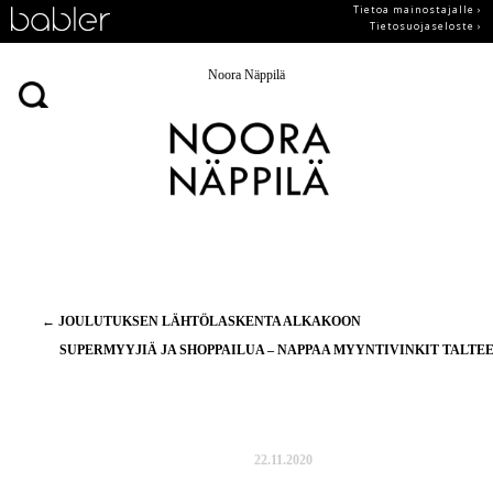
Tietoa mainostajalle ›
Tietosuojaseloste ›
Noora Näppilä
Artikkelien
←
JOULUTUKSEN LÄHTÖLASKENTA ALKAKOON
selaus
SUPERMYYJIÄ JA SHOPPAILUA – NAPPAA MYYNTIVINKIT TALTE
22.11.2020