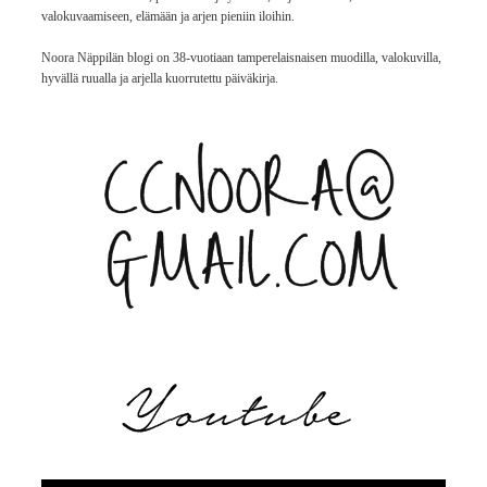
valokuvaamiseen, elämään ja arjen pieniin iloihin.
Noora Näppilän blogi on 38-vuotiaan tamperelaisnaisen muodilla, valokuvilla,
hyvällä ruualla ja arjella kuorrutettu päiväkirja.