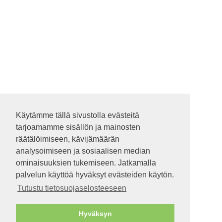
Käytämme tällä sivustolla evästeitä
Käytämme tällä sivustolla evästeitä
tarjoamamme sisällön ja mainosten
tarjoamamme sisällön ja mainosten
räätälöimiseen, kävijämäärän
räätälöimiseen, kävijämäärän
analysoimiseen ja sosiaalisen median
analysoimiseen ja sosiaalisen median
ominaisuuksien tukemiseen. Jatkamalla
ominaisuuksien tukemiseen. Jatkamalla
palvelun käyttöä hyväksyt evästeiden käytön.
palvelun käyttöä hyväksyt evästeiden käytön.
Tutustu tietosuojaselosteeseen
Tutustu tietosuojaselosteeseen
Hyväksyn
Hyväksyn