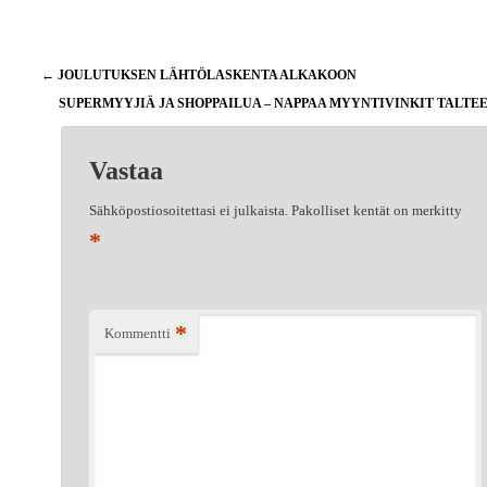
Artikkelien
←
JOULUTUKSEN LÄHTÖLASKENTA ALKAKOON
selaus
SUPERMYYJIÄ JA SHOPPAILUA – NAPPAA MYYNTIVINKIT TALTE
Vastaa
Sähköpostiosoitettasi ei julkaista.
Pakolliset kentät on merkitty
*
*
Kommentti