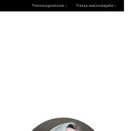
Tietosuojaseloste ›
Tietoa mainostajalle ›