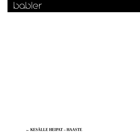
Artikkelien
←
KESÄLLE HEIPAT – HAASTE
selaus