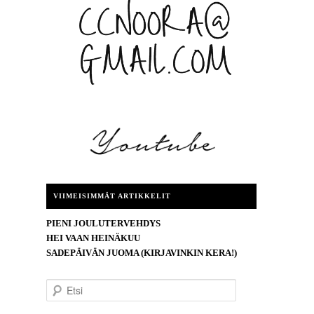
VIIMEISIMMÄT ARTIKKELIT
PIENI JOULUTERVEHDYS
HEI VAAN HEINÄKUU
SADEPÄIVÄN JUOMA (KIRJAVINKIN KERA!)
E
t
s