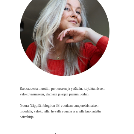
Rakkaudesta muotiin, perheeseen ja ystäviin, kirjoittamiseen,
valokuvaamiseen, elämään ja arjen pieniin iloihin.
Noora Näppilän blogi on 38-vuotiaan tamperelaisnaisen
muodilla, valokuvilla, hyvällä ruualla ja arjella kuorrutettu
päiväkirja.