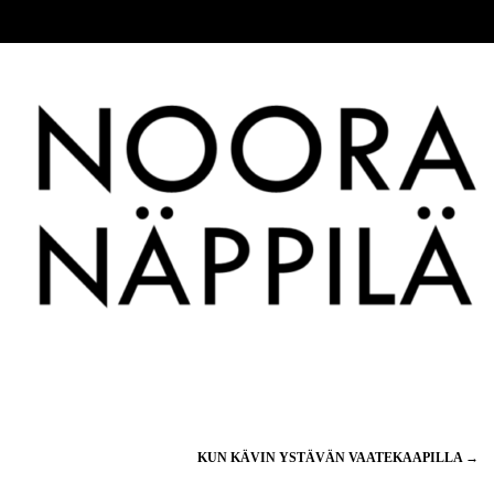
KUN KÄVIN YSTÄVÄN VAATEKAAPILLA
→