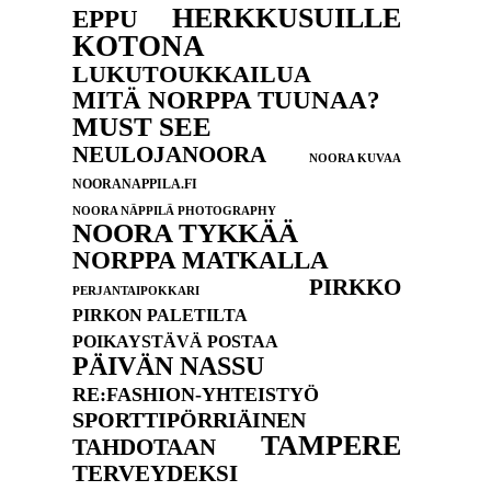
HERKKUSUILLE
EPPU
KOTONA
LUKUTOUKKAILUA
MITÄ NORPPA TUUNAA?
MUST SEE
NEULOJANOORA
NOORA KUVAA
NOORANAPPILA.FI
NOORA NÄPPILÄ PHOTOGRAPHY
NOORA TYKKÄÄ
NORPPA MATKALLA
PIRKKO
PERJANTAIPOKKARI
PIRKON PALETILTA
POIKAYSTÄVÄ POSTAA
PÄIVÄN NASSU
RE:FASHION-YHTEISTYÖ
SPORTTIPÖRRIÄINEN
TAMPERE
TAHDOTAAN
TERVEYDEKSI