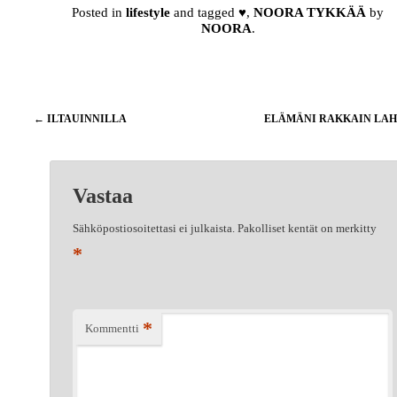
Posted in
lifestyle
and tagged
♥
,
NOORA TYKKÄÄ
by
NOORA
.
Artikkelien
←
ILTAUINNILLA
ELÄMÄNI RAKKAIN LA
selaus
Vastaa
Sähköpostiosoitettasi ei julkaista.
Pakolliset kentät on merkitty
*
*
Kommentti