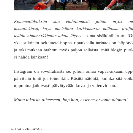
Kommenttiboksiin saa ehdottomasti jättää myös o
instanickinsä, käyn mielelläni kurkkimassa millaisia profii
teidän nimimerkkienne takaa löytyy –
oma sisältönihän on IG
yksi suloinen sekametelisoppa ripauksella tarinaosion höpöty
ja toki mukaan mahtuu myös paljon sellaista, mitä blogin puol
ei nähdä lainkaan!
Instagram on sovelluksista se, johon omaa vapaa-aikaani upp
päivittäin tunti jos toinenkin. Käsittämätöntä, kuinka sitä voi
uppoutua jatkuvasti päivittyvään kuva- ja videovirtaan.
Mutta takaisin aiheeseen, hop hop, essence-arvonta odottaa!
LISÄÄ LUETTAVAA