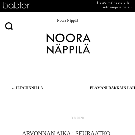
Tietoa mainostajalle ›
Tietosuojaseloste ›
Noora Näppilä
Artikkelien
←
ILTAUINNILLA
ELÄMÄNI RAKKAIN LA
selaus
3.8.2020
ARVONNAN AIKA : SEURAATKO