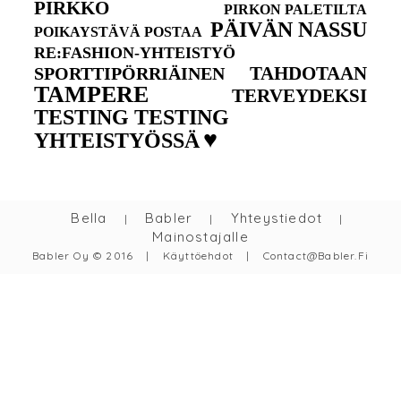
PIRKKO
PIRKON PALETILTA
PÄIVÄN NASSU
POIKAYSTÄVÄ POSTAA
RE:FASHION-YHTEISTYÖ
TAHDOTAAN
SPORTTIPÖRRIÄINEN
TAMPERE
TERVEYDEKSI
TESTING TESTING
♥
YHTEISTYÖSSÄ
Bella
Babler
Yhteystiedot
|
|
|
Mainostajalle
Babler Oy © 2016
|
Käyttöehdot
|
Contact@babler.fi