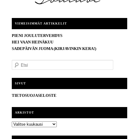
VIIMEISIMMÄT ARTIKKELIT
PIENI JOULUTERVEHDYS
HEI VAAN HEINÄKUU
SADEPÄIVÄN JUOMA (KIRJAVINKIN KERA!)
E
t
s
i
SIVUT
TIETOSUOJASELOSTE
ARKISTOT
ARKISTOT