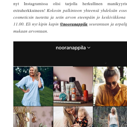
nyt Instagramissa olisi tarjolla herkullinen manikyyrise
extraherkkuineen!
Kokosin palkintoon yhteensä yhdeksän esse
cosmeticsin tuotetta ja setin arvon eteenpäin jo keskiviikkona
11.00. Eli nyt kipin kapin
@nooranappila
seurantaan ja arpali
mukaan arvontaan.