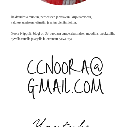
Rakkaudesta muotiin, perheeseen ja ystäviin, kirjoittamiseen,
valokuvaamiseen, elämään ja arjen pieniin iloihin.
Noora Näppilän blogi on 38-vuotiaan tamperelaisnaisen muodilla, valokuvilla,
hyvällä ruualla ja arjella kuorrutettu päiväkirja.