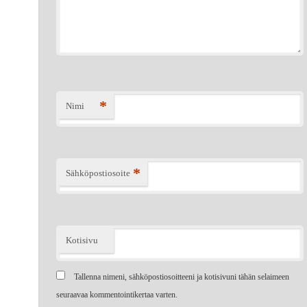
*
Nimi
*
Sähköpostiosoite
Kotisivu
Tallenna nimeni, sähköpostiosoitteeni ja kotisivuni tähän selaimeen
seuraavaa kommentointikertaa varten.