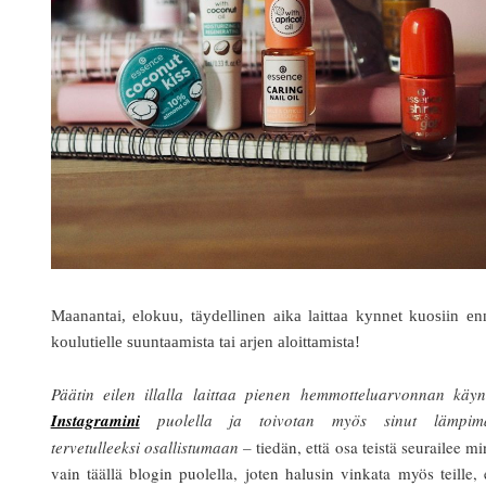
Maanantai, elokuu, täydellinen aika laittaa kynnet kuosiin e
koulutielle suuntaamista tai arjen aloittamista!
Päätin eilen illalla laittaa pienen hemmotteluarvonnan käyn
Instagramini
puolella ja toivotan myös sinut lämpimä
tervetulleeksi osallistumaan –
tiedän, että osa teistä seurailee m
vain täällä blogin puolella, joten halusin vinkata myös teille, 