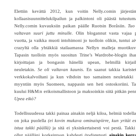
Elettiin kevättä 2012, kun voitin Nelly.comin järjestä
kollaasisuunnittelukilpailun ja palkintoni oli päästä tutustu
Nelly.comin kuvauksiin paikan päälle Ruotsin Boråsiin.
Tuo
valtavan suuri juttu minulle.
Olin blogannut vasta vajaa p
vuotta, ja vaikka muoti intohimoni jo tuolloin olikin, tuntui a
crazyltä olla yhtäkkiä stailaamassa Nellyn malleja muotikuv
Tapasin tuolloin myös suositun Trine’s Wardrobe-blogin iha
kirjoittajan ja bongasin hänellä upean, helmillä kirjail
neuletakin.
Se oli valtavan kaunis.
En saanut takkia karistet
verkkokalvoiltani ja kun vihdoin tuo samainen neuletakki t
myyntiin myös Suomeen, nappasin sen heti ostoskoriini. Ta
kuului H&M:n erikoismallistoon ja maksoinkin siitä pitkän pen
Upea eikö?
Todellisuudessa takki painaa ainakin neljä kiloa, helmiä todell
on joka puolella
(ei kovin mukava ominaispiirre, kun yrität e
istua takki päällä)
ja sitä ei yksinkertaisesti voi pestä. Takk
ollut päälläni korkeintaan kahdesti (todistetusti
ainakin kerr