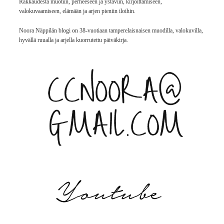
Rakkaudesta muotiin, perheeseen ja ystäviin, kirjoittamiseen,
valokuvaamiseen, elämään ja arjen pieniin iloihin.
Noora Näppilän blogi on 38-vuotiaan tamperelaisnaisen muodilla, valokuvilla,
hyvällä ruualla ja arjella kuorrutettu päiväkirja.