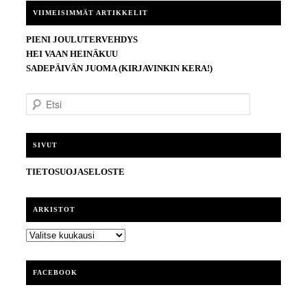
VIIMEISIMMÄT ARTIKKELIT
PIENI JOULUTERVEHDYS
HEI VAAN HEINÄKUU
SADEPÄIVÄN JUOMA (KIRJAVINKIN KERA!)
E
t
s
i
SIVUT
TIETOSUOJASELOSTE
ARKISTOT
ARKISTOT
FACEBOOK