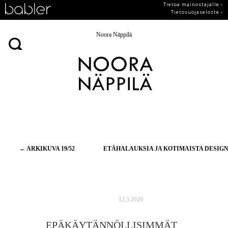
Tietoa mainostajalle ›
Tietosuojaseloste ›
Noora Näppilä
Artikkelien
←
ARKIKUVA 19/52
ETÄHALAUKSIA JA KOTIMAISTA DESIG
selaus
12.5.2020
EPÄKÄYTÄNNÖLLISIMMÄT