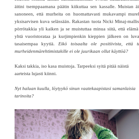
äitini tsemppaamana päätin kiikuttaa sen kassalle. Muistan äi
sanoneen, että murheita on huomattavasti mukavampi mureh
yksisarvisen kuva selässään. Rakastan tuota Nicki Minaj-malli
pörrötakkia yli kaiken ja se muistuttaa minua siitä, että eläm
yhtä vuoristorataa ja kurjimpienkin kieppien jälkeen on luv
tasaisempaa kyytiä.
Eikö toisaalta ole positiivista, että t
murheidenmärehtimistakille ei ole juurikaan ollut käyttöä?
Kaksi takkia, iso kasa muistoja. Tarpeeksi syitä pitää näistä
aarteista lujasti kiinni.
Nyt haluan kuulla, löytyykö sinun vaatekaapistasi samanlaisia
tarinoita?