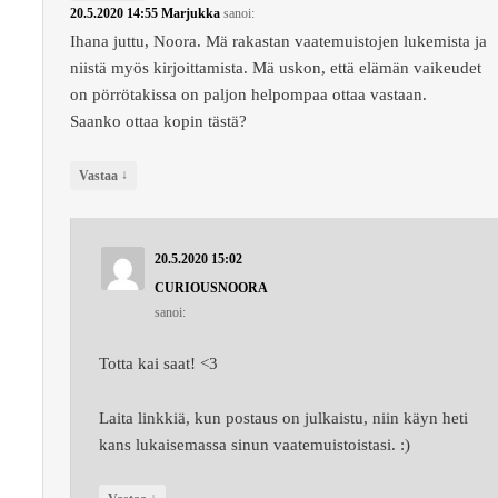
20.5.2020 14:55
Marjukka
sanoi:
Ihana juttu, Noora. Mä rakastan vaatemuistojen lukemista ja
niistä myös kirjoittamista. Mä uskon, että elämän vaikeudet
on pörrötakissa on paljon helpompaa ottaa vastaan.
Saanko ottaa kopin tästä?
↓
Vastaa
20.5.2020 15:02
CURIOUSNOORA
sanoi:
Totta kai saat! <3
Laita linkkiä, kun postaus on julkaistu, niin käyn heti
kans lukaisemassa sinun vaatemuistoistasi. :)