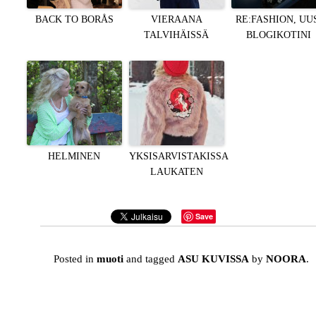
BACK TO BORÅS
VIERAANA
RE:FASHION, UU
TALVIHÄISSÄ
BLOGIKOTINI
HELMINEN
YKSISARVISTAKISSA
LAUKATEN
Save
Posted in
muoti
and tagged
ASU KUVISSA
by
NOORA
.