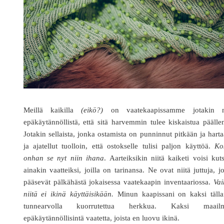
Meillä kaikilla
(eikö?)
on vaatekaapissamme jotakin n
epäkäytännöllistä, että sitä harvemmin tulee kiskaistua päälle
Jotakin sellaista, jonka ostamista on punninnut pitkään ja harta
ja ajatellut tuolloin, että ostokselle tulisi paljon käyttöä.
Ko
onhan se nyt niin ihana
. Aarteiksikin niitä kaiketi voisi kut
ainakin vaatteiksi, joilla on tarinansa. Ne ovat niitä juttuja, j
pääsevät pälkähästä jokaisessa vaatekaapin inventaariossa.
Vai
niitä ei ikinä käyttäisikään.
Minun kaapissani on kaksi tällai
tunnearvolla kuorrutettua herkkua. Kaksi maail
epäkäytännöllisintä vaatetta, joista en luovu ikinä.