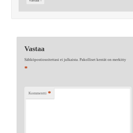
↓
Vastaa
Vastaa
Sähköpostiosoitettasi ei julkaista.
Pakolliset kentät on merkitty
*
*
Kommentti