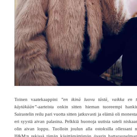
Toinen vaatekaappini
”en ikinä luovu tästä, vaikka en t
käytäkään”-
aarteista onkin sitten hieman tuoreempi hankin
Sairastelin reilu pari vuotta sitten jatkuvasti ja elämä oli monest
eri syystä aivan palasina. Pelkkiä huonoja uutisia sateli niskaa
olin aivan loppu. Tuolloin joulun alla ostoksilla ollessani 
H&M:n rekissä tämän käsittämättömän överin hattaraunelman