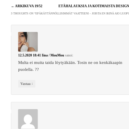
Artikkelien
←
ARKIKUVA 19/52
ETÄHALAUKSIA JA KOTIMAISTA DESIG
selaus
3 THOUGHTS ON “
EPÄKÄYTÄNNÖLLISIMMÄT VAATTEENI – JOISTA EN IKINÄ AIO LUOP
12.5.2020 18:41
Iina / MouMou
sanoi:
Multa ei muita taida löytyäkään. Tosin ne on kenkäkaapin
puolella. ??
↓
Vastaa