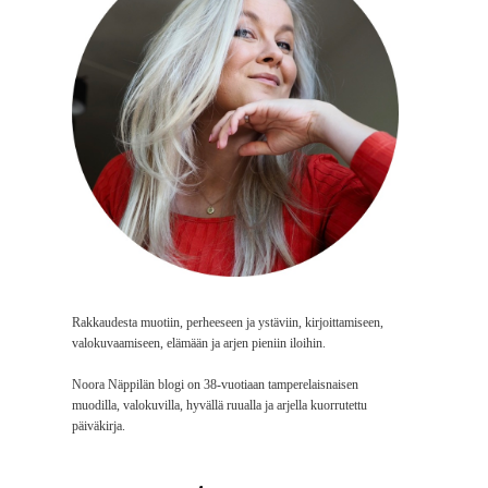
Rakkaudesta muotiin, perheeseen ja ystäviin, kirjoittamiseen,
valokuvaamiseen, elämään ja arjen pieniin iloihin.
Noora Näppilän blogi on 38-vuotiaan tamperelaisnaisen
muodilla, valokuvilla, hyvällä ruualla ja arjella kuorrutettu
päiväkirja.