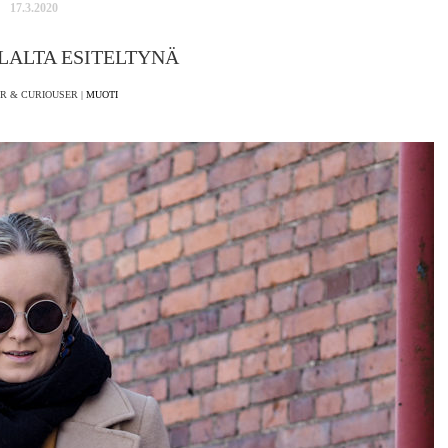
17.3.2020
LALTA ESITELTYNÄ
R & CURIOUSER |
MUOTI