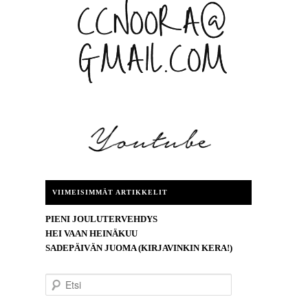
VIIMEISIMMÄT ARTIKKELIT
PIENI JOULUTERVEHDYS
HEI VAAN HEINÄKUU
SADEPÄIVÄN JUOMA (KIRJAVINKIN KERA!)
E
t
s