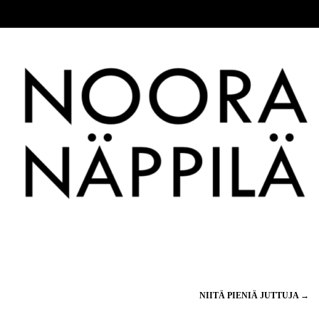
NIITÄ PIENIÄ JUTTUJA
→