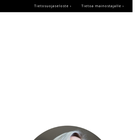
Tietosuojaseloste ›
Tietoa mainostajalle ›