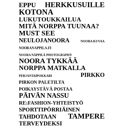
HERKKUSUILLE
EPPU
KOTONA
LUKUTOUKKAILUA
MITÄ NORPPA TUUNAA?
MUST SEE
NEULOJANOORA
NOORA KUVAA
NOORANAPPILA.FI
NOORA NÄPPILÄ PHOTOGRAPHY
NOORA TYKKÄÄ
NORPPA MATKALLA
PIRKKO
PERJANTAIPOKKARI
PIRKON PALETILTA
POIKAYSTÄVÄ POSTAA
PÄIVÄN NASSU
RE:FASHION-YHTEISTYÖ
SPORTTIPÖRRIÄINEN
TAMPERE
TAHDOTAAN
TERVEYDEKSI