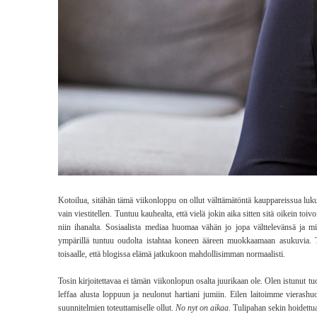
Kotoilua, sitähän tämä viikonloppu on ollut välttämätöntä kauppareissua luk
vain viestitellen. Tuntuu kauhealta, että vielä jokin aika sitten sitä oikein to
niin ihanalta. Sosiaalista mediaa huomaa vähän jo jopa välttelevänsä ja mi
ympärillä tuntuu oudolta istahtaa koneen ääreen muokkaamaan asukuvia. To
toisaalle, että blogissa elämä jatkukoon mahdollisimman normaalisti.
Tosin kirjoitettavaa ei tämän viikonlopun osalta juurikaan ole. Olen istunut
leffaa alusta loppuun ja neulonut hartiani jumiin. Eilen laitoimme vierashu
suunnitelmien toteuttamiselle ollut.
No nyt on aikaa.
Tulipahan sekin hoidettu