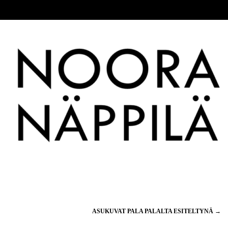
ASUKUVAT PALA PALALTA ESITELTYNÄ
→