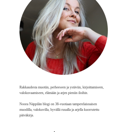
Rakkaudesta muotiin, perheeseen ja ystäviin, kirjoittamiseen,
valokuvaamiseen, elämään ja arjen pieniin iloihin.
Noora Näppilän blogi on 38-vuotiaan tamperelaisnaisen
muodilla, valokuvilla, hyvällä ruualla ja arjella kuorrutettu
päiväkirja.