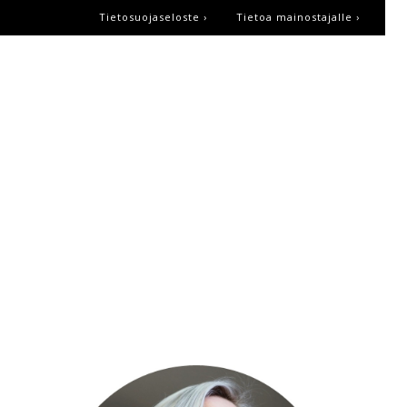
Tietosuojaseloste ›
Tietoa mainostajalle ›