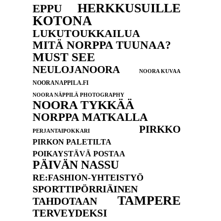
HERKKUSUILLE
EPPU
KOTONA
LUKUTOUKKAILUA
MITÄ NORPPA TUUNAA?
MUST SEE
NEULOJANOORA
NOORA KUVAA
NOORANAPPILA.FI
NOORA NÄPPILÄ PHOTOGRAPHY
NOORA TYKKÄÄ
NORPPA MATKALLA
PIRKKO
PERJANTAIPOKKARI
PIRKON PALETILTA
POIKAYSTÄVÄ POSTAA
PÄIVÄN NASSU
RE:FASHION-YHTEISTYÖ
SPORTTIPÖRRIÄINEN
TAMPERE
TAHDOTAAN
TERVEYDEKSI