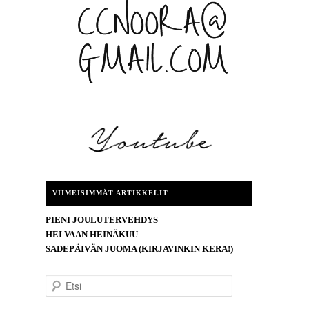
VIIMEISIMMÄT ARTIKKELIT
PIENI JOULUTERVEHDYS
HEI VAAN HEINÄKUU
SADEPÄIVÄN JUOMA (KIRJAVINKIN KERA!)
E
t
s