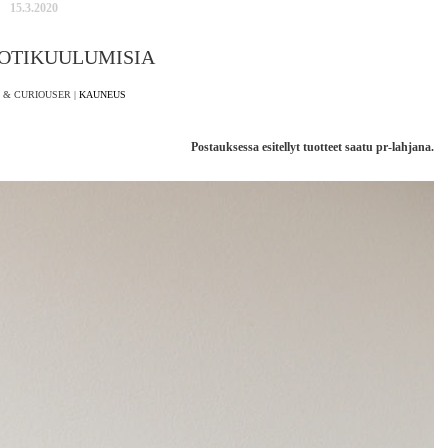
15.3.2020
OTIKUULUMISIA
 & CURIOUSER |
KAUNEUS
Postauksessa esitellyt tuotteet saatu pr-lahjana.