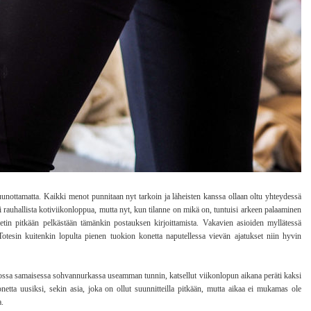
uunottamatta. Kaikki menot punnitaan nyt tarkoin ja läheisten kanssa ollaan oltu yhteydessä
ivoi rauhallista kotiviikonloppua, mutta nyt, kun tilanne on mikä on, tuntuisi arkeen palaaminen
etin pitkään pelkästään tämänkin postauksen kirjoittamista. Vakavien asioiden myllätessä
tesin kuitenkin lopulta pienen tuokion konetta naputellessa vievän ajatukset niin hyvin
 tuossa samaisessa sohvannurkassa useamman tunnin, katsellut viikonlopun aikana peräti kaksi
onetta uusiksi, sekin asia, joka on ollut suunnitteilla pitkään, mutta aikaa ei mukamas ole
a.