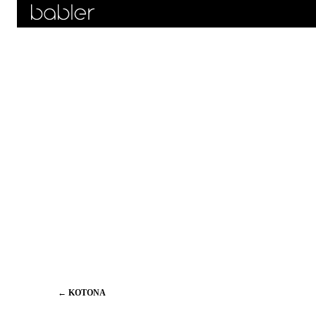
Artikkelien
←
KOTONA
selaus