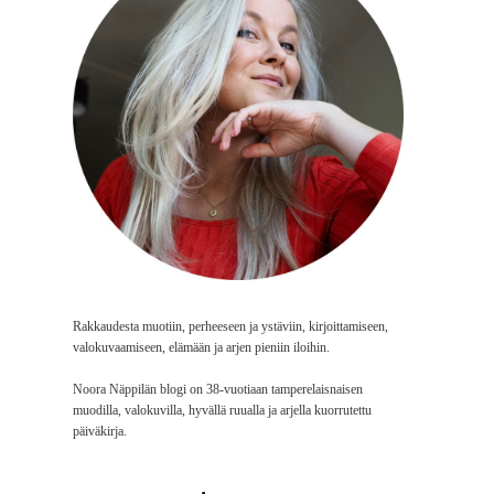
Rakkaudesta muotiin, perheeseen ja ystäviin, kirjoittamiseen,
valokuvaamiseen, elämään ja arjen pieniin iloihin.
Noora Näppilän blogi on 38-vuotiaan tamperelaisnaisen
muodilla, valokuvilla, hyvällä ruualla ja arjella kuorrutettu
päiväkirja.