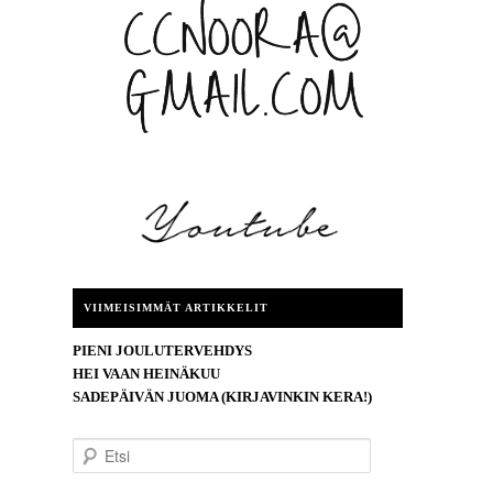
VIIMEISIMMÄT ARTIKKELIT
PIENI JOULUTERVEHDYS
HEI VAAN HEINÄKUU
SADEPÄIVÄN JUOMA (KIRJAVINKIN KERA!)
E
t
s