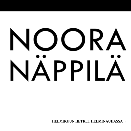
HELMIKUUN HETKET HELMINAUHASSA
→