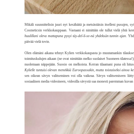
Mikäli suunnittelisin juuri nyt kesähäitä ja metsästäisin itselleni pusujen, s
Cosmeticsin verkkokauppaan. Vastaani ei nimittäin ole tullut vielä yhtä kes
huulillani oleva mattapuna pysyi täy-del-li-se-nä yhdeksän tunnin ajan.
Yhdek
päivää vielä tovin.
Olen elämäni aikana tehnyt Kylien verkkokaupasta jo muutamankin tilaukse
toimituskulujen aikaan (ne ovat nimittäin melko suolaiset Suomeen tilatessa!),
nuolemaan näppejään. Suosio on melkoista. Kerran tilaamani puna oli hitus
Kylielle tuntuisi olevan menekkiä Euroopassakin, mutta toistaiseksi ainoa 
sen oikean sävyn valitseminen voi olla vaikeaa. Sävyn valitsemiseen liitty
sosiaalinen media videoineen, videoilla sävystä saa monesti paremman kuvan