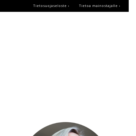
Tietosuojaseloste ›
Tietoa mainostajalle ›