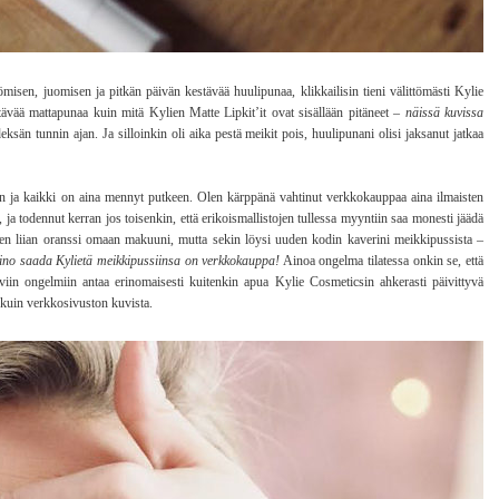
yömisen, juomisen ja pitkän päivän kestävää huulipunaa, klikkailisin tieni välittömästi Kylie
tävää mattapunaa kuin mitä Kylien Matte Lipkit’it ovat sisällään pitäneet –
näissä kuvissa
sän tunnin ajan. Ja silloinkin oli aika pestä meikit pois, huulipunani olisi jaksanut jatkaa
n ja kaikki on aina mennyt putkeen. Olen kärppänä vahtinut verkkokauppaa aina ilmaisten
 ja todennut kerran jos toisenkin, että erikoismallistojen tullessa myyntiin saa monesti jäädä
en liian oranssi omaan makuuni, mutta sekin löysi uuden kodin kaverini meikkipussista –
keino saada Kylietä meikkipussiinsa on verkkokauppa!
Ainoa ongelma tilatessa onkin se, että
viin ongelmiin antaa erinomaisesti kuitenkin apua Kylie Cosmeticsin ahkerasti päivittyvä
 kuin verkkosivuston kuvista.