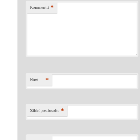
*
Kommentti
*
Nimi
*
Sähköpostiosoite