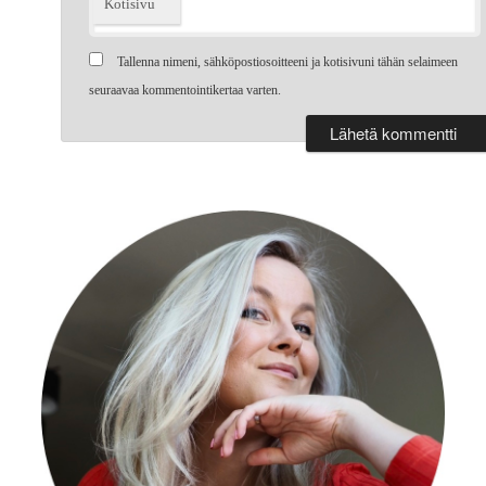
Kotisivu
Tallenna nimeni, sähköpostiosoitteeni ja kotisivuni tähän selaimeen
seuraavaa kommentointikertaa varten.