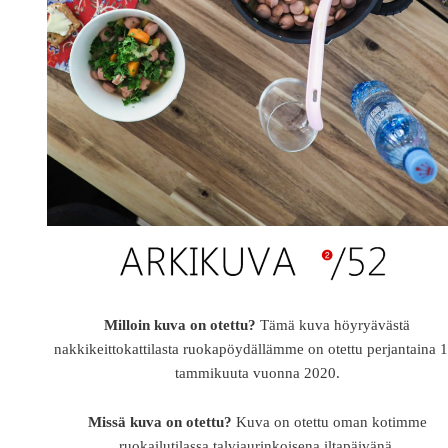
Milloin kuva on otettu?
Tämä kuva höyryävästä
nakkikeittokattilasta ruokapöydällämme on otettu perjantaina 1
tammikuuta vuonna 2020.
Missä kuva on otettu?
Kuva on otettu oman kotimme
ruokailutilassa talviaurinkoisena iltapäivänä.