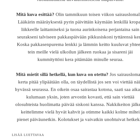
Mitä kuva esittää?
Olin tammikuun toisen viikon sairauslomal
Lääkärin määräyksestä pyrin päivittäin käymään lenkillä krop
liikkeelle laittamiseksi ja tuona aurinkoisena perjantaina sain
seurakseni talviseen pakkaspäivään pikkusiskoni tyttärensä ker
Koska pakkasenpurema lenkki ja lämmin keitto kuuluvat yhtee
tein meille vielä ulkoilun jälkeen ruokaa ja sisareni jäi
kummityttöni kera pitämään minulle seuraa.
Mitä mietit sillä hetkellä, kun kuva on otettu?
Jos sairausloma
kerta pitää ylipäätään olla, on täydellistä jos sen voi viettää nä
hyvässä seurassa. En oikein osaa sairastaa kotona, saati saa aik
kulumaan yksin, joten arvostin kovasti, että sain viettää
olosuhteista huolimatta päivää siskoni kanssa. Nakkikeiton jälk
keittelimme vielä hyvät kahvit ja otimme kaikki kolme miltei
pienet päiväunetkin. Kolotukset ja vaivatkin unohtuivat hetkek
LISÄÄ LUETTAVAA