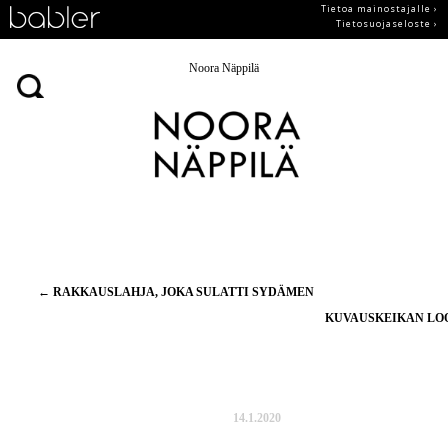
Tietoa mainostajalle ›
Tietosuojaseloste ›
Noora Näppilä
Artikkelien
←
RAKKAUSLAHJA, JOKA SULATTI SYDÄMEN
selaus
KUVAUSKEIKAN L
14.1.2020