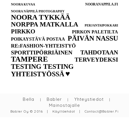
NOORANAPPILA.FI
NOORA KUVAA
NOORA NÄPPILÄ PHOTOGRAPHY
NOORA TYKKÄÄ
NORPPA MATKALLA
PERJANTAIPOKKARI
PIRKKO
PIRKON PALETILTA
PÄIVÄN NASSU
POIKAYSTÄVÄ POSTAA
RE:FASHION-YHTEISTYÖ
TAHDOTAAN
SPORTTIPÖRRIÄINEN
TAMPERE
TERVEYDEKSI
TESTING TESTING
♥
YHTEISTYÖSSÄ
Bella
Babler
Yhteystiedot
|
|
|
Mainostajalle
Babler Oy © 2016
|
Käyttöehdot
|
Contact@babler.fi