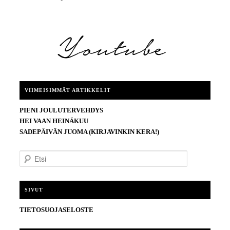
VIIMEISIMMÄT ARTIKKELIT
PIENI JOULUTERVEHDYS
HEI VAAN HEINÄKUU
SADEPÄIVÄN JUOMA (KIRJAVINKIN KERA!)
E
t
s
i
SIVUT
TIETOSUOJASELOSTE