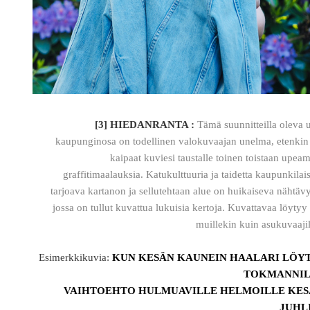
[3] HIEDANRANTA :
Tämä suunnitteilla oleva 
kaupunginosa on todellinen valokuvaajan unelma, etenkin
kaipaat kuviesi taustalle toinen toistaan upea
graffitimaalauksia. Katukulttuuria ja taidetta kaupunkilais
tarjoava kartanon ja sellutehtaan alue on huikaiseva nähtäv
jossa on tullut kuvattua lukuisia kertoja. Kuvattavaa löytyy 
muillekin kuin asukuvaajil
Esimerkkikuvia:
KUN KESÄN KAUNEIN HAALARI LÖY
TOKMANNIL
VAIHTOEHTO HULMUAVILLE HELMOILLE KE
JUHL