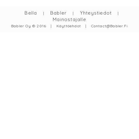
Bella
Babler
Yhteystiedot
|
|
|
Mainostajalle
Babler Oy © 2016
|
Käyttöehdot
|
Contact@babler.fi