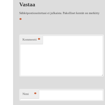
Vastaa
Sähköpostiosoitettasi ei julkaista.
Pakolliset kentät on merkitty
*
*
Kommentti
*
Nimi