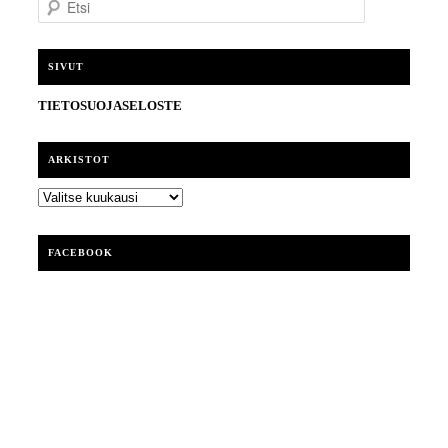
t
s
i
SIVUT
TIETOSUOJASELOSTE
ARKISTOT
ARKISTOT
FACEBOOK