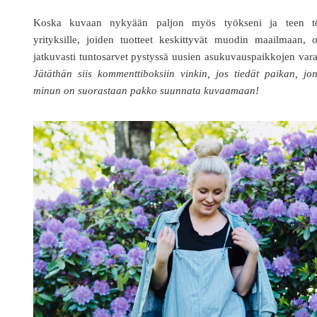
Koska kuvaan nykyään paljon myös työkseni ja teen tö
yrityksille, joiden tuotteet keskittyvät muodin maailmaan, 
jatkuvasti tuntosarvet pystyssä uusien asukuvauspaikkojen vara
Jätäthän siis kommenttiboksiin vinkin, jos tiedät paikan, jo
minun on suorastaan pakko suunnata kuvaamaan!