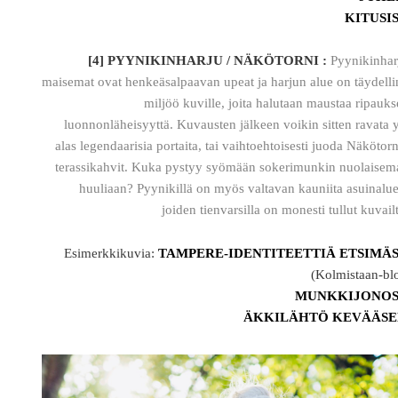
KITUSI
[4] PYYNIKINHARJU / NÄKÖTORNI :
Pyynikinhar
maisemat ovat henkeäsalpaavan upeat ja harjun alue on täydell
miljöö kuville, joita halutaan maustaa ripauks
luonnonläheisyyttä. Kuvausten jälkeen voikin sitten ravata 
alas legendaarisia portaita, tai vaihtoehtoisesti juoda Näkötorn
terassikahvit. Kuka pystyy syömään sokerimunkin nuolaisem
huuliaan? Pyynikillä on myös valtavan kauniita asuinalue
joiden tienvarsilla on monesti tullut kuvail
Esimerkkikuvia:
TAMPERE-IDENTITEETTIÄ ETSIMÄ
(Kolmistaan-bl
MUNKKIJONOS
ÄKKILÄHTÖ KEVÄÄSE