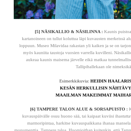
[5] NÄSIKALLIO & NÄSILINNA :
Kaunis puisto
kartanoineen on tullut koluttua läpi kuvausten merkeissä al
loppuun. Museo Milavidaa rakastan yli kaiken ja se on tarjo
myös kauniita taustoja vuosien varrella kuvilleni. Näsikalli
aukeaa kaunis maisema järvelle eikä matkaa tunnelmallis
Tallipihallekaan ole nimeksik
Esimerkkikuvia:
HEIDIN HAALARI
KESÄN HERKULLISIN NÄHTÄV
MAAILMAN MAKEIMMAT MAIHAR
[6] TAMPERE TALON ALUE & SORSAPUISTO :
kuvauspäivälle osuu huono sää, tai kaipaat kuviisi ihastutt
marmoripintaa, harkitse kuvauspaikkana ihanaa mansela
monumenttia, Tampere taloa. Huomioithan kuitenkin, että Tam