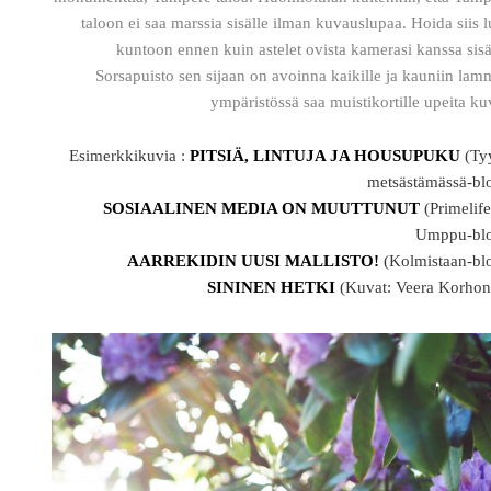
taloon ei saa marssia sisälle ilman kuvauslupaa. Hoida siis 
kuntoon ennen kuin astelet ovista kamerasi kanssa sisä
Sorsapuisto sen sijaan on avoinna kaikille ja kauniin la
ympäristössä saa muistikortille upeita ku
Esimerkkikuvia :
PITSIÄ, LINTUJA JA HOUSUPUKU
(Tyy
metsästämässä-bl
SOSIAALINEN MEDIA ON MUUTTUNUT
(Primelif
Umppu-blo
AARREKIDIN UUSI MALLISTO!
(Kolmistaan-blo
SININEN HETKI
(Kuvat: Veera Korhon