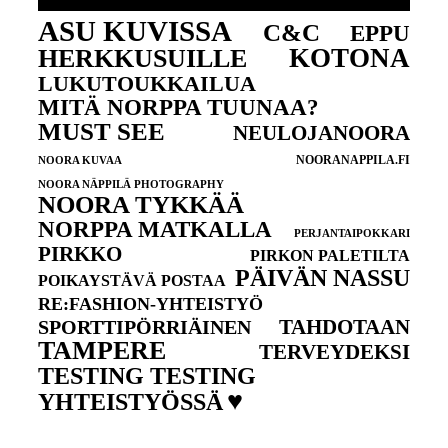
ASU KUVISSA
C&C
EPPU
KOTONA
HERKKUSUILLE
LUKUTOUKKAILUA
MITÄ NORPPA TUUNAA?
MUST SEE
NEULOJANOORA
NOORANAPPILA.FI
NOORA KUVAA
NOORA NÄPPILÄ PHOTOGRAPHY
NOORA TYKKÄÄ
NORPPA MATKALLA
PERJANTAIPOKKARI
PIRKKO
PIRKON PALETILTA
PÄIVÄN NASSU
POIKAYSTÄVÄ POSTAA
RE:FASHION-YHTEISTYÖ
TAHDOTAAN
SPORTTIPÖRRIÄINEN
TAMPERE
TERVEYDEKSI
TESTING TESTING
♥
YHTEISTYÖSSÄ