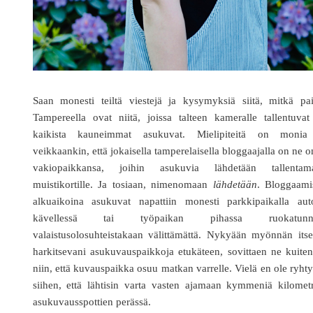
Saan monesti teiltä viestejä ja kysymyksiä siitä, mitkä pai
Tampereella ovat niitä, joissa talteen kameralle tallentuva
kaikista kauneimmat asukuvat. Mielipiteitä on monia
veikkaankin, että jokaisella tamperelaisella bloggaajalla on ne 
vakiopaikkansa, joihin asukuvia lähdetään tallentam
muistikortille. Ja tosiaan, nimenomaan
lähdetään
. Bloggaami
alkuaikoina asukuvat napattiin monesti parkkipaikalla auto
kävellessä tai työpaikan pihassa ruokatunni
valaistusolosuhteistakaan välittämättä. Nykyään myönnän its
harkitsevani asukuvauspaikkoja etukäteen, sovittaen ne kuite
niin, että kuvauspaikka osuu matkan varrelle. Vielä en ole ryht
siihen, että lähtisin varta vasten ajamaan kymmeniä kilomet
asukuvausspottien perässä.