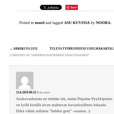
Save
Posted in
muoti
and tagged
ASU KUVISSA
by
NOORA
.
Artikkelien
←
ARKIKUVA 23/52
TULEVA TYÖHUONEENI UNELMAKARTA
selaus
2 THOUGHTS ON “
TAMPEREEN KAUNEIMMAT ASUKUVAUSPAIKAT
”
13.6.2019 09:32
Kata
sanoi:
Asukuvauksesta en mittään tiiä, mutta Pispalan Pyykkipuisto
on kyllä kesällä aivan mahtavan kuvauksellinen lokaatio.
Ehkä vähän sellaista ”hidden gem” -osastoa. :)