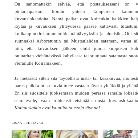
On sanomattakin selvää, että postauksessani on v
pintaraapaisuna koottu yhteen Tampereen kauneim
kuvauslokaatioita. Nämä paikat ovat kuitenkin kaikkien hel
löytää ja kuvauksen yhteydessä pääsee kattavasti tutustum
kotikaupunkini tunnettuihin nähtävyyksiin ja alueisiin. Otit si
suunnaksi Arboretumin tai Mustanlahden sataman, varaa ai
niin, että kuvauksen jälkeen ehdit juoda kupposen kah
puutarhan viehättävässä kahvilassa tai suunnata satamasta suo
vierailulle Koiramäkeen.
Ja metsästit sitten sitä täydellistä insta- tai kesäkuvaa, monest
paras paikka ottaa kuvia tulee vastaan täysin yhtäkkiä ja yllätt
En siis suosittele juoksemaan muiden perässä samalta lokaati
seuraavalle, vaan rohkeasti etsimään uusia kuvauslokaatioi
Kotinurkatkin ovat kauniita taustoja täynnä!
LISÄÄ LUETTAVAA