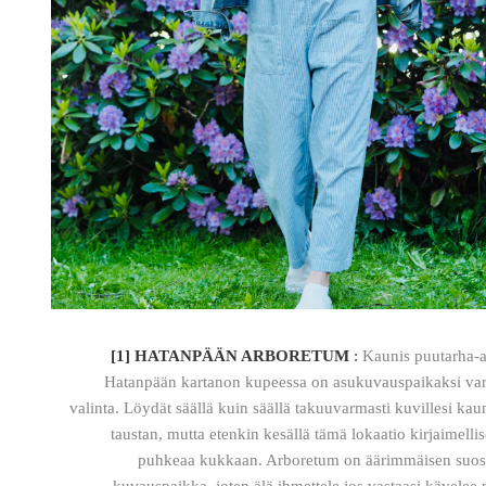
[1] HATANPÄÄN ARBORETUM
:
Kaunis puutarha-
Hatanpään kartanon kupeessa on asukuvauspaikaksi va
valinta. Löydät säällä kuin säällä takuuvarmasti kuvillesi kau
taustan, mutta etenkin kesällä tämä lokaatio kirjaimellis
puhkeaa kukkaan. Arboretum on äärimmäisen suosi