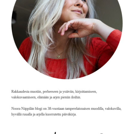
Rakkaudesta muotiin, perheeseen ja ystäviin, kirjoittamiseen,
valokuvaamiseen, elämään ja arjen pieniin iloihin.
Noora Näppilän blogi on 38-vuotiaan tamperelaisnaisen muodilla, valokuvilla,
hyvällä ruualla ja arjella kuorrutettu päiväkirja.