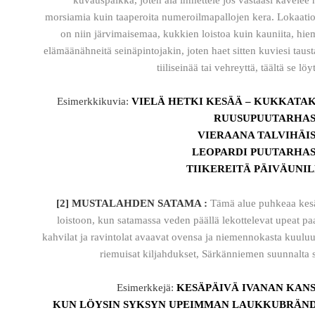
kuvauspaikka, joten älä ihmettele jos vastaasi kävelee 
morsiamia kuin taaperoita numeroilmapallojen kera. Lokaati
on niin järvimaisemaa, kukkien loistoa kuin kauniita, hi
elämäänähneitä seinäpintojakin, joten haet sitten kuviesi taust
tiiliseinää tai vehreyttä, täältä se löy
Esimerkkikuvia:
VIELÄ HETKI KESÄÄ – KUKKATA
RUUSUPUUTARHAS
VIERAANA TALVIHÄI
LEOPARDI PUUTARHA
TIIKEREITÄ PÄIVÄUNI
[2] MUSTALAHDEN SATAMA :
Tämä alue puhkeaa kesä
loistoon, kun satamassa veden päällä lekottelevat upeat paa
kahvilat ja ravintolat avaavat ovensa ja niemennokasta kuulu
riemuisat kiljahdukset, Särkänniemen suunnalta s
Esimerkkejä:
KESÄPÄIVÄ IVANAN KAN
KUN LÖYSIN SYKSYN UPEIMMAN LAUKKUBRÄN