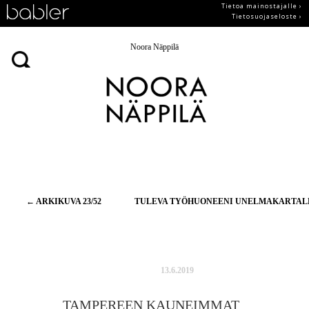
Tietoa mainostajalle ›
Tietosuojaseloste ›
Noora Näppilä
Artikkelien
←
ARKIKUVA 23/52
TULEVA TYÖHUONEENI UNELMAKARTA
selaus
13.6.2019
TAMPEREEN KAUNEIMMAT