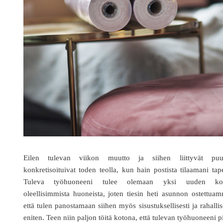
Eilen tulevan viikon muutto ja siihen liittyvät puu
konkretisoituivat toden teolla, kun hain postista tilaamani tape
Tuleva työhuoneeni tulee olemaan yksi uuden ko
oleellisimmista huoneista, joten tiesin heti asunnon ostettua
että tulen panostamaan siihen myös sisustuksellisesti ja rahallis
eniten. Teen niin paljon töitä kotona, että tulevan työhuoneeni p