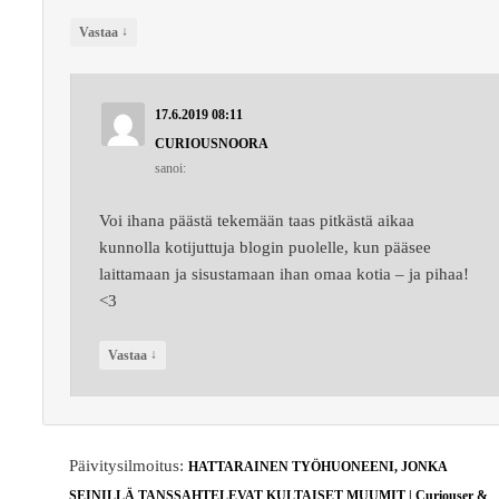
↓
Vastaa
17.6.2019 08:11
CURIOUSNOORA
sanoi:
Voi ihana päästä tekemään taas pitkästä aikaa
kunnolla kotijuttuja blogin puolelle, kun pääsee
laittamaan ja sisustamaan ihan omaa kotia – ja pihaa!
<3
↓
Vastaa
Päivitysilmoitus:
HATTARAINEN TYÖHUONEENI, JONKA
SEINILLÄ TANSSAHTELEVAT KULTAISET MUUMIT | Curiouser &