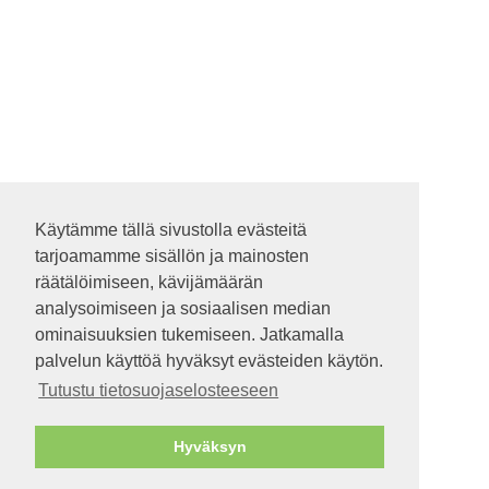
Käytämme tällä sivustolla evästeitä
Käytämme tällä sivustolla evästeitä
tarjoamamme sisällön ja mainosten
tarjoamamme sisällön ja mainosten
räätälöimiseen, kävijämäärän
räätälöimiseen, kävijämäärän
analysoimiseen ja sosiaalisen median
analysoimiseen ja sosiaalisen median
ominaisuuksien tukemiseen. Jatkamalla
ominaisuuksien tukemiseen. Jatkamalla
palvelun käyttöä hyväksyt evästeiden käytön.
palvelun käyttöä hyväksyt evästeiden käytön.
Tutustu tietosuojaselosteeseen
Tutustu tietosuojaselosteeseen
Hyväksyn
Hyväksyn