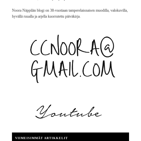
Noora Näppilän blogi on 38-vuotiaan tamperelaisnaisen muodilla, valokuvilla,
hyvällä ruualla ja arjella kuorrutettu päiväkirja.
VIIMEISIMMÄT ARTIKKELIT