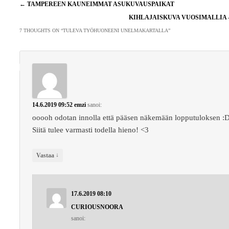
Artikkelien
←
TAMPEREEN KAUNEIMMAT ASUKUVAUSPAIKAT
selaus
KIHLAJAISKUVA VUOSIMALLIA 
7 THOUGHTS ON “
TULEVA TYÖHUONEENI UNELMAKARTALLA
”
14.6.2019 09:52
emzi
sanoi:
ooooh odotan innolla että pääsen näkemään lopputuloksen :
Siitä tulee varmasti todella hieno! <3
↓
Vastaa
17.6.2019 08:10
CURIOUSNOORA
sanoi: