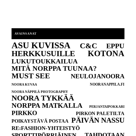
AVAINSANAT
ASU KUVISSA
C&C
EPPU
KOTONA
HERKKUSUILLE
LUKUTOUKKAILUA
MITÄ NORPPA TUUNAA?
MUST SEE
NEULOJANOORA
NOORANAPPILA.FI
NOORA KUVAA
NOORA NÄPPILÄ PHOTOGRAPHY
NOORA TYKKÄÄ
NORPPA MATKALLA
PERJANTAIPOKKARI
PIRKKO
PIRKON PALETILTA
PÄIVÄN NASSU
POIKAYSTÄVÄ POSTAA
RE:FASHION-YHTEISTYÖ
TAHDOTAAN
SPORTTIPÖRRIÄINEN