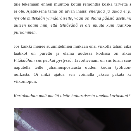
tule tekemään ennen muuttoa kotiin remonttia koska tarvetta s
ei ole. Ajatuksena tämä on aivan ihana;
energiaa ja aikaa ei j
nyt ole millekään ylimääräiselle, vaan on ihana päästä asettu
uuteen kotiin niin, että tehtävänä ei ole muuta kuin laatiko
purkaminen.
Jos kaikki menee suunnitelmien mukaan ensi viikolla tähän aik
laatikot on purettu ja elämä uudessa kodissa on alkan
Pitäkäähän siis peukut pystyssä.
Tavoitteenani on siis toisin sa
naputella teille juhannuspostausta uuden kodin työhuon
nurkasta. Oi mikä ajatus, sen voimalla jaksaa pakata k
viikonlopun.
Kertokaahan mitä mieltä olette hattaraisesta unelmakartastani?