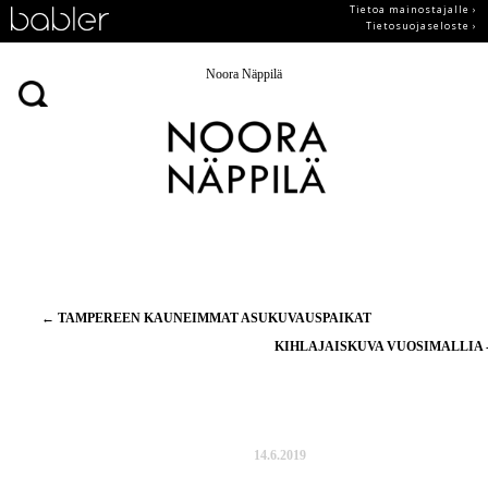
Tietoa mainostajalle ›
Tietosuojaseloste ›
Noora Näppilä
Artikkelien
←
TAMPEREEN KAUNEIMMAT ASUKUVAUSPAIKAT
selaus
KIHLAJAISKUVA VUOSIMALLIA 
14.6.2019