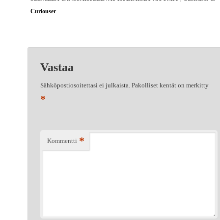
Curiouser
Vastaa
Sähköpostiosoitettasi ei julkaista.
Pakolliset kentät on merkitty
*
*
Kommentti