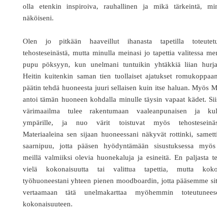
olla etenkin inspiroiva, rauhallinen ja mikä tärkeintä, mi
näköiseni.
Olen jo pitkään haaveillut ihanasta tapetilla toteutetu
tehosteseinästä, mutta minulla meinasi jo tapettia valitessa m
pupu pöksyyn, kun unelmani tuntuikin yhtäkkiä liian hurjal
Heitin kuitenkin saman tien tuollaiset ajatukset romukoppaa
päätin tehdä huoneesta juuri sellaisen kuin itse haluan. Myös M
antoi tämän huoneen kohdalla minulle täysin vapaat kädet. Si
värimaailma tulee rakentumaan vaaleanpunaisen ja kul
ympärille, ja nuo värit toistuvat myös tehosteseinäs
Materiaaleina sen sijaan huoneessani näkyvät rottinki, samett
saarnipuu, jotta pääsen hyödyntämään sisustuksessa myös
meillä valmiiksi olevia huonekaluja ja esineitä. En paljasta te
vielä kokonaisuutta tai valittua tapettia, mutta koko
työhuoneestani yhteen pienen moodboardin, jotta pääsemme si
vertaamaan tätä unelmakarttaa myöhemmin toteutunees
kokonaisuuteen.