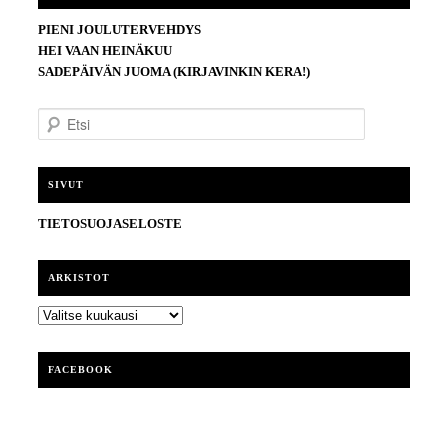
PIENI JOULUTERVEHDYS
HEI VAAN HEINÄKUU
SADEPÄIVÄN JUOMA (KIRJAVINKIN KERA!)
E
t
s
i
SIVUT
TIETOSUOJASELOSTE
ARKISTOT
ARKISTOT
FACEBOOK